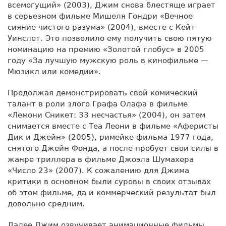
всемогущий» (2003), Джим снова блестяще играет
в серьезном фильме Мишеля Гондри «Вечное
сияние чистого разума» (2004), вместе с Кейт
Уинслет. Это позволило ему получить свою пятую
номинацию на премию «Золотой глобус» в 2005
году «За лучшую мужскую роль в кинофильме —
Мюзикл или комедии».
Продолжая демонстрировать свой комический
талант в роли злого Графа Олафа в фильме
«Лемони Сникет: 33 несчастья» (2004), он затем
снимается вместе с Теа Леони в фильме «Аферисты
Дик и Джейн» (2005), римейке фильма 1977 года,
снятого Джейн Фонда, а после пробует свои силы в
жанре триллера в фильме Джоэла Шумахера
«Число 23» (2007). К сожалению для Джима
критики в основном были суровы в своих отзывах
об этом фильме, да и коммерческий результат был
довольно средним.
Далее Джим озвучивает анимационные фильмы