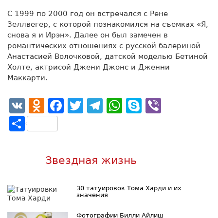
С 1999 по 2000 год он встречался с Рене
Зеллвегер, с которой познакомился на съемках «Я,
снова я и Ирэн». Далее он был замечен в
романтических отношениях с русской балериной
Анастасией Волочковой, датской моделью Бетиной
Холте, актрисой Джени Джонс и Дженни
Маккарти.
VK
Odnoklassniki
Facebook
Twitter
Telegram
WhatsApp
Skype
Viber
Отправить
Звездная жизнь
30 татуировок Тома Харди и их
значения
Фотографии Билли Айлиш