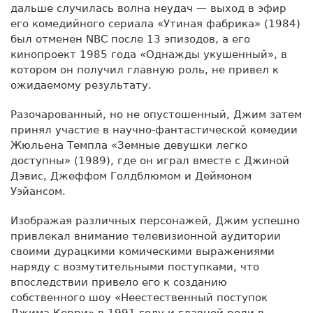
дальше случилась волна неудач — выход в эфир
его комедийного сериала «Утиная фабрика» (1984)
был отменен NBC после 13 эпизодов, а его
кинопроект 1985 года «Однажды укушенный», в
котором он получил главную роль, не привел к
ожидаемому результату.
Разочарованный, но не опустошенный, Джим затем
принял участие в научно-фантастической комедии
Жюльена Темпла «Земные девушки легко
доступны» (1989), где он играл вместе с Джиной
Дэвис, Джеффом Голдблюмом и Деймоном
Уэйансом.
Изображая различных персонажей, Джим успешно
привлекал внимание телевизионной аудитории
своими дурацкими комическими выражениями
наряду с возмутительными поступками, что
впоследствии привело его к созданию
собственного шоу «Неестественный поступок
Джима Керри» в 1991 году и главной роли в