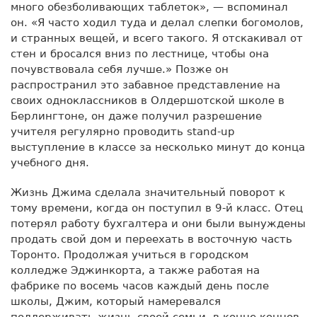
много обезболивающих таблеток», — вспоминал
он. «Я часто ходил туда и делал слепки богомолов,
и странных вещей, и всего такого. Я отскакивал от
стен и бросался вниз по лестнице, чтобы она
почувствовала себя лучше.» Позже он
распространил это забавное представление на
своих одноклассников в Олдершотской школе в
Берлингтоне, он даже получил разрешение
учителя регулярно проводить stand-up
выступление в классе за несколько минут до конца
учебного дня.
Жизнь Джима сделала значительный поворот к
тому времени, когда он поступил в 9-й класс. Отец
потерял работу бухгалтера и они были вынуждены
продать свой дом и переехать в восточную часть
Торонто. Продолжая учиться в городском
колледже Эджинкорта, а также работая на
фабрике по восемь часов каждый день после
школы, Джим, который намеревался
поддерживать жизнь своей семьи, в конце концов