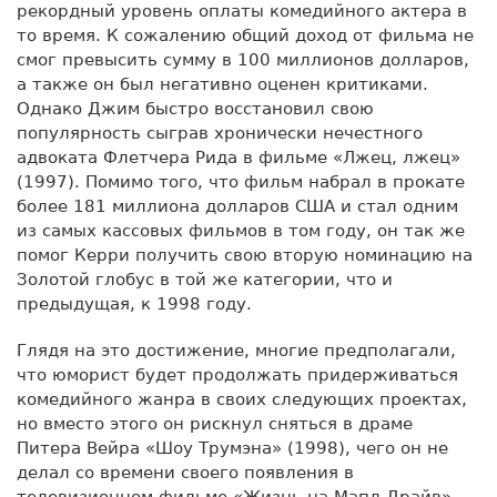
рекордный уровень оплаты комедийного актера в
то время. К сожалению общий доход от фильма не
смог превысить сумму в 100 миллионов долларов,
а также он был негативно оценен критиками.
Однако Джим быстро восстановил свою
популярность сыграв хронически нечестного
адвоката Флетчера Рида в фильме «Лжец, лжец»
(1997). Помимо того, что фильм набрал в прокате
более 181 миллиона долларов США и стал одним
из самых кассовых фильмов в том году, он так же
помог Керри получить свою вторую номинацию на
Золотой глобус в той же категории, что и
предыдущая, к 1998 году.
Глядя на это достижение, многие предполагали,
что юморист будет продолжать придерживаться
комедийного жанра в своих следующих проектах,
но вместо этого он рискнул сняться в драме
Питера Вейра «Шоу Трумэна» (1998), чего он не
делал со времени своего появления в
телевизионном фильме «Жизнь на Мапл Драйв»