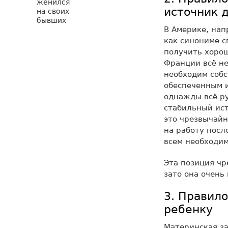
источник 
В Америке, нап
как синониме с
получить хорош
Франции всё н
необходим собс
обеспеченным 
однажды всё ру
стабильный ист
это чрезвычайн
на работу посл
всем необходим
Эта позиция чр
зато она очень
3. Правил
ребенку
Материнская за