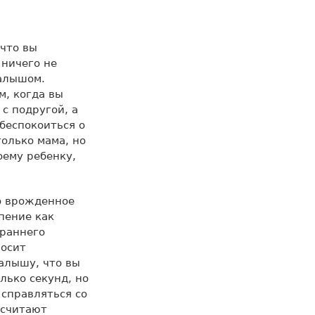
 что вы
 ничего не
малышом.
м, когда вы
с подругой, а
беспокоиться о
только мама, но
оему ребенку,
то врожденное
пение как
 раннего
росит
алышу, что вы
лько секунд, но
 справляться со
 считают