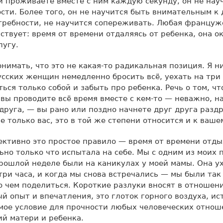
 и проживаете вместе с ним каждую секунду, он не нау
сти. Более того, он не научится быть внимательным к
требности, не научится сопереживать. Любая француж
ствует: время от времени отдаляясь от ребенка, она о
лугу.
нимать, что это не какая-то радикальная позиция. Я ни
сских женщин немедленно бросить всё, уехать на три 
ться только собой и забыть про ребенка. Речь о том, ч
 вы проводите всё время вместе с кем-то — неважно, н
друга, — вы рано или поздно начнете друг друга раздр
не только вас, это в той же степени относится и к ваше
ктивно это простое правило — время от времени отды
льно только что испытала на себе. Мы с одним из моих
рошлой неделе были на каникулах у моей мамы. Она у
-три часа, и когда мы снова встречались — мы были так
о чем поделиться. Короткие разлуки вносят в отношен
ый опыт и впечатления, это глоток горного воздуха, ис
мое условие для прочности любых человеческих отнош
й матери и ребенка.