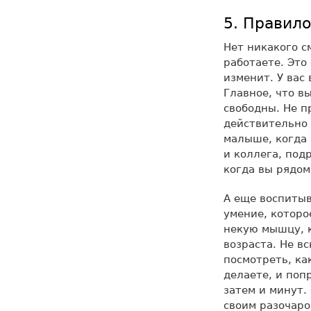
5. Правило
Нет никакого с
работаете. Это
изменит. У вас
Главное, что в
свободны. Не п
действительно 
малыше, когда 
и коллега, под
когда вы рядом
А еще воспитыв
умение, которо
некую мышцу, к
возраста. Не вс
посмотреть, ка
делаете, и поп
затем и минут.
своим разочаро