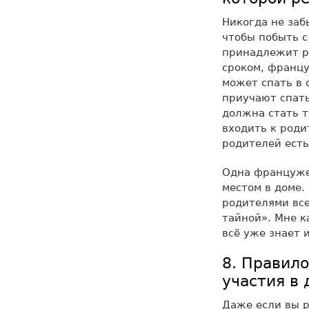
Никогда не заб
чтобы побыть с
принадлежит ре
сроком, францу
может спать в 
приучают спать
должна стать т
входить к роди
родителей есть
Одна француже
местом в доме.
родителями все
тайной». Мне к
всё уже знает 
8. Правил
участия в
Даже если вы р