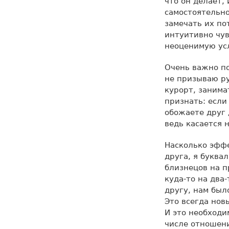
что он делает,
самостоятельно
замечать их по
интуитивно чув
неоценимую ус
Очень важно по
не призываю ру
курорт, занима
признать: если
обожаете друг 
ведь касается 
Насколько эффе
друга, я буква
близнецов на п
куда-то на два
другу, нам был
Это всегда нов
И это необходи
числе отношени