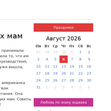
Праздники
х мам
Август 2026
Пн
Вт
Ср
Чт
Пт
Сб
Вс
ик принимали
27
28
29
30
31
1
2
ели то, что им
3
4
5
6
7
8
9
руководством,
10
11
12
13
14
15
16
 уже вышла,
17
18
19
20
21
22
23
24
25
26
27
28
29
30
» американка
31
1
2
3
4
5
6
твом
тания. Она
их мам. Советы
Любовь по знаку зодиака
!