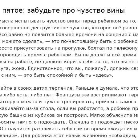
 пятое: забудьте про чувство вины
мысла испытывать чувство вины перед ребенком за то,
 совершенно деструктивное чувство, которое всё равно
 всё равно не появится больше времени на общение с 
ы можете сделать, — это по-настоящему быть с ребенко
росто присутствовать на прогулке, болтая по телефону 
проводить время с ребенком. Вы не должны всё время 
вы на работе, не должны корить себя за то, что вы не 
руга, жена. Единственное, что вы, пожалуй, должны св
 с ним, — это быть спокойной и быть «здесь».
айте в своих детях терпение. Раньше я думала, что э
е либо есть, либо нет. Французы же воспринимают тер
оторую можно и нужно тренировать, причем с самого
какивайте из-за стола, если вы работаете, а ребенок п
кую башню из кубиков он построил. Мягко объясните м
росите немного подождать. Сначала он подождет неско
 Он научится развлекать себя сам во время ожидания и
ванием. Для ребенка этот навык жизненно необходим,