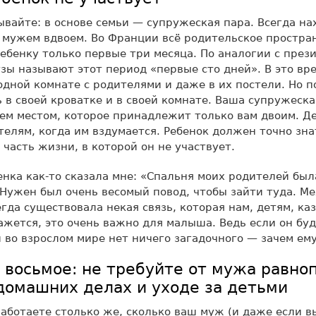
ывайте: в основе семьи — супружеская пара. Всегда на
 мужем вдвоем. Во Франции всё родительское простра
бенку только первые три месяца. По аналогии с през
зы называют этот период «первые сто дней». В это вр
одной комнате с родителями и даже в их постели. Но 
 в своей кроватке и в своей комнате. Ваша супружеска
ем местом, которое принадлежит только вам двоим. Де
телям, когда им вздумается. Ребенок должен точно зна
 часть жизни, в которой он не участвует.
нка как-то сказала мне: «Спальня моих родителей бы
 Нужен был очень весомый повод, чтобы зайти туда. М
гда существовала некая связь, которая нам, детям, ка
ажется, это очень важно для малыша. Ведь если он буд
и во взрослом мире нет ничего загадочного — зачем ем
о восьмое: не требуйте от мужа равно
 домашних делах и уходе за детьми
аботаете столько же, сколько ваш муж (и даже если в