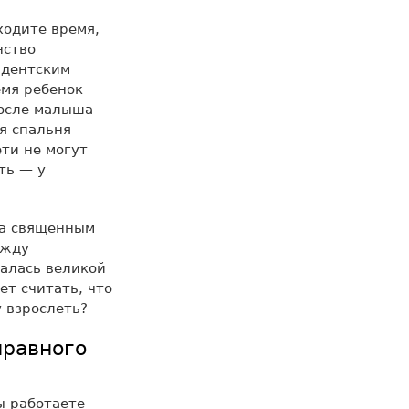
ходите время,
нство
идентским
емя ребенок
после малыша
я спальня
ти не могут
ть — у
ла священным
ежду
залась великой
ет считать, что
у взрослеть?
правного
ы работаете