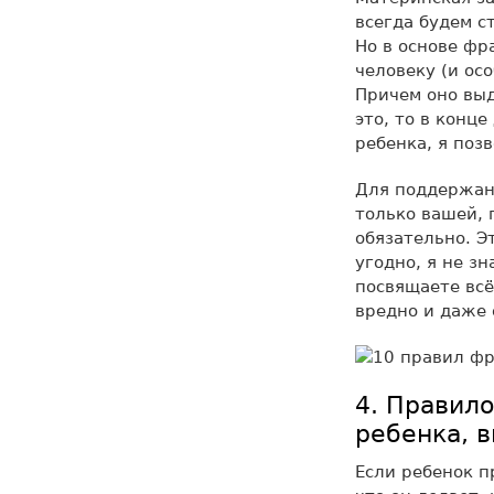
всегда будем с
Но в основе фр
человеку (и ос
Причем оно выд
это, то в конц
ребенка, я поз
Для поддержани
только вашей, 
обязательно. Э
угодно, я не з
посвящаете всё
вредно и даже 
4. Правило
ребенка, 
Если ребенок п