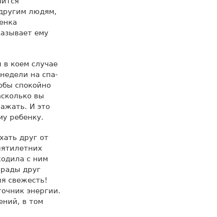
чится
 другим людям,
енка
казывает ему
 в коем случае
недели на спа-
тобы спокойно
асколько вы
ажать. И это
му ребенку.
хать друг от
 пятилетних
ходила с ним
 рады друг
ия свежесть!
точник энергии.
ений, в том