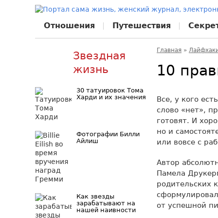
Отношения
Путешествия
Секре
Главная
»
Лайфхак
Звездная
10 пра
жизнь
30 татуировок Тома
Харди и их значения
Все, у кого ес
слово «нет», п
готовят. И хор
но и самостоят
Фотографии Билли
Айлиш
или вовсе с ра
Автор абсолютн
Памела Друкерм
родительских 
сформулировал
Как звезды
зарабатывают на
от успешной пи
нашей наивности