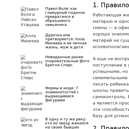
1. Правил
Павел Воля: как
гламурный подонок
Работающая же
превратился в
образцового
матерью и одно
семьянина
смены — в офи
хорошо знакомо
Дурочка или
притворяется: Алла
матерей не сущ
Михеева и ее личная
основополагаю
жизнь, муж и дети
Невиданные ранее
А еще не воспр
очаровательные фото
поступление в 
Бритни Спирс
успешными, но 
семимильными 
писать ребенка
Формы в моде: 7
школы привить
знаменитостей с
выдающимися
самоконтроль. 
фигурами
а является про
эти способност
базу для успехо
В одну и ту же реку:
кто из звезд женился
2. Правило
на своих бывших