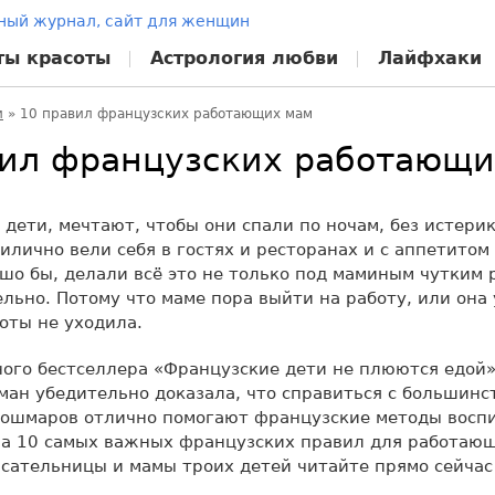
ты красоты
Астрология любви
Лайфхаки
и
»
10 правил французских работающих мам
вил французских работающи
ть дети, мечтают, чтобы они спали по ночам, без истер
рилично вели себя в гостях и ресторанах и с аппетитом 
ошо бы, делали всё это не только под маминым чутким 
ельно. Потому что маме пора выйти на работу, или она
боты не уходила.
ого бестселлера «Французские дети не плюются едой
ан убедительно доказала, что справиться с большинс
кошмаров отлично помогают французские методы воспи
а 10 самых важных французских правил для работающ
сательницы и мамы троих детей читайте прямо сейчас