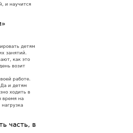
й, и научится
и»
сировать детям
их занятий.
ают, как это
день возит
своей работе.
 Да и детям
зно ходить в
я время на
 нагрузка
ь часть, в