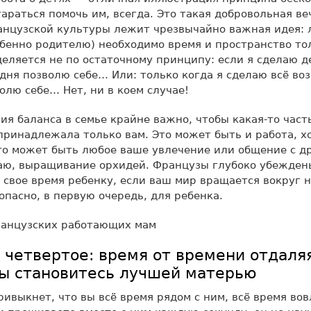
тараться помочь им, всегда. Это такая добровольная в
анцузской культуры лежит чрезвычайно важная идея:
обенно родителю) необходимо время и пространство тол
еляется не по остаточному принципу: если я сделаю де
е дня позволю себе… Или: только когда я сделаю всё в
волю себе… Нет, ни в коем случае!
я баланса в семье крайне важно, чтобы какая-то час
принадлежала только вам. Это может быть и работа, хо
то может быть любое ваше увлечение или общение с д
наю, выращивание орхидей. Французы глубоко убежден
 свое время ребенку, если ваш мир вращается вокруг н
опасно, в первую очередь, для ребенка.
 четвертое: время от времени отдаля
вы становитесь лучшей матерью
ривыкнет, что вы всё время рядом с ним, всё время вов