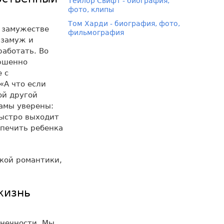
Тейлор Свифт - биография,
фото, клипы
Том Харди - биография, фото,
м замужестве
фильмография
 замуж и
работать. Во
ершенно
 с
А что если
ой другой
мамы уверены:
быстро выходит
спечить ребенка
ской романтики,
жизнь
онечности. Мы