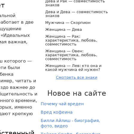
Дева и Рак — совместимость
ет
знаков
Дева и Дева — совместимость
альной
знаков
аботает в две
Мужчина — Скорпион
ощущение
Женщина — Дева
: «Идеальных
Женщина — Рак:
характеристика, любовь,
мая важная,
совместимость
Женщина — Овен:
характеристика, любовь,
совместимость
ш которого —
Женщина — Лев: кто она и
ети были
какой мужчина ей нужен?
ебенка
Смотреть все знаки
имер, читать и
аздо важнее до
Новое на сайте
бщительность и
енного времени,
Почему чай вреден
торых, именно
Вред кофеина
оздают крепкую
Билли Айлиш - биография,
фото, видео
обственный