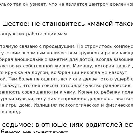
лько так он узнает, что не является центром вселенно
 шестое: не становитесь «мамой-такс
прямую связано с предыдущим. Не стремитесь компен
сутствие огромным количеством кружков и развивающ
ирая внешкольные занятия для детей, всегда взвешив
чество их собственной жизни. Мамашу, которая целый 
го кружка на другой, во Франции никогда не назовут
й. Тем более не оценят, если она делает это в ущерб 
 скажут, что она совсем потеряла чувство равновесия.
енность совершенно ни к чему. Конечно, ребенку поле
 уроки музыки, но у них непременно должно оставатьс
е игры дома. Излишняя психологическая и физическая
 во вред.
 седьмое: в отношениях родителей ест
ебенок не участвует