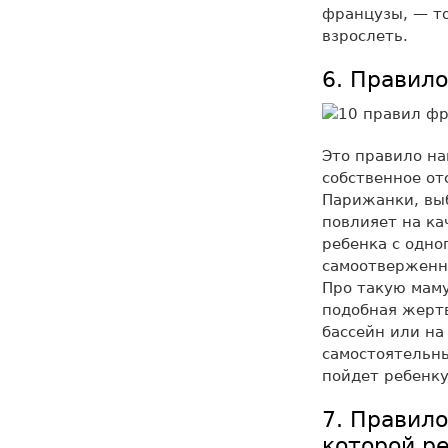
французы, — то
взрослеть.
6. Правило
Это правило на
собственное от
Парижанки, выб
повлияет на ка
ребенка с одно
самоотверженно
Про такую маму
подобная жертв
бассейн или на
самостоятельны
пойдет ребенку
7. Правило
которой р