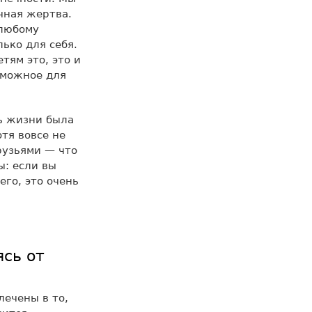
ечная жертва.
 любому
ько для себя.
тям это, это и
озможное для
ть жизни была
тя вовсе не
рузьями — что
ы: если вы
его, это очень
ясь от
лечены в то,