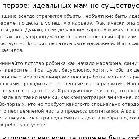
о первое: идеальных мам не существу
нщина всегда стремится объять необъятное: быть иде
временно делать успешную карьеру. Фактически она р
се и дома. Думаю, всем делающим карьеру мамам это 
. Так вот, у француженок есть излюбленный афоризм
ествует». Не стоит пытаться быть идеальной. И это са
щая идея.
инимайте детство ребенка как начало марафона, фини
университет. Французы, безусловно, хотят, чтобы их д
они не стараются вечерами после работы заставить р
шагами проходить естественные этапы развития. Напр
 не учат лет до шести. Француженки считают, что гор
 малышу такие навыки, как концентрация внимания, о
Во-первых, это не требует какого-то специально отвед
сто неотъемлемой частью процесса воспитания. А во-в
и, а не умение в три года считать до ста и обратно, с
в ребенка в учебе.
 второе: у вас всегда должен быть с