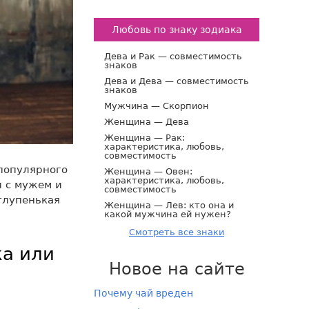
Любовь по знаку зодиака
Дева и Рак — совместимость
знаков
Дева и Дева — совместимость
знаков
Мужчина — Скорпион
Женщина — Дева
Женщина — Рак:
характеристика, любовь,
совместимость
популярного
Женщина — Овен:
характеристика, любовь,
й с мужем и
совместимость
глупенькая
Женщина — Лев: кто она и
какой мужчина ей нужен?
Смотреть все знаки
ка или
Новое на сайте
Почему чай вреден