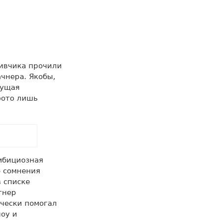
ливчика прочили
чнера. Якобы,
дущая
фото лишь
мбициозная
е сомнения
 списке
тнер
чески помогал
шоу и