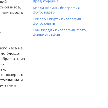
Вред кофеина
ькой
у-бизнеса,
Билли Айлиш - биография,
 или просто
фото, видео
Тейлор Свифт - биография,
фото, клипы
Том Харди - биография, фото,
ь
фильмография
ого часа на
а не блещет
зображать из
ных
ан,
о номера, с
ступление и
ду этими