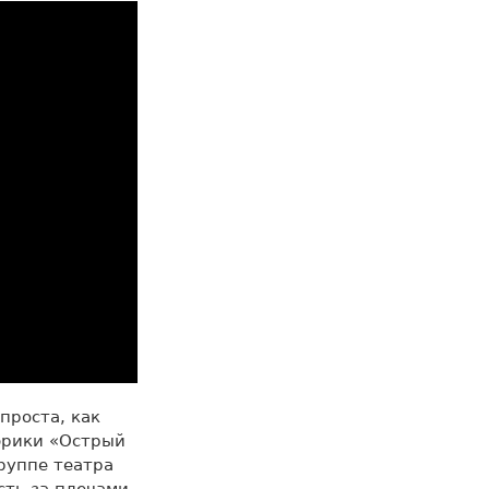
проста, как
убрики «Острый
руппе театра