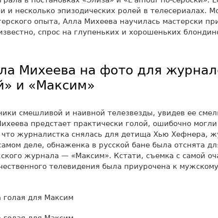
грала в постановках «Элиза» и «L’amour по-сербски». Е
и и несколько эпизодических ролей в телесериалах. М
ерского опыта, Алла Михеева научилась мастерски пр
известно, спрос на глупеньких и хорошеньких блондин
ла Михеева на фото для журнал
й» и «Максим»
ики смешливой и наивной телезвезды, увидев ее смел
ихеева предстает практически голой, ошибочно могли
 что журналистка снялась для детища Хью Хефнера, 
самом деле, обнаженка в русской бане была отснята дл
ского журнала — «Максим». Кстати, съемка с самой о
чественного телевидения была приурочена к мужскому