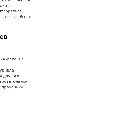
сть за плечами
ожет,
итворяться
ок всегда был и
ов
ые фото, на
журнала
я другого
чаровательной
 празднику –