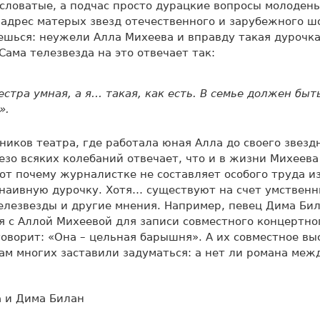
ловатые, а подчас просто дурацкие вопросы молоден
адрес матерых звезд отечественного и зарубежного шо
ешься: неужели Алла Михеева и вправду такая дурочка
Сама телезвезда на это отвечает так:
естра умная, а я… такая, как есть. В семье должен быт
».
ников театра, где работала юная Алла до своего звездн
езо всяких колебаний отвечает, что и в жизни Михеев
от почему журналистке не составляет особого труда и
 наивную дурочку. Хотя… существуют на счет умствен
елезвезды и другие мнения. Например, певец Дима Бил
 с Аллой Михеевой для записи совместного концертног
оворит: «Она – цельная барышня». А их совместное вы
ам многих заставили задуматься: а нет ли романа меж