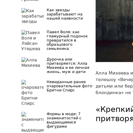
Как звезды
зарабатывают на
нашей наивности
Павел Воля: как
гламурный подонок
превратился в
образцового
семьянина
Дурочка или
притворяется: Алла
Михеева и ее личная
жизнь, муж и дети
Алла Михеева и
телешоу «Вечер
Невиданные ранее
детьми или бер
очаровательные фото
Бритни Спирс
блондинка» не 
«Крепкий
Формы в моде: 7
притвор
знаменитостей с
выдающимися
фигурами