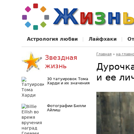
Астрология любви
Лайфхаки
О
Главная
»
на главн
Звездная
Дурочка
жизнь
и ее ли
30 татуировок Тома
Харди и их значения
Фотографии Билли
Айлиш