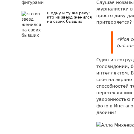
Слушая незамыс
журналистки в 
В одну и ту же реку:
просто диву да
кто из звезд женился
на своих бывших
притворяется? 
«Моя с
баланс
Один из сотруд
телевидении, б
интеллектом. В
себя на экране
способностей т
пересекавшийся
уверенностью г
фото в Инстагр
двоими?