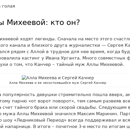
 Михеевой: кто он?
хеевой ходят легенды. Сначала на место этого счаст
ого канала и близкого друга журналистки — Сергея Ка
ался рядом с Аллой в трудное для нее время, когда бу
овалила кастинг у Ивана Урганта. Много совместных 
ухи о том, что Канчер – тайный муж Аллы Михеевой.
Алла Михеева и ее несостоявшийся муж Сергей Качнер
а популярность девушки стремительно пошла вверх, а
тому парню «от ворот поворот», тем самым развеяв вс
счет тайного брака или скорой свадьбы. Следующим в
о мужа Аллы Михеевой значился Максим Маринин. Пар
о шоу «Ледниковый Период» всегда поддерживал и вся
й напарнице. В итоге – почетное 3-е место по итогам 