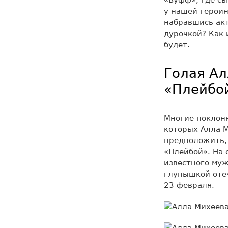
«Буфф», где сы
у нашей героин
набравшись акт
дурочкой? Как 
будет.
Голая Ал
«Плейбо
Многие поклонн
которых Алла М
предположить,
«Плейбой». На 
известного муж
глупышкой оте
23 февраля.