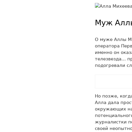
Муж Аллы
О муже Аллы Ми
оператора Перв
именно он оказ
телезвезда… пр
подогревали сл
Но позже, когд
Алла дала прос
окружающих на 
потенциальног
журналистки п
своей неопытно