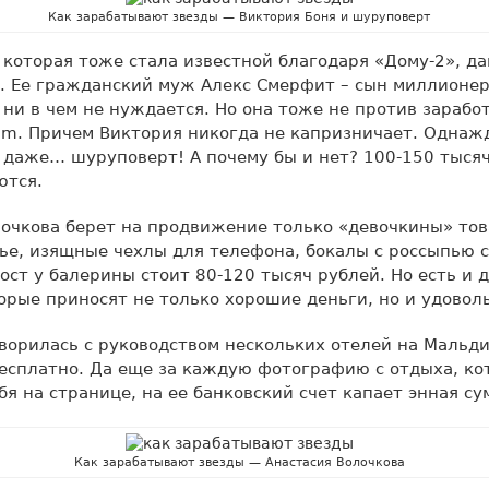
Как зарабатывают звезды — Виктория Боня и шуруповерт
 которая тоже стала известной благодаря «Дому-2», д
. Ее гражданский муж Алекс Смерфит – сын миллионера
 ни в чем не нуждается. Но она тоже не против зарабо
ram. Причем Виктория никогда не капризничает. Однаж
даже… шуруповерт! А почему бы и нет? 100-150 тысяч
ются.
лочкова берет на продвижение только «девочкины» то
ье, изящные чехлы для телефона, бокалы с россыпью с
ост у балерины стоит 80-120 тысяч рублей. Но есть и 
орые приносят не только хорошие деньги, но и удовол
оворилась с руководством нескольких отелей на Мальди
есплатно. Да еще за каждую фотографию с отдыха, ко
бя на странице, на ее банковский счет капает энная су
Как зарабатывают звезды — Анастасия Волочкова