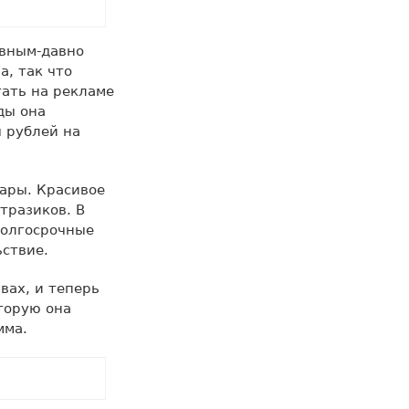
авным-давно
, так что
тать на рекламе
ды она
 рублей на
вары. Красивое
тразиков. В
долгосрочные
ьствие.
вах, и теперь
торую она
мма.