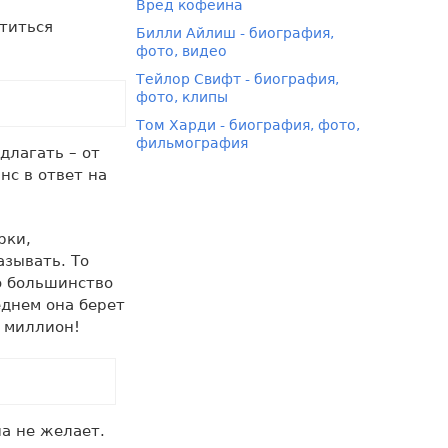
Вред кофеина
атиться
Билли Айлиш - биография,
фото, видео
Тейлор Свифт - биография,
фото, клипы
Том Харди - биография, фото,
фильмография
длагать – от
нс в ответ на
рки,
азывать. То
о большинство
еднем она берет
ь миллион!
на не желает.