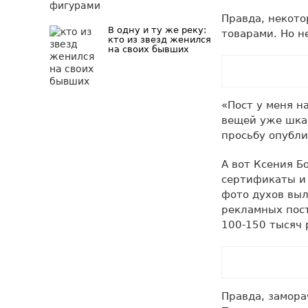
Правда, некото
В одну и ту же реку:
товарами. Но н
кто из звезд женился
на своих бывших
«Пост у меня н
вещей уже шкаф
просьбу опубли
А вот Ксения Б
сертификаты и 
фото духов выл
рекламных пост
100-150 тысяч 
Правда, замора