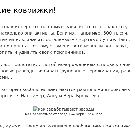
кие коврижки!
оток в интернете напрямую зависит от того, сколько у
насколько они активны. Если их, например, 600 тысяч,
отня из них, значит, остальные – «мертвые души». Таки
 не нужны. Поэтому знаменитости из кожи вон лезут,
епить и удивить своих поклонников.
лиже предстать, и детей новорожденных с первых дне
йковые разводы, изливать душевные переживания, раз
тами…
, которые вообще не занимаются размещением рекламы
 просите. Например, Алсу и Вера Брежнева.
Как зарабатывают звезды — Вера Брежнева
зд-мужчин таких «отказников» вообще немалое количес