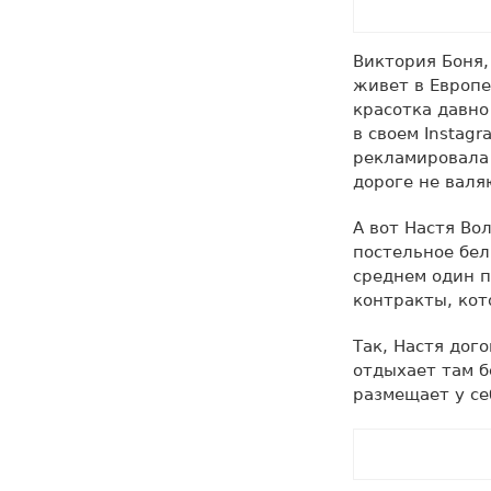
Виктория Боня,
живет в Европе
красотка давно
в своем Instag
рекламировала 
дороге не валя
А вот Настя Во
постельное бел
среднем один п
контракты, кот
Так, Настя дог
отдыхает там б
размещает у се