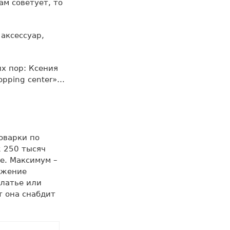
ам советует, то
аксессуар,
х пор: Ксения
opping center»…
оварки по
 250 тысяч
е. Максимум –
ажение
платье или
т она снабдит