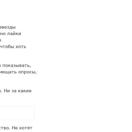
 звезды
 но лайки
е
 чтобы хоть
й показывать,
мещать опросы,
. Ни за какие
тво. Не хотят