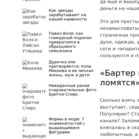
да еще и вышк
деньги на наше
Как звезды
зарабатывают на
нашей наивности
Это для просты
незамысловатым
Павел Воля: как
страничках прос
гламурный подонок
духи, одежда, 
превратился в
образцового
сети и «впарит
семьянина
пользуются и п
Дурочка или
притворяется: Алла
Михеева и ее личная
«Бартер 
жизнь, муж и дети
ломятся
Невиданные ранее
очаровательные фото
Бритни Спирс
Сколько взять 
выступает, сид
Популярен? Ста
Формы в моде: 7
канале? Заломи
знаменитостей с
вляпалась в ск
выдающимися
фигурами
любопытные, а 