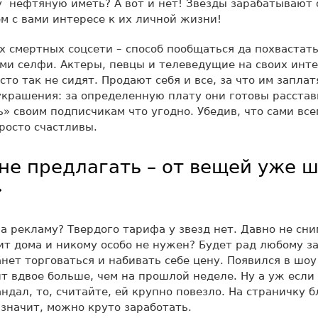
у нефтяную иметь? А вот и нет! Звезды зарабатывают
м с вами интересе к их личной жизни!
х смертных соцсети – способ пообщаться да похвастат
и селфи. Актеры, певцы и телеведущие на своих инте
то так не сидят. Продают себя и все, за что им заплат
украшения: за определенную плату они готовы расстав
ь» своим подписчикам что угодно. Убедив, что сами все
росто счастливы.
не предлагать – от вещей уже 
»
за рекламу? Твердого тарифа у звезд нет. Давно не сни
ит дома и никому особо не нужен? Будет рад любому з
нет торговаться и набивать себе цену. Появился в шоу
т вдвое больше, чем на прошлой неделе. Ну а уж если
андал, то, считайте, ей крупно повезло. На страничку 
значит, можно круто заработать.