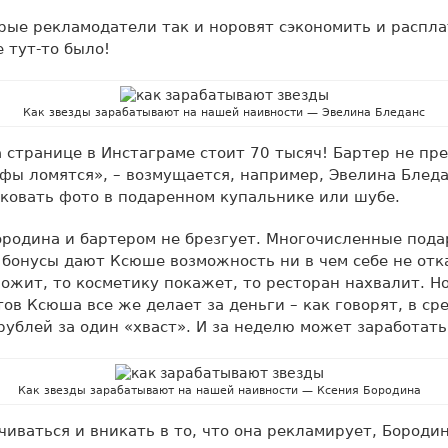
рые рекламодатели так и норовят сэкономить и распл
е тут-то было!
Как звезды зарабатывают на нашей наивности — Эвелина Бледанс
а странице в Инстаграме стоит 70 тысяч! Бартер не пре
ы ломятся», – возмущается, например, Эвелина Бледа
ковать фото в подаренном купальнике или шубе.
ородина и бартером не брезгует. Многочисленные пода
бонусы дают Ксюше возможность ни в чем себе не отк
ожит, то косметику покажет, то ресторан нахвалит. Н
ов Ксюша все же делает за деньги – как говорят, в ср
рублей за один «хваст». И за неделю может заработат
Как звезды зарабатывают на нашей наивности — Ксения Бородина
чиваться и вникать в то, что она рекламирует, Бороди