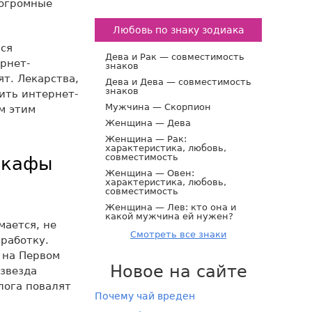
 огромные
Любовь по знаку зодиака
ься
Дева и Рак — совместимость
рнет-
знаков
ят. Лекарства,
Дева и Дева — совместимость
знаков
ить интернет-
Мужчина — Скорпион
м этим
Женщина — Дева
Женщина — Рак:
характеристика, любовь,
совместимость
шкафы
Женщина — Овен:
характеристика, любовь,
совместимость
Женщина — Лев: кто она и
какой мужчина ей нужен?
мается, не
Смотреть все знаки
аработку.
 на Первом
Новое на сайте
 звезда
блога повалят
Почему чай вреден