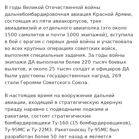
В годы Великой Отечественной войны
дальнебомбардировочная авиация Красной Армии,
состоящая из пяти авиакорпусов, трех
авиадивизий и отдельного авиаполка (это около
1500 самолетов и почти 1000 экипажей), вступила
в бой с врагом с первых дней войны и участвовала
во всех крупных операциях советских войск,
выполняя специальные задания. За годы войны
экипажи ДА выполнили более 220 тысяч боевых
вылетов, и около 25 тысяч солдат и офицеров ДА
были удостоены государственных наград, 269
стали Героями Советского Союза.
В настоящее время на вооружении дальней
авиации, входящей в стратегическую ядерную
триаду наравне с подводными лодками и
ракетами, состоят стратегические
бомбардировщики Ту-160 (15 бомбардировщиков),
Ту-95МС и Ту-22М3. Ракетоносец Ту-95МС был
разработан более 50 лет назад и является