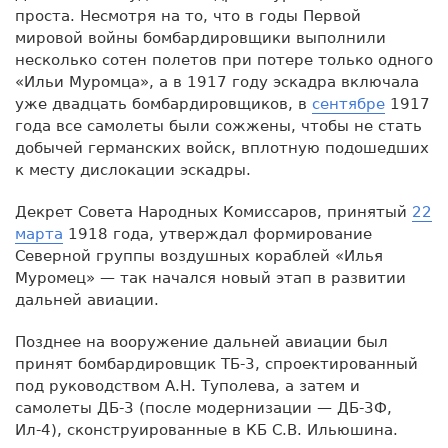
проста. Несмотря на то, что в годы Первой
мировой войны бомбардировщики выполнили
несколько сотен полетов при потере только одного
«Ильи Муромца», а в 1917 году эскадра включала
уже двадцать бомбардировщиков, в
сентябре
1917
года все самолеты были сожжены, чтобы не стать
добычей германских войск, вплотную подошедших
к месту дислокации эскадры.
Декрет Совета Народных Комиссаров, принятый
22
марта
1918 года, утверждал формирование
Северной группы воздушных кораблей «Илья
Муромец» — так начался новый этап в развитии
дальней авиации.
Позднее на вооружение дальней авиации был
принят бомбардировщик ТБ-3, спроектированный
под руководством А.Н. Туполева, а затем и
самолеты ДБ-3 (после модернизации — ДБ-3Ф,
Ил-4), сконструированные в КБ С.В. Ильюшина.