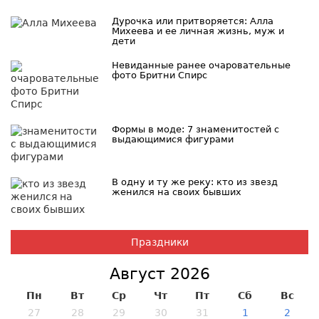
Дурочка или притворяется: Алла
Михеева и ее личная жизнь, муж и
дети
Невиданные ранее очаровательные
фото Бритни Спирс
Формы в моде: 7 знаменитостей с
выдающимися фигурами
В одну и ту же реку: кто из звезд
женился на своих бывших
Праздники
Август 2026
Пн
Вт
Ср
Чт
Пт
Сб
Вс
27
28
29
30
31
1
2