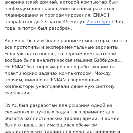
американской армией, которой компьютер был
необходим для проведения военных расчетов,
планирования и программирования. ENIAC I
проработал до 23 часов 45 минут
2 октября
1955
года, а потом был разобран.
Конечно, были и более ранние компьютеры, но это
все прототипы и экспериментальные варианты.
Если уж на то пошло, то первым компьютером
вообще была аналитическая машина Бэббиджа…
Но ENIAC был первым реально работающим на
практических задачах компьютером. Между
прочим, именно от ENIACа современные
компьютеры унаследовали двоичную систему
счисления.
ENIAC был разработан для решения одной из
серьезных и нужных задач того времени: для
обсчета баллистических таблиц армии. В армии
были отделы, занимающиеся обсчетом
баллистических таблиц для нужд артиллерии и