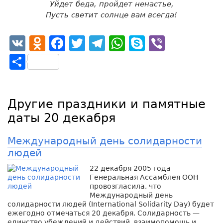
Уйдет беда, пройдет ненастье,
Пусть светит солнце вам всегда!
VK
Odnoklassniki
Facebook
Twitter
Telegram
WhatsApp
Skype
Viber
Отправить
Другие праздники и памятные
даты 20 декабря
Международный день солидарности
людей
22 декабря 2005 года
Генеральная Ассамблея ООН
провозгласила, что
Международный день
солидарности людей (International Solidarity Day) будет
ежегодно отмечаться 20 декабря. Солидарность —
единство убеждений и действий, взаимопомощь и