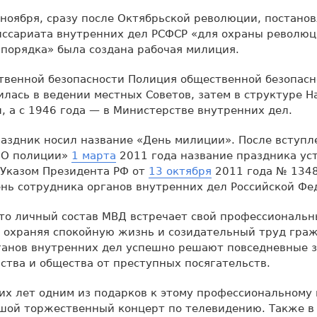
 ноября, сразу после Октябрьской революции, постано
иссариата внутренних дел РСФСР «для охраны револю
порядка» была создана рабочая милиция.
твенной безопасности Полиция общественной безопасн
лась в ведении местных Советов, затем в структуре Н
, а с 1946 года — в Министерстве внутренних дел.
аздник носил название «День милиции». После вступл
 «О полиции»
1 марта
2011 года название праздника уст
 Указом Президента РФ от
13 октября
2011 года № 1348
нь сотрудника органов внутренних дел Российской Фе
что личный состав МВД встречает свой профессиональ
 охраняя спокойную жизнь и созидательный труд гра
ганов внутренних дел успешно решают повседневные з
ства и общества от преступных посягательств.
их лет одним из подарков к этому профессиональному
шой торжественный концерт по телевидению. Также в 