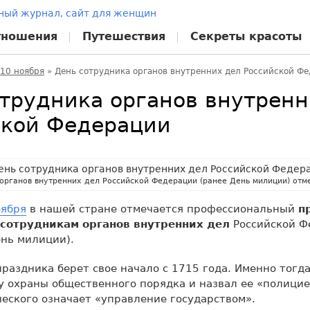
тношения
Путешествия
Секреты красоты
10 ноября
»
День сотрудника органов внутренних дел Российской Ф
трудника органов внутренн
ской Федерации
органов внутренних дел Российской Федерации (ранее День милиции) отм
оября
в нашей стране отмечается профессиональный
п
сотрудникам органов внутренних дел
Российской Ф
нь милиции).
праздника берет свое начало с 1715 года. Именно тогда
у охраны общественного порядка и назвал ее «полицие
ческого означает «управление государством».