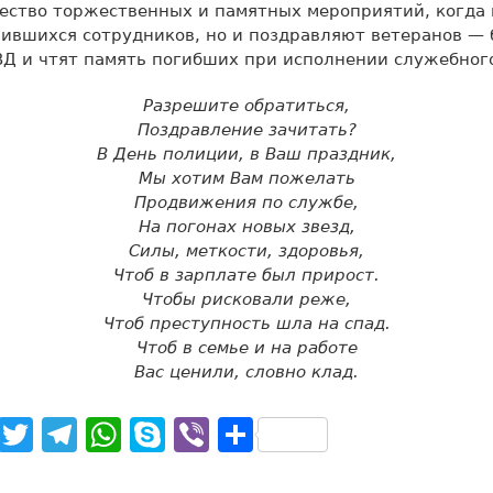
ество торжественных и памятных мероприятий, когда 
чившихся сотрудников, но и поздравляют ветеранов —
Д и чтят память погибших при исполнении служебного
Разрешите обратиться,
Поздравление зачитать?
В День полиции, в Ваш праздник,
Мы хотим Вам пожелать
Продвижения по службе,
На погонах новых звезд,
Силы, меткости, здоровья,
Чтоб в зарплате был прирост.
Чтобы рисковали реже,
Чтоб преступность шла на спад.
Чтоб в семье и на работе
Вас ценили, словно клад.
noklassniki
Facebook
Twitter
Telegram
WhatsApp
Skype
Viber
Отправить