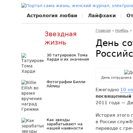
Астрология любви
Лайфхаки
О
Главная
»
Ноябрь
»
Звездная
День со
жизнь
Россий
30 татуировок Тома
Харди и их значения
День сотрудника 
Фотографии Билли
Айлиш
Ежегодно
10 н
посвященный 
2011 года — Де
История этого 
Как звезды
в России служб
зарабатывают на
переводе с гре
нашей наивности