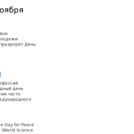
ноября
вои
олодежи
 празднуют День
)
рофессий
дный день
дник часто
еждународного
e Day for Peace
(World Science