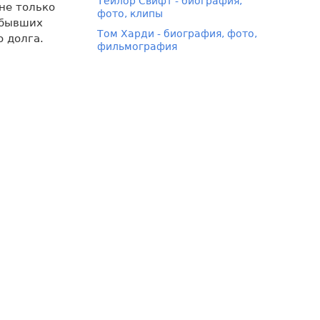
Тейлор Свифт - биография,
не только
фото, клипы
 бывших
Том Харди - биография, фото,
 долга.
фильмография