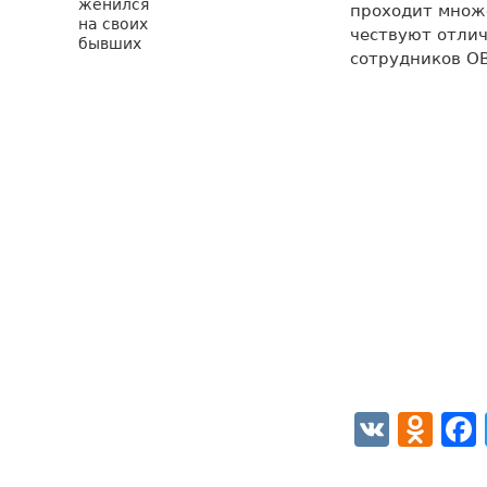
проходит множ
чествуют отли
сотрудников ОВ
VK
Od