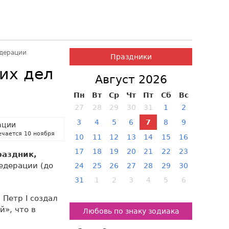
едерации
Праздники
их дел
Август 2026
Пн
Вт
Ср
Чт
Пт
Сб
Вс
27
28
29
30
31
1
2
3
4
5
6
7
8
9
ечается 10 ноября
10
11
12
13
14
15
16
17
18
19
20
21
22
23
раздник,
едерации (до
24
25
26
27
28
29
30
31
1
2
3
4
5
6
 Петр I создал
й», что в
Любовь по знаку зодиака