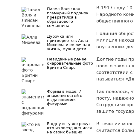
В 1917 году 10
Павел Воля: как
гламурный подонок
Народного ком
превратился в
общественного 
образцового
семьянина
Полиция общес
Дурочка или
милиция находи
притворяется: Алла
Михеева и ее личная
внутренних дел
жизнь, муж и дети
Долгие годы пр
Невиданные ранее
очаровательные фото
нового закона
Бритни Спирс
соответствии с
называться «Де
Так повелось, 
Формы в моде: 7
знаменитостей с
посту, надежно
выдающимися
фигурами
Сотрудники ор
защите государ
В течении мног
В одну и ту же реку:
кто из звезд женился
считается боль
на своих бывших