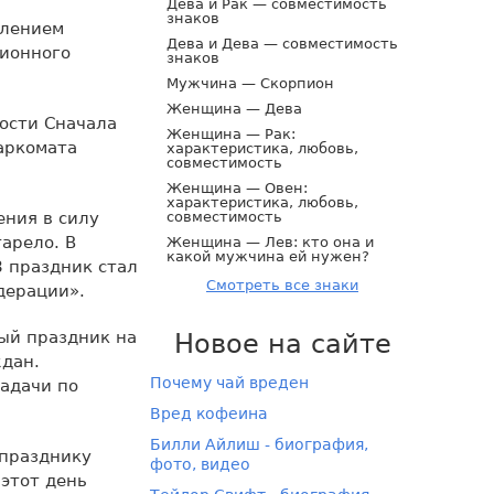
Дева и Рак — совместимость
знаков
влением
Дева и Дева — совместимость
ционного
знаков
Мужчина — Скорпион
Женщина — Дева
ости Сначала
Женщина — Рак:
аркомата
характеристика, любовь,
совместимость
Женщина — Овен:
характеристика, любовь,
ения в силу
совместимость
арело. В
Женщина — Лев: кто она и
какой мужчина ей нужен?
 праздник стал
Смотреть все знаки
дерации».
ный праздник на
Новое на сайте
ждан.
Почему чай вреден
адачи по
Вред кофеина
Билли Айлиш - биография,
 празднику
фото, видео
этот день