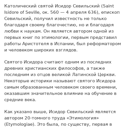
Католический святой Исидор Севильский (Saint
Isidore of Seville, ок. 560 — 4 апреля 636), епископ
Севильский, получил известность не только
благодаря своему благочестию, но и благодаря
любви к наукам. Он является автором одной из
первых книг по этимологии, первым представил
работы Аристотеля в Испании, был реформатором
и человеком широких взглядов.
Святого Исидора считают одним из последних
древних христианских философов, а также
последним из отцов великой Латинской Церкви.
Некоторые историки называют святого Исидора
самым образованным человеком своего времени,
оказавшим значительное влияние на обучение в
средние века.
Как указано выше, Исидор Севильский является
автором 20-томного труда «Этимология»
(Etymologiae). Это была, по существу, первая в