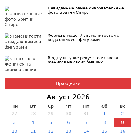
Невиданные ранее очаровательные
фото Бритни Спирс
Формы в моде: 7 знаменитостей с
выдающимися фигурами
В одну и ту же реку: кто из звезд
женился на своих бывших
Праздники
Август 2026
Пн
Вт
Ср
Чт
Пт
Сб
Вс
27
28
29
30
31
1
2
3
4
5
6
7
8
9
10
11
12
13
14
15
16