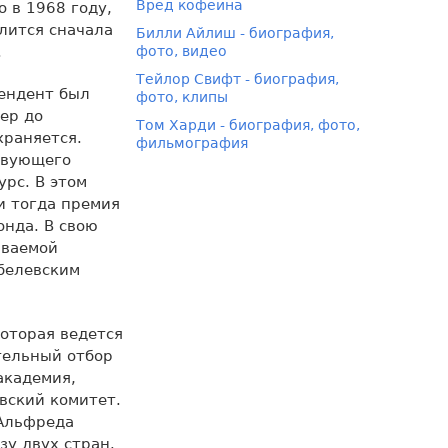
Вред кофеина
 в 1968 году,
лится сначала
Билли Айлиш - биография,
.
фото, видео
Тейлор Свифт - биография,
тендент был
фото, клипы
ер до
Том Харди - биография, фото,
храняется.
фильмография
твующего
рс. В этом
и тогда премия
онда. В свою
ываемой
белевским
оторая ведется
тельный отбор
академия,
вский комитет.
 Альфреда
зу двух стран.