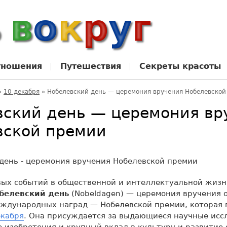
тношения
Путешествия
Секреты красоты
»
10 декабря
»
Нобелевский день — церемония вручения Нобелевской
вский день — церемония вр
вской премии
вых событий в общественной и интеллектуальной жиз
белевский день
(Nobeldagen) — церемония вручения 
ждународных наград — Нобелевской премии, которая 
екабря
. Она присуждается за выдающиеся научные исс