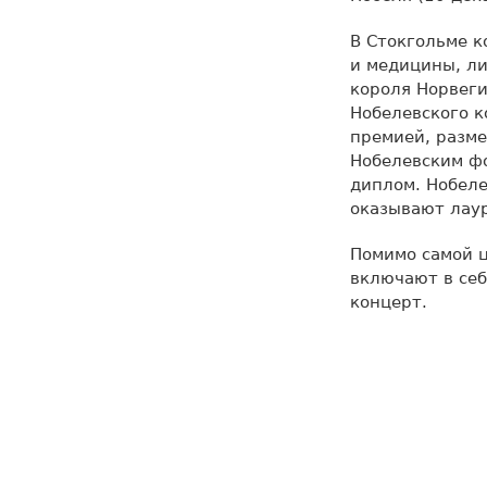
В Стокгольме к
и медицины, ли
короля Норвеги
Нобелевского к
премией, разме
Нобелевским фо
диплом. Нобел
оказывают лау
Помимо самой 
включают в се
концерт.