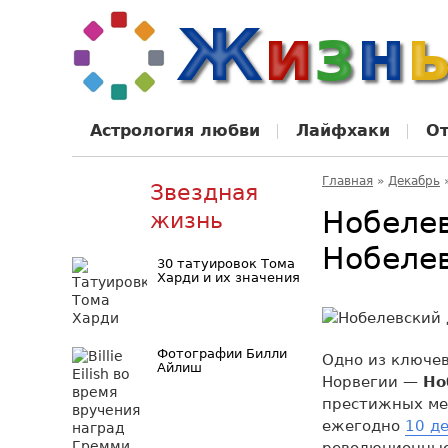
Астрология любви
Лайфхаки
О
Главная
»
Декабрь
Звездная
Нобеле
жизнь
Нобеле
30 татуировок Тома
Харди и их значения
Фотографии Билли
Одно из ключе
Айлиш
Норвегии —
Но
престижных ме
ежегодно
10 д