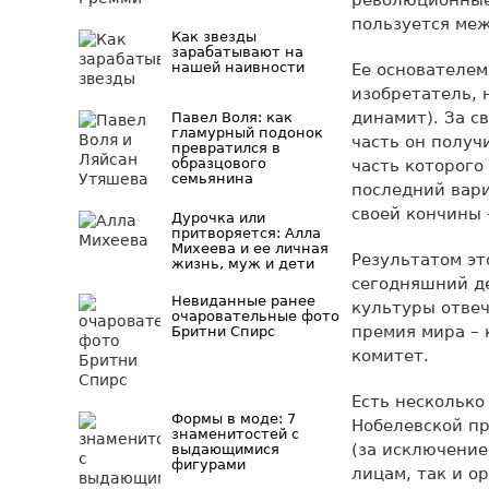
революционные 
пользуется меж
Как звезды
зарабатывают на
нашей наивности
Ее основателе
изобретатель, 
динамит). За с
Павел Воля: как
гламурный подонок
часть он получ
превратился в
образцового
часть которого
семьянина
последний вари
своей кончины
Дурочка или
притворяется: Алла
Михеева и ее личная
Результатом эт
жизнь, муж и дети
сегодняшний де
Невиданные ранее
культуры отве
очаровательные фото
премия мира – 
Бритни Спирс
комитет.
Есть несколько
Формы в моде: 7
Нобелевской пр
знаменитостей с
(за исключени
выдающимися
фигурами
лицам, так и о