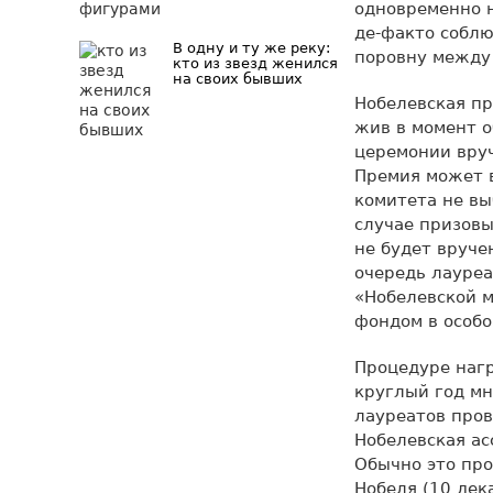
одновременно н
де-факто соблю
В одну и ту же реку:
поровну между 
кто из звезд женился
на своих бывших
Нобелевская пр
жив в момент о
церемонии вруч
Премия может 
комитета не вы
случае призовы
не будет вруче
очередь лауре
«Нобелевской м
фондом в особо
Процедуре наг
круглый год м
лауреатов пров
Нобелевская ас
Обычно это пр
Нобеля (10 дек