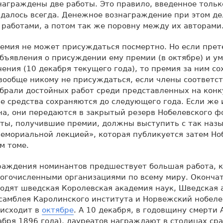
аграждены две работы. Это правило, введенное только
далось всегда. Денежное вознаграждение при этом де
работами, а потом так же поровну между их авторами
емия не может присуждаться посмертно. Но если пре
бъявления о присуждении ему премии (в октябре) и ум
ения (10 декабря текущего года), то премия за ним со
вообще никому не присуждаться, если члены соответс
брали достойных работ среди представленных на конку
е средства сохраняются до следующего года. Если же 
на, они передаются в закрытый резерв Нобелевского ф
аты, получившие премии, должны выступить с так наз
емориальной лекцией», которая публикуется затем Но
м томе.
раждения номинантов предшествует большая работа, к
ногочисленными организациями по всему миру. Оконча
одят шведская Королевская академия наук, Шведская 
самблея Каролинского института и Норвежский нобеле
оисходит в
октябре
. А 10 декабря, в годовщину смерти
абря 1896 года), лауреатов награждают в столицах сра