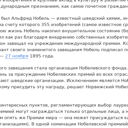
изобретения и крупный вклад в культуру и развитие 
дународным признанием, как самое почетное граждан
м был Альфред Нобель — известный шведский химик, и
на счету которого 355 изобретений (самое известное с
вою жизнь Нобель накопил внушительное состояние (б
ил как раз благодаря внедрению собственных изобрете
 он завещал на учреждение международной премии. Кс
ант своего знаменитого завещания Нобель подписал по
 —
27 ноября
1895 года.
ого завещания стала организация Нобелевского фонда.
нь за присуждение Нобелевских премий во всех отрас
чают шведские организации. Исключением является Но
кому присудить эту награду, решает Норвежский Нобе
 интересных пунктов, регламентирующих выбор лауреа
емией могут награждаться только отдельные лица, а 
ем опять же Премии мира — она может присуждаться к
рганизациям). В одной номинации Нобелевской премией