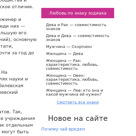
общества и
ское отличие.
Любовь по знаку зодиака
нженер и
Дева и Рак — совместимость
реди них —
знаков
ольшую его
Дева и Дева — совместимость
ний), основную
знаков
тати,
Мужчина — Скорпион
чти за год до
Женщина — Дева
Женщина — Рак:
характеристика, любовь,
совместимость
 На
Женщина — Овен:
лях науки и
характеристика, любовь,
совместимость
белевская
Женщина — Лев: кто она и
левский
какой мужчина ей нужен?
Смотреть все знаки
тов. Так,
Новое на сайте
не учреждения
ак отдельным
Почему чай вреден
 могут быть