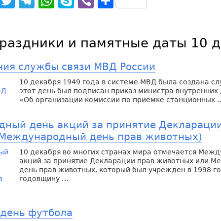
noklassniki
Facebook
Twitter
Telegram
WhatsApp
Skype
Viber
Отправить
раздники и памятные даты 10 
ния службы связи МВД России
10 декабря 1949 года в системе МВД была создана слу
этот день был подписан приказ министра внутренних
«Об организации комиссии по приемке станционных 
ный день акций за принятие Декларации
Международный день прав животных)
10 декабря во многих странах мира отмечается Меж
акций за принятие Декларации прав животных или 
день прав животных, который был учрежден в 1998 год
годовщину …
день футбола