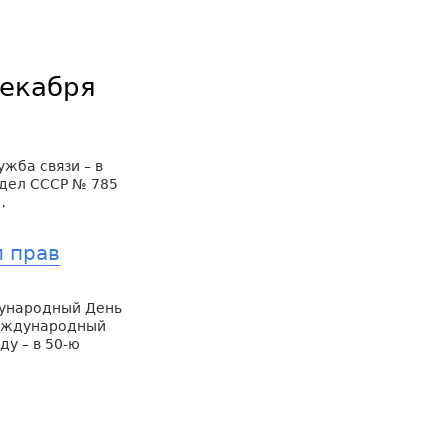
декабря
жба связи – в
 дел СССР № 785
…
 прав
дународный День
Международный
у – в 50-ю