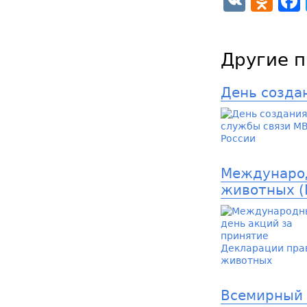
VK
Od
Другие п
День созда
Международ
животных (
Всемирный 