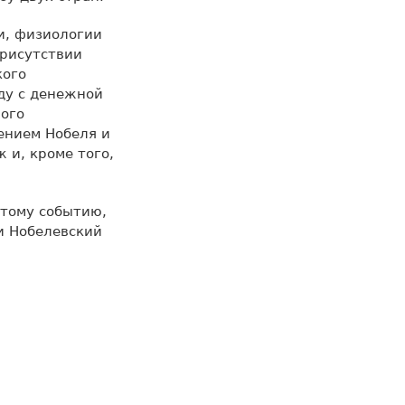
и, физиологии
присутствии
кого
ду с денежной
ного
ением Нобеля и
и, кроме того,
тому событию,
и Нобелевский