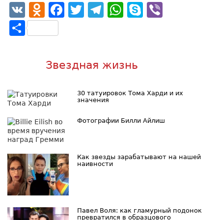
VK
Odnoklassniki
Facebook
Twitter
Telegram
WhatsApp
Skype
Viber
Отправить
Звездная жизнь
30 татуировок Тома Харди и их
значения
Фотографии Билли Айлиш
Как звезды зарабатывают на нашей
наивности
Павел Воля: как гламурный подонок
превратился в образцового