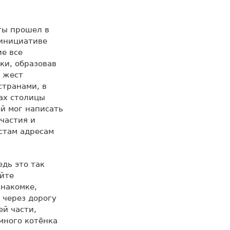
ты прошел в
 инициативе
ие все
ки, образовав
й жест
странами, в
ах столицы
й мог написать
частия и
стам адресам
едь это так
айте
знакомке,
 через дорогу
ей части,
много котёнка