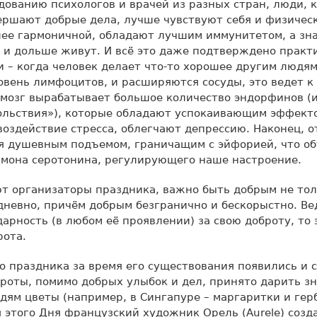
дованию психологов и врачей из разных стран, люди, 
ершают добрые дела, лучше чувствуют себя и физичес
ее гармоничной, обладают лучшим иммунитетом, а зна
 и дольше живут. И всё это даже подтверждено практ
 – когда человек делает что-то хорошее другим людям
вень лимфоцитов, и расширяются сосуды, это ведет к
 мозг вырабатывает большое количество эндорфинов (
ольствия»), которые обладают успокаивающим эффект
оздействие стресса, облегчают депрессию. Наконец, о
я душевным подъемом, граничащим с эйфорией, что об
рмона серотонина, регулирующего наше настроение.
т организаторы праздника, важно быть добрым не тол
дневно, причём добрым безгранично и бескорыстно. Ве
арность (в любом её проявлении) за свою доброту, то 
рота.
го праздника за время его существования появились и 
броты, помимо добрых улыбок и дел, принято дарить з
ям цветы (например, в Сингапуре – маргаритки и герб
 этого Дня французский художник Орель (Aurele) созд