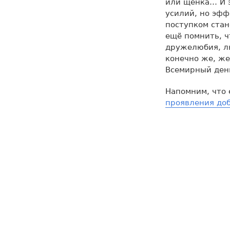
или щенка… И э
усилий, но эфф
поступком стан
ещё помнить, ч
дружелюбия, лю
конечно же, же
Всемирный ден
Напомним, что
проявления до