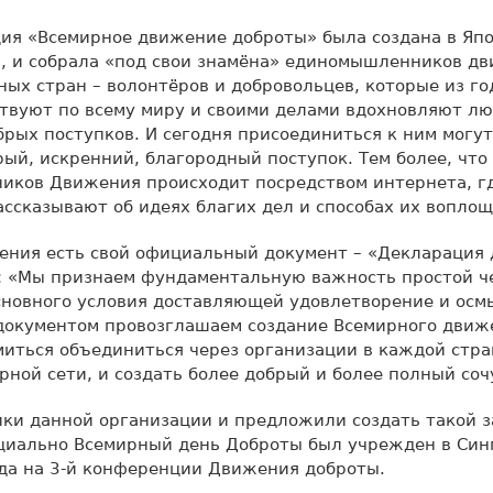
ия «Всемирное движение доброты» была создана в Яп
м, и собрала «под свои знамёна» единомышленников д
ных стран – волонтёров и добровольцев, которые из го
твуют по всему миру и своими делами вдохновляют лю
рых поступков. И сегодня присоединиться к ним могу
ый, искренний, благородный поступок. Тем более, что
иков Движения происходит посредством интернета, гд
ассказывают об идеях благих дел и способах их воплощ
ения есть свой официальный документ – «Декларация 
т: «Мы признаем фундаментальную важность простой ч
сновного условия доставляющей удовлетворение и ос
 документом провозглашаем создание Всемирного движ
иться объединиться через организации в каждой стра
рной сети, и создать более добрый и более полный соч
ики данной организации и предложили создать такой 
циально Всемирный день Доброты был учрежден в Си
да на 3-й конференции Движения доброты.