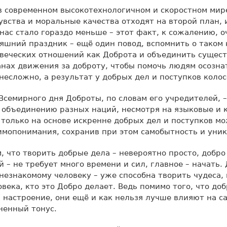
 в современном высокотехнологичном и скоростном мир
увства и моральные качества отходят на второй план, и
нас стало гораздо меньше – этот факт, к сожалению, о
яшний праздник – ещё один повод, вспомнить о таком 
овеческих отношений как Доброта и объединить сущес
нах движения за доброту, чтобы помочь людям осознат
 несложно, а результат у добрых дел и поступков коло
Всемирного дня Доброты, по словам его учредителей, –
 объединению разных наций, несмотря на языковые и 
 только на основе искренне добрых дел и поступков м
имопонимания, сохранив при этом самобытность и уник
, что творить добрые дела – невероятно просто, добро
й – не требует много времени и сил, главное – начать.
незнакомому человеку – уже способна творить чудеса, 
овека, кто это Добро делает. Ведь помимо того, что до
настроение, они ещё и как нельзя лучше влияют на с
енный тонус.