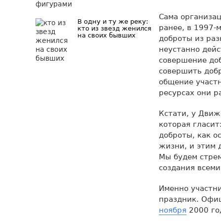
Сама организац
В одну и ту же реку:
ранее, в 1997-
кто из звезд женился
на своих бывших
доброты из раз
неустанно дейс
совершение доб
совершить добр
общение участн
ресурсах они р
Кстати, у Движ
которая гласи
доброты, как о
жизни, и этим
Мы будем стрем
создания всеми
Именно участн
праздник. Офи
ноября
2000 го