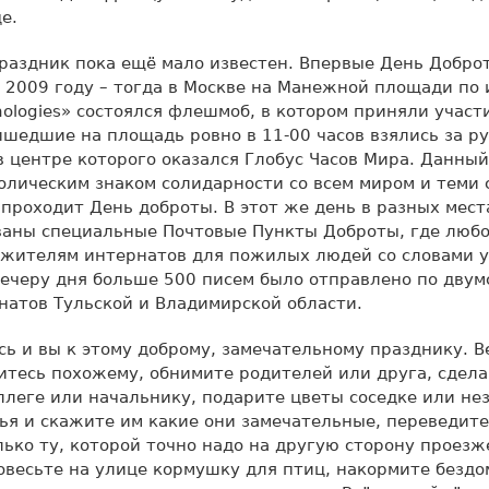
е.
праздник пока ещё мало известен. Впервые День Добро
 2009 году – тогда в Москве на Манежной площади по
ologies» состоялся флешмоб, в котором приняли участ
едшие на площадь ровно в 11-00 часов взялись за ру
в центре которого оказался Глобус Часов Мира. Данны
лическим знаком солидарности со всем миром и теми 
проходит День доброты. В этот же день в разных мест
ваны специальные Почтовые Пункты Доброты, где любо
 жителям интернатов для пожилых людей со словами у
ечеру дня больше 500 писем было отправлено по двум
атов Тульской и Владимирской области.
ь и вы к этому доброму, замечательному празднику. В
итесь похожему, обнимите родителей или друга, сдел
леге или начальнику, подарите цветы соседке или не
ья и скажите им какие они замечательные, переведите
лько ту, которой точно надо на другую сторону проезж
овесьте на улице кормушку для птиц, накормите бездо