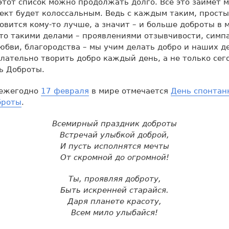
тот список можно продолжать долго. Всё это займёт 
ект будет колоссальным. Ведь с каждым таким, просты
овится кому-то лучше, а значит – и больше доброты в 
то такими делами – проявлениями отзывчивости, симп
бви, благородства – мы учим делать добро и наших де
лательно творить добро каждый день, а не только сего
ь Доброты.
 ежегодно
17 февраля
в мире отмечается
День спонтан
броты
.
Всемирный праздник доброты
Встречай улыбкой доброй,
И пусть исполнятся мечты
От скромной до огромной!
Ты, проявляя доброту,
Быть искренней старайся.
Даря планете красоту,
Всем мило улыбайся!