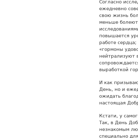
Согласно иссле
ежедневно сов
свою жизнь бол
меньше болеют
исследованиями
повышается уро
работе сердца;
«гормоны удов
нейтрализуют в
сопровождаетс
выработкой го
И как призываю
День, но и еже
ожидать благод
настоящая Доб
Кстати, у само
Так, в День До
незнакомым люд
специально для