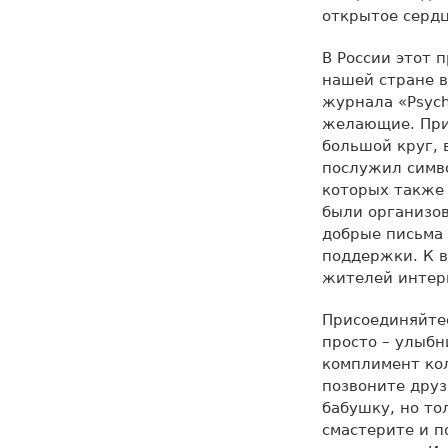
открытое сердц
В России этот 
нашей стране в
журнала «Psych
желающие. Приш
большой круг, 
послужил симво
которых также 
были организо
добрые письма
поддержки. К в
жителей интерн
Присоединяйтес
просто – улыбн
комплимент кол
позвоните друз
бабушку, но то
смастерите и п