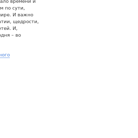
мало времени и
м по сути,
мире. И важно
атии, щедрости,
тей. И,
дня – во
ного