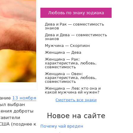
Любовь по знаку зодиака
Дева и Рак — совместимость
знаков
Дева и Дева — совместимость
знаков
Мужчина — Скорпион
Женщина — Дева
Женщина — Рак:
характеристика, любовь,
совместимость
Женщина — Овен:
характеристика, любовь,
совместимость
Женщина — Лев: кто она и
какой мужчина ей нужен?
вание
13 ноября
Смотреть все знаки
был выбран
жения доброты
Новое на сайте
тавители
США (позднее к
Почему чай вреден