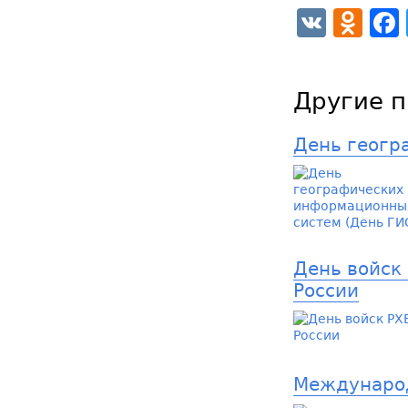
VK
Od
Другие п
День геогр
День войск
России
Междунаро