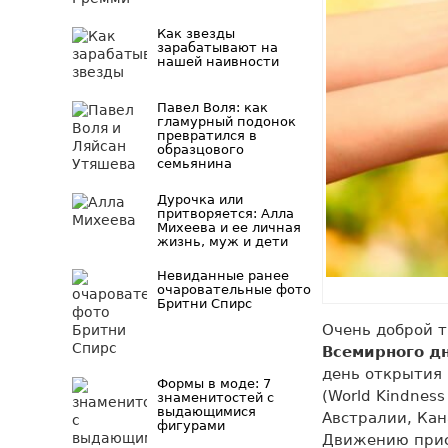
Как звезды
зарабатывают на
нашей наивности
Павел Воля: как
гламурный подонок
превратился в
образцового
семьянина
Дурочка или
притворяется: Алла
Михеева и ее личная
жизнь, муж и дети
Невиданные ранее
очаровательные фото
Бритни Спирс
Очень доброй 
Всемирного д
день открытия 
Формы в моде: 7
(World Kindnes
знаменитостей с
выдающимися
Австралии, Кан
фигурами
Движению прис