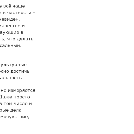
е всё чаще
 в частности –
чевиден.
качестве и
твующие в
ь, что делать
ссальный.
культурные
ожно достичь
альность.
 не измеряется
 Даже просто
в том числе и
брые дела
амочувствие,