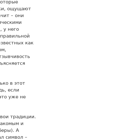
которые
ки, ощущают
чит – они
ическими
, у него
 правильной
известных как
ом,
тзывчивость
ъясняется
ько в этот
дь, если
это уже не
свои традиции.
накомым и
еры). А
ал символ –