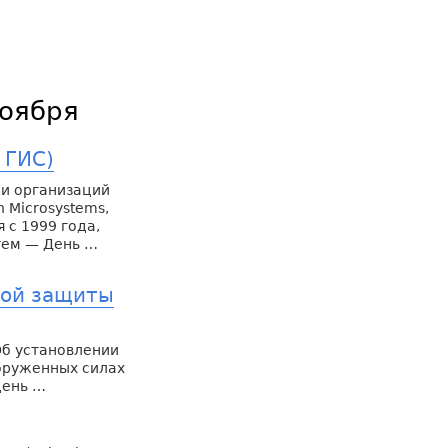
ноября
 ГИС)
 и организаций
 Microsystems,
 с 1999 года,
тем — День …
кой защиты
Об установлении
оруженных силах
день …