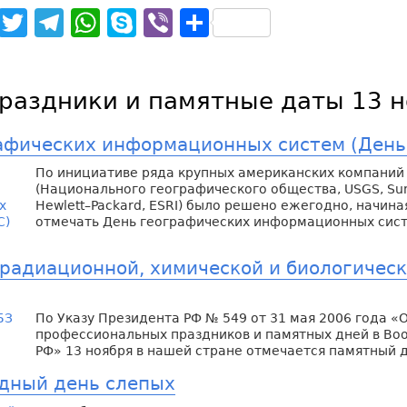
noklassniki
Facebook
Twitter
Telegram
WhatsApp
Skype
Viber
Отправить
раздники и памятные даты 13 
афических информационных систем (День
По инициативе ряда крупных американских компаний
(Национального географического общества, USGS, Sun
Hewlett–Packard, ESRI) было решено ежегодно, начиная
отмечать День географических информационных сис
 радиационной, химической и биологичес
По Указу Президента РФ № 549 от 31 мая 2006 года «
профессиональных праздников и памятных дней в Во
РФ» 13 ноября в нашей стране отмечается памятный 
дный день слепых