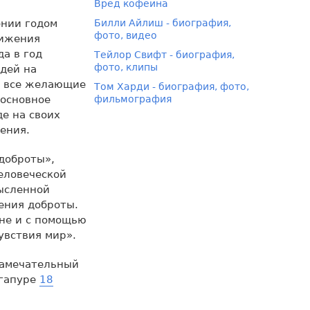
Вред кофеина
онии годом
Билли Айлиш - биография,
фото, видео
вижения
да в год
Тейлор Свифт - биография,
фото, клипы
дей на
т все желающие
Том Харди - биография, фото,
 основное
фильмография
е на своих
ения.
доброты»,
еловеческой
мысленной
ения доброты.
не и с помощью
увствия мир».
замечательный
нгапуре
18