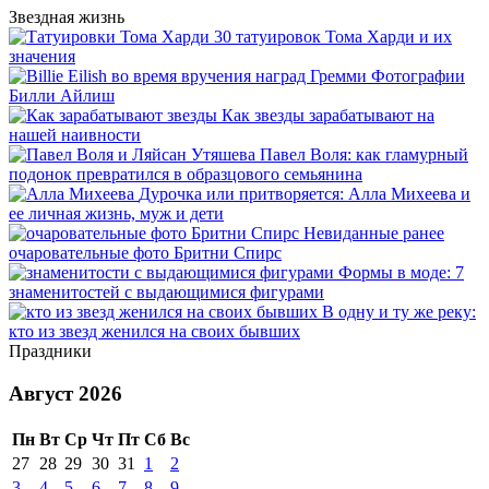
Звездная жизнь
30 татуировок Тома Харди и их
значения
Фотографии
Билли Айлиш
Как звезды зарабатывают на
нашей наивности
Павел Воля: как гламурный
подонок превратился в образцового семьянина
Дурочка или притворяется: Алла Михеева и
ее личная жизнь, муж и дети
Невиданные ранее
очаровательные фото Бритни Спирс
Формы в моде: 7
знаменитостей с выдающимися фигурами
В одну и ту же реку:
кто из звезд женился на своих бывших
Праздники
Август 2026
Пн
Вт
Ср
Чт
Пт
Сб
Вс
27
28
29
30
31
1
2
3
4
5
6
7
8
9