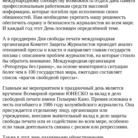
международному сообществу возможность отдать дань памяти
профессиональным работникам средств массовой
информации, которые погибли при исполнении своих
обязанностей. Нам необходимо укрепить нашу решимость
обеспечить охрану и безопасность журналистов во всем мире.
И каждый год этот День посвящен определённой теме.
А в преддверии Дня свободы печати международная
организация Комитет Защиты Журналистов проводит анализ
отношений прессы и власти и направляет главам государств
письма с описанием проблем журналистов, на которые стоило
бы обратить внимание. Международная организация
«Репортеры без границ», на основе мониторинга ситуации
более чем в 100 государствах мира, ежегодно составляет
список «врагов свободной прессы».
Главным же мероприятием в праздничный день является
вручение Всемирной премии ЮНЕСКО за вклад в дело
свободной печати имени Гильермо Кано. Премия основана в
честь погибшего в 1986 году колумбийского журналиста. Она
присуждается отдельному лицу, организации или
учреждению, внесшим значительный вклад в дело защиты
свободы печати или ее содействию во всем мире, особенно
если такая деятельность связана с риском или репрессиями.
Также в этот день различными общественными