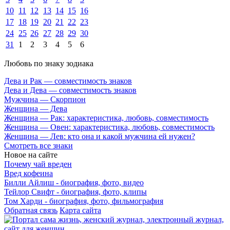
10
11
12
13
14
15
16
17
18
19
20
21
22
23
24
25
26
27
28
29
30
31
1
2
3
4
5
6
Любовь по знаку зодиака
Дева и Рак — совместимость знаков
Дева и Дева — совместимость знаков
Мужчина — Скорпион
Женщина — Дева
Женщина — Рак: характеристика, любовь, совместимость
Женщина — Овен: характеристика, любовь, совместимость
Женщина — Лев: кто она и какой мужчина ей нужен?
Смотреть все знаки
Новое на сайте
Почему чай вреден
Вред кофеина
Билли Айлиш - биография, фото, видео
Тейлор Свифт - биография, фото, клипы
Том Харди - биография, фото, фильмография
Обратная связь
Карта сайта