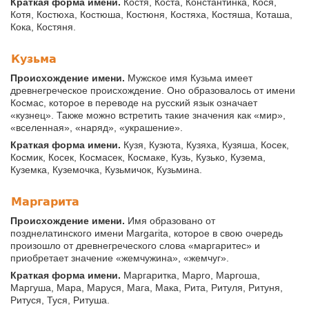
Краткая форма имени.
Костя, Коста, Константинка, Кося,
Котя, Костюха, Костюша, Костюня, Костяха, Костяша, Коташа,
Кока, Костяня.
Кузьма
Происхождение имени.
Мужское имя Кузьма имеет
древнегреческое происхождение. Оно образовалось от имени
Космас, которое в переводе на русский язык означает
«кузнец». Также можно встретить такие значения как «мир»,
«вселенная», «наряд», «украшение».
Краткая форма имени.
Кузя, Кузюта, Кузяха, Кузяша, Косек,
Космик, Косек, Космасек, Космаке, Кузь, Кузько, Кузема,
Куземка, Куземочка, Кузьмичок, Кузьмина.
Маргарита
Происхождение имени.
Имя образовано от
позднелатинского имени Margarita, которое в свою очередь
произошло от древнегреческого слова «маргаритес» и
приобретает значение «жемчужина», «жемчуг».
Краткая форма имени.
Маргаритка, Марго, Маргоша,
Маргуша, Мара, Маруся, Мага, Мака, Рита, Ритуля, Ритуня,
Ритуся, Туся, Ритуша.