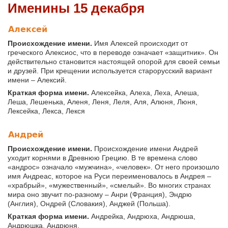
Именины 15 декабря
Алексей
Происхождение имени.
Имя Алексей происходит от
греческого Алексиос, что в переводе означает «защитник». Он
действительно становится настоящей опорой для своей семьи
и друзей. При крещении используется старорусский вариант
имени – Алексий.
Краткая форма имени.
Алексейка, Алеха, Леха, Алеша,
Леша, Лешенька, Аленя, Леня, Леля, Аля, Алюня, Люня,
Лексейка, Лекса, Лекся
Андрей
Происхождение имени.
Происхождение имени Андрей
уходит корнями в Древнюю Грецию. В те времена слово
«андрос» означало «мужчина», «человек». От него произошло
имя Андреас, которое на Руси переименовалось в Андрея –
«храбрый», «мужественный», «смелый». Во многих странах
мира оно звучит по-разному – Анри (Франция), Эндрю
(Англия), Ондрей (Словакия), Анджей (Польша).
Краткая форма имени.
Андрейка, Андрюха, Андрюша,
Андрюшка, Андрюня.