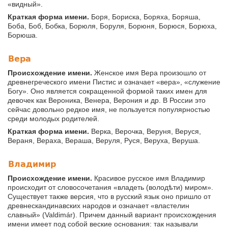
«видный».
Краткая форма имени.
Боря, Бориска, Боряха, Боряша,
Боба, Боб, Бобка, Борюля, Боруля, Борюня, Борюся, Борюха,
Борюша.
Вера
Происхождение имени.
Женское имя Вера произошло от
древнегреческого имени Пистис и означает «вера», «служение
Богу». Оно является сокращенной формой таких имен для
девочек как Вероника, Венера, Верония и др. В России это
сейчас довольно редкое имя, не пользуется популярностью
среди молодых родителей.
Краткая форма имени.
Верка, Верочка, Веруня, Веруся,
Вераня, Вераха, Вераша, Веруля, Руся, Веруха, Веруша.
Владимир
Происхождение имени.
Красивое русское имя Владимир
происходит от словосочетания «владеть (володѣти) миром».
Существует также версия, что в русский язык оно пришло от
древнескандинавских народов и означает «властелин
славный» (Valdimár). Причем данный вариант происхождения
имени имеет под собой веские основания: так называли