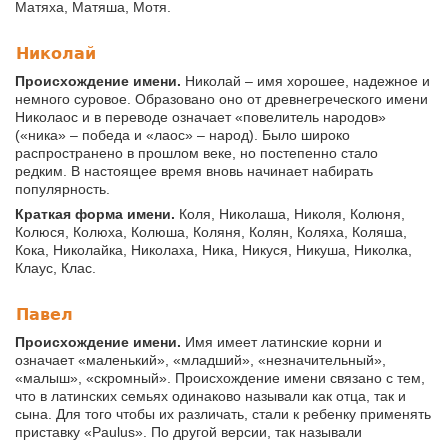
Матяха, Матяша, Мотя.
Николай
Происхождение имени.
Николай – имя хорошее, надежное и
немного суровое. Образовано оно от древнегреческого имени
Николаос и в переводе означает «повелитель народов»
(«ника» – победа и «лаос» – народ). Было широко
распространено в прошлом веке, но постепенно стало
редким. В настоящее время вновь начинает набирать
популярность.
Краткая форма имени.
Коля, Николаша, Николя, Колюня,
Колюся, Колюха, Колюша, Коляня, Колян, Коляха, Коляша,
Кока, Николайка, Николаха, Ника, Никуся, Никуша, Николка,
Клаус, Клас.
Павел
Происхождение имени.
Имя имеет латинские корни и
означает «маленький», «младший», «незначительный»,
«малыш», «скромный». Происхождение имени связано с тем,
что в латинских семьях одинаково называли как отца, так и
сына. Для того чтобы их различать, стали к ребенку применять
приставку «Paulus». По другой версии, так называли