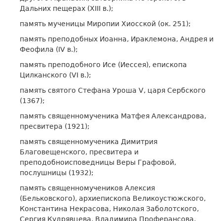
Дальних пещерах (XIII в.);
память мученицы Миропии Хиосской (ок. 251);
память преподобных Иоанна, Ираклемона, Андрея и
Феофила (IV в.);
память преподобного Исе (Иессея), епископа
Цилканского (VI в.);
память святого Стефана Уроша V, царя Сербского
(1367);
память священномученика Матфея Александрова,
пресвитера (1921);
память священномученика Димитрия
Благовещенского, пресвитера и
преподобноисповедницы Веры Графовой,
послушницы (1932);
память священномучеников Алексия
(Бельковского), архиепископа Великоустюжского,
Константина Некрасова, Николая Заболотского,
Сергия Кудрявцева, Владимира Проферансова,