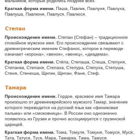
мальчиков, которые родились позднее всех.
Краткая форма имени.
Паша, Павлик, Павлуня, Павлуха,
Павлуша, Павлюня, Павлуся, Павлюся.
Степан
Происхождение имени.
Степан (Стефан) – традиционное
спокойное мужское имя. Его происхождение связывают с
древнегреческим именем Стефанос, которое в переводе
означает «корона», «венок», «венец», «диадема».
Краткая форма имени.
Стёпа, Степаша, Стеша, Степуня,
Степанка, Степаня, Степаха, Степура, Степуха, Степуша,
Стеня, Стенюша, Щепек, Щепан, Фане, Стеф.
Тамара
Происхождение имени.
Гордое, красивое имя Тамара
произошло от древнееврейского мужского Тамар, значение
которого переводится на русский язык как «финиковая
пальма» или «смоковница». В России оно однозначно
появилось из Грузии и прочно ассоциируется с грузинской
царицей.
Краткая форма имени.
Тома, Томуля, Томуня, Томуся, Муся,
Тата, Татуся, Туся, Мара, Тамарка, Тама, Тамуся.