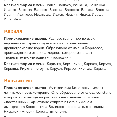
Краткая форма имени.
Ваня, Ванюха, Ванюша, Ванюшка,
Иванко, Ванюра, Ванюся, Ванюта, Ванютка, Ванята, Ванятка,
Иваня, Иванюха, Иванюша, Ивася, Ивасик, Иваха, Иваша,
Иша, Ишу.
Кирилл
Происхождение имени.
Распространенное во всех
европейских странах мужское имя Кирилл имеет
древнегреческие корни. Образовано от имени Кюриллос,
происходящего от слова кюриос, которое означает
«повелитель», «владыка», «господин».
Краткая форма имени.
Кирилка, Киря, Кира, Кирюха, Кируха,
Кирюша, Кирюня, Кируня, Кируся, Киряха, Киряша, Кирька.
Константин
Происхождение имени.
Мужское имя Константин имеет
латинское происхождение. Оно образовано от слова constans,
которое в переводе на русский язык означает «стойкий»,
«постоянный». Христиане сопрягают его с именем
императора Константина Великого – основателя столицы
Римской империи Константинополя.