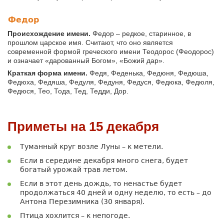
Федор
Происхождение имени.
Федор – редкое, старинное, в
прошлом царское имя. Считают, что оно является
современной формой греческого имени Теодорос (Феодорос)
и означает «дарованный Богом», «Божий дар».
Краткая форма имени.
Федя, Феденька, Федюня, Федюша,
Федюха, Федяша, Федуля, Федуня, Федуся, Федюка, Федюля,
Федюся, Тео, Тода, Тед, Тедди, Дор.
Приметы на 15 декабря
Туманный круг возле Луны – к метели.
Если в середине декабря много снега, будет
богатый урожай трав летом.
Если в этот день дождь, то ненастье будет
продолжаться 40 дней и одну неделю, то есть – до
Антона Перезимника (30 января).
Птица хохлится – к непогоде.