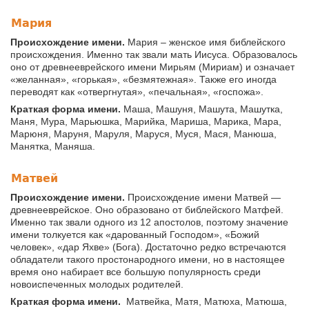
Мария
Происхождение имени.
Мария – женское имя библейского
происхождения. Именно так звали мать Иисуса. Образовалось
оно от древнееврейского имени Мирьям (Мириам) и означает
«желанная», «горькая», «безмятежная». Также его иногда
переводят как «отвергнутая», «печальная», «госпожа».
Краткая форма имени.
Маша, Машуня, Машута, Машутка,
Маня, Мура, Марьюшка, Марийка, Мариша, Марика, Мара,
Марюня, Маруня, Маруля, Маруся, Муся, Мася, Манюша,
Манятка, Маняша.
Матвей
Происхождение имени.
Происхождение имени Матвей —
древнееврейское. Оно образовано от библейского Матфей.
Именно так звали одного из 12 апостолов, поэтому значение
имени толкуется как «дарованный Господом», «Божий
человек», «дар Яхве» (Бога). Достаточно редко встречаются
обладатели такого простонародного имени, но в настоящее
время оно набирает все большую популярность среди
новоиспеченных молодых родителей.
Краткая форма имени.
Матвейка, Матя, Матюха, Матюша,