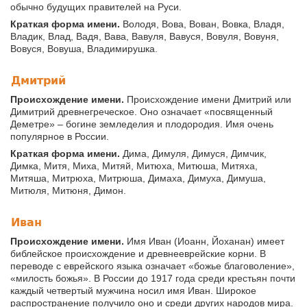
обычно будущих правителей на Руси.
Краткая форма имени.
Володя, Вова, Вован, Вовка, Владя,
Владик, Влад, Вадя, Вава, Вавуля, Вавуся, Вовуля, Вовуня,
Вовуся, Вовуша, Владимирушка.
Дмитрий
Происхождение имени.
Происхождение имени Дмитрий или
Димитрий древнегреческое. Оно означает «посвященный
Деметре» – богине земледелия и плодородия. Имя очень
популярное в России.
Краткая форма имени.
Дима, Димуля, Димуся, Димчик,
Димка, Митя, Миха, Митяй, Митюха, Митюша, Митяха,
Митяша, Митрюха, Митрюша, Димаха, Димуха, Димуша,
Митюля, Митюня, Димон.
Иван
Происхождение имени.
Имя Иван (Иоанн, Йоханан) имеет
библейское происхождение и древнееврейские корни. В
переводе с еврейского языка означает «божье благоволение»,
«милость божья». В России до 1917 года среди крестьян почти
каждый четвертый мужчина носил имя Иван. Широкое
распространение получило оно и среди других народов мира.