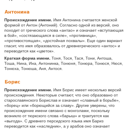
Антонина
Происхождение имени.
Имя Антонина считается женской
формой от Антон (Антоний). Согласно одной из версий, оно
походит от греческого слова «антао» и означает «вступающая
в бой», «состязающаяся в силе», «противница»,
«противостоящая», «достойная похвалы». Еще один вариант
гласит, что имя образовалось от древнегреческого «антос» и
переводится как «цветок».
Краткая форма имени.
Тоня, Тося, Тася, Тони, Антоша,
Тоша, Нина, Ина, Антонинка, Тонюня, Тонюра, Тонюся, Нюся,
Тонюха, Тонюша, Аня, Антося.
Борис
Происхождение имени.
Имя Борис имеет несколько версий
происхождения. Некоторые считают, что оно образовано от
старославянского Борислав и означает «славный в борьбе»,
«борец» или «борющийся за славу». Другие уверены, что
происхождение имени связано с монголами, поскольку
возникло от тюркского слова «барыш» и трактуется как
«выгода». С древнего персидского языка имя Бариз
переводится как «наследник», а у арабов оно означает