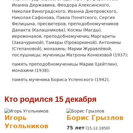
Иоанна Державина, Феодора Алексинского,
Николая Виноградского, Иоанна Днепровского,
Николая Сафонова, Павла Понятского, Сергия
Фелицына, пресвитеров, преподобномучеников
Данакта (Калашникова), Космы (Магды),
иеромонахов, преподобномучениц Маргариты
(Закачуриной), Тамары (Проворкиной), Антонины
(Степановой), монахинь; Марии Журавлёвой,
послушницы; мученицы Матроны Конюховой (1937);
память преподобномученицы Марии (Цейтлин),
монахини (1938);
память мученика Бориса Успенского (1942).
Кто родился 15 декабря
Игорь
Борис Грызлов
Угольников
75 лет
(15.12.1950)