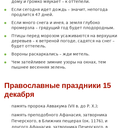
дому и громко мяукает – к оттепели.
Если сегодня идет дождь – значит, непогода
продлится 47 дней.
Если много снега и инея, а земля глубоко
промерзла – грядущий год будет плодородным.
Птицы перед морозом усаживаются на верхушки
деревьев – к ветреной погоде, садятся на снег –
будет оттепель.
Вороны раскаркались – жди метель.
Чем затейливее зимние узоры на окнах, тем
пышнее весенняя зелень.
Православные праздники 15
декабря
память пророка Аввакума (VII в. до Р. Х.);
память преподобного Афанасия, затворника
Печерского, в Ближних пещерах (ок. 1176), и
другого Афанасия, затворника Печерского, в