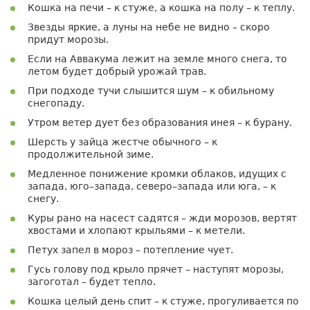
Кошка на печи – к стуже, а кошка на полу – к теплу.
Звезды яркие, а луны на небе не видно – скоро
придут морозы.
Если на Аввакума лежит на земле много снега, то
летом будет добрый урожай трав.
При подходе тучи слышится шум – к обильному
снегопаду.
Утром ветер дует без образования инея – к бурану.
Шерсть у зайца жестче обычного – к
продолжительной зиме.
Медленное понижение кромки облаков, идущих с
запада, юго–запада, северо–запада или юга, – к
снегу.
Куры рано на насест садятся – жди морозов, вертят
хвостами и хлопают крыльями – к метели.
Петух запел в мороз – потепление чует.
Гусь голову под крыло прячет – наступят морозы,
загоготал – будет тепло.
Кошка целый день спит – к стуже, прогуливается по