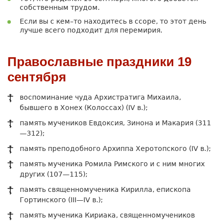
собственным трудом.
Если вы с кем–то находитесь в ссоре, то этот день
лучше всего подходит для перемирия.
Православные праздники 19
сентября
воспоминание чуда Архистратига Михаила,
бывшего в Хонех (Колоссах) (IV в.);
память мучеников Евдоксия, Зинона и Макария (311
—312);
память преподобного Архиппа Херотопского (IV в.);
память мученика Ромила Римского и с ним многих
других (107—115);
память священномученика Кирилла, епископа
Гортинского (III—IV в.);
память мученика Кириака, священномучеников