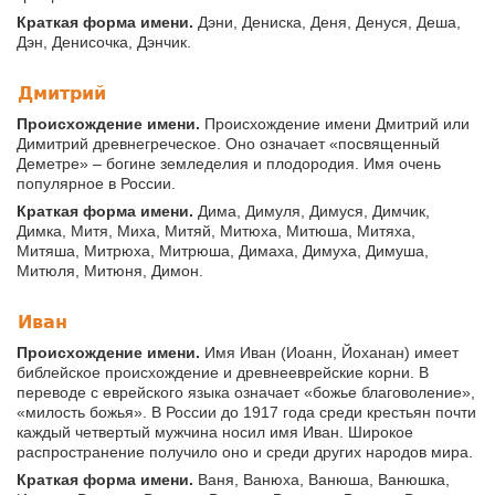
Краткая форма имени.
Дэни, Дениска, Деня, Денуся, Деша,
Дэн, Денисочка, Дэнчик.
Дмитрий
Происхождение имени.
Происхождение имени Дмитрий или
Димитрий древнегреческое. Оно означает «посвященный
Деметре» – богине земледелия и плодородия. Имя очень
популярное в России.
Краткая форма имени.
Дима, Димуля, Димуся, Димчик,
Димка, Митя, Миха, Митяй, Митюха, Митюша, Митяха,
Митяша, Митрюха, Митрюша, Димаха, Димуха, Димуша,
Митюля, Митюня, Димон.
Иван
Происхождение имени.
Имя Иван (Иоанн, Йоханан) имеет
библейское происхождение и древнееврейские корни. В
переводе с еврейского языка означает «божье благоволение»,
«милость божья». В России до 1917 года среди крестьян почти
каждый четвертый мужчина носил имя Иван. Широкое
распространение получило оно и среди других народов мира.
Краткая форма имени.
Ваня, Ванюха, Ванюша, Ванюшка,