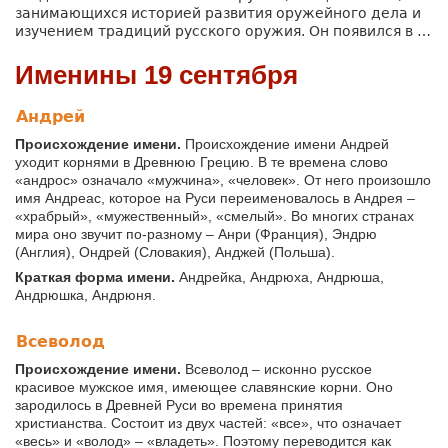
занимающихся историей развития оружейного дела и
изучением традиций русского оружия. Он появился в …
Именины 19 сентября
Андрей
Происхождение имени.
Происхождение имени Андрей
уходит корнями в Древнюю Грецию. В те времена слово
«андрос» означало «мужчина», «человек». От него произошло
имя Андреас, которое на Руси переименовалось в Андрея –
«храбрый», «мужественный», «смелый». Во многих странах
мира оно звучит по-разному – Анри (Франция), Эндрю
(Англия), Ондрей (Словакия), Анджей (Польша).
Краткая форма имени.
Андрейка, Андрюха, Андрюша,
Андрюшка, Андрюня.
Всеволод
Происхождение имени.
Всеволод – исконно русское
красивое мужское имя, имеющее славянские корни. Оно
зародилось в Древней Руси во времена принятия
христианства. Состоит из двух частей: «все», что означает
«весь» и «волод» – «владеть». Поэтому переводится как