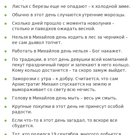
Листья с березы еще не опадают – к холодной зиме.
Обычно в этот день случаются утренние морозцы.
Сколько дней прошло с момента новолуния –
столько и паводков ожидать весной.
Нельзя в Михайлов день ходить в лес за черникой –
ее сам дьявол топчет.
Работать в Михайлов день нельзя – Бог накажет.
По традиции, в этот день девушки всей компанией
пекут праздничный пирог и запекают в него кольцо.
Кому кольцо достанется – та скоро замуж выйдет.
Заморозки с утра – к добру. Считается, что сам
Архистратиг Михаил спускается на землю и
вымораживает со свету всю нечисть.
Голову в Михайлов день мыть – весь ум смыть.
Крупные покупки в этот день не принесут особой
радости.
Если что–то в этот день загадал, то вскоре все
сбудется.
Тот, кто родился 19 сентября, многого добьется