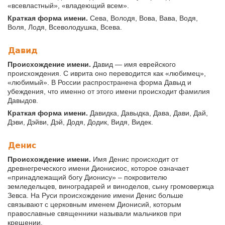
«всевластный», «владеющий всем».
Краткая форма имени.
Сева, Володя, Вова, Вава, Водя,
Воля, Лодя, Всеволодушка, Всева.
Давид
Происхождение имени.
Давид — имя еврейского
происхождения. С иврита оно переводится как «любимец»,
«любимый». В России распространена форма Давыд и
убеждения, что именно от этого имени происходит фамилия
Давыдов.
Краткая форма имени.
Давидка, Давыдка, Дава, Дави, Дай,
Дэви, Дэйви, Дэй, Додя, Додик, Видя, Видек.
Денис
Происхождение имени.
Имя Денис происходит от
древнегреческого имени Дионисиос, которое означает
«принадлежащий богу Дионису» – покровителю
земледельцев, виноградарей и виноделов, сыну громовержца
Зевса. На Руси происхождение имени Денис больше
связывают с церковным именем Дионисий, которым
православные священники называли мальчиков при
крещении.