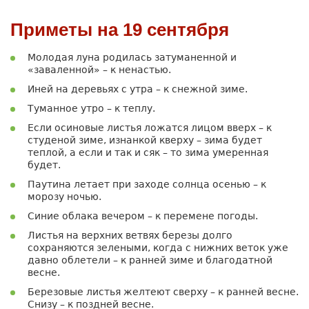
Приметы на 19 сентября
Молодая луна родилась затуманенной и
«заваленной» – к ненастью.
Иней на деревьях с утра – к снежной зиме.
Туманное утро – к теплу.
Если осиновые листья ложатся лицом вверх – к
студеной зиме, изнанкой кверху – зима будет
теплой, а если и так и сяк – то зима умеренная
будет.
Паутина летает при заходе солнца осенью – к
морозу ночью.
Синие облака вечером – к перемене погоды.
Листья на верхних ветвях березы долго
сохраняются зелеными, когда с нижних веток уже
давно облетели – к ранней зиме и благодатной
весне.
Березовые листья желтеют сверху – к ранней весне.
Снизу – к поздней весне.