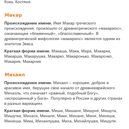
Кока, Костяня.
Макар
Происхождение имени.
Имя Макар греческого
происхождения, произошло от древнегреческого «макариос»,
означающее «блаженный», «благославенный». В
древнегреческой мифологии «макариос» является одним из
эпитетов Зевса.
Краткая форма имени.
Макаша, Мака, Мара, Макарка,
Макарша, Макарушка, Макарко, Макаронько, Макарочко,
Макарик, Макарчик.
Михаил
Происхождение имени.
Михаил – хорошее, доброе и
красивое имя, берущее свое начало от древнееврейского
Михаэль, что означает «равный, подобный Богу»,
«испрошенный у Бога». Популярно в России и других странах
в разных вариациях.
Краткая форма имени.
Миша, Мишаня, Мишуня, Мишута,
Мишутка, Михася, Михаля, Мики, Миханя, Миня, Миняша,
Минюша, Мика, Михаилушка, Миха, Михайлушка, Мишуля.