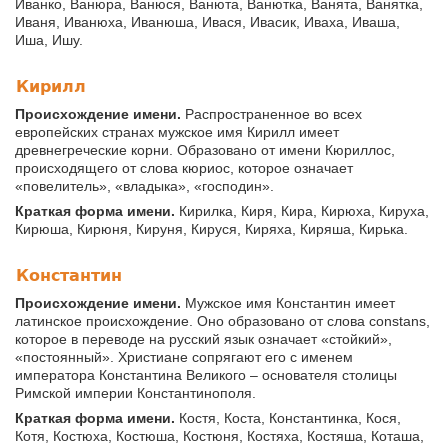
Иванко, Ванюра, Ванюся, Ванюта, Ванютка, Ванята, Ванятка,
Иваня, Иванюха, Иванюша, Ивася, Ивасик, Иваха, Иваша,
Иша, Ишу.
Кирилл
Происхождение имени.
Распространенное во всех
европейских странах мужское имя Кирилл имеет
древнегреческие корни. Образовано от имени Кюриллос,
происходящего от слова кюриос, которое означает
«повелитель», «владыка», «господин».
Краткая форма имени.
Кирилка, Киря, Кира, Кирюха, Кируха,
Кирюша, Кирюня, Кируня, Кируся, Киряха, Киряша, Кирька.
Константин
Происхождение имени.
Мужское имя Константин имеет
латинское происхождение. Оно образовано от слова constans,
которое в переводе на русский язык означает «стойкий»,
«постоянный». Христиане сопрягают его с именем
императора Константина Великого – основателя столицы
Римской империи Константинополя.
Краткая форма имени.
Костя, Коста, Константинка, Кося,
Котя, Костюха, Костюша, Костюня, Костяха, Костяша, Коташа,