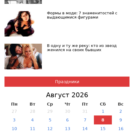
Формы в моде: 7 знаменитостей с
выдающимися фигурами
В одну и ту же реку: кто из звезд
женился на своих бывших
Праздники
Август 2026
Пн
Вт
Ср
Чт
Пт
Сб
Вс
27
28
29
30
31
1
2
3
4
5
6
7
8
9
10
11
12
13
14
15
16