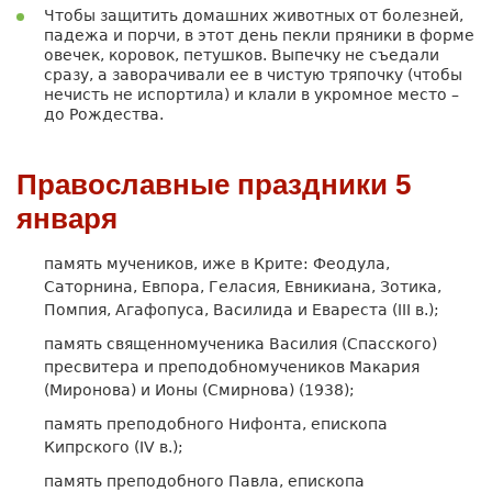
Чтобы защитить домашних животных от болезней,
падежа и порчи, в этот день пекли пряники в форме
овечек, коровок, петушков. Выпечку не съедали
сразу, а заворачивали ее в чистую тряпочку (чтобы
нечисть не испортила) и клали в укромное место –
до Рождества.
Православные праздники 5
января
память мучеников, иже в Крите: Феодула,
Саторнина, Евпора, Геласия, Евникиана, Зотика,
Помпия, Агафопуса, Василида и Евареста (III в.);
память священномученика Василия (Спасского)
пресвитера и преподобномучеников Макария
(Миронова) и Ионы (Смирнова) (1938);
память преподобного Нифонта, епископа
Кипрского (IV в.);
память преподобного Павла, епископа