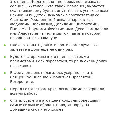
этот день. Желательно – вечером, после заката
солнца. Считалось, что такой младенец вырастет
счастливым, ему будет сопутствовать успех во всех
начинаниях. Детей называли в соответствии со
Святцами. Рожденные 5 января нарекались
Федулами, Василиями, Давидами, Нифонтами,
Павлами, Наумами, Феоктистами. Девочкам давали
имя Анастасия – в честь святой, память которой
праздновалась накануне.
Плохо отдавать долги, в противном случае вы
залезете в долг еще не один раз.
Будьте осторожны в этот день с острыми
предметами. Если порезаться, то рана очень долго
не заживет.
В Федулов день полагалось усердно читать
Священное Писание и молиться Пресвятой
Богородице.
Перед Рождеством Христовым в доме завершали
всякую работу.
Считалось, что в этот день колдуны совершают
самые сильные обряды, наводят порчу на
домашний скот и его хозяев.