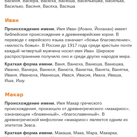
Васюня, Васюра, Васюха, Васюша, Васильюшка, Василька,
Василько, Васяня, Васяха, Васяша
Иван
Происхождение имени.
Имя Иван (Иоанн, Йоханан) имеет
библейское происхождение и древнееврейские корни. В
переводе с еврейского языка означает «божье благоволение»,
«милость божья». В России до 1917 года среди крестьян почти
каждый четвертый мужчина носил имя Иван. Широкое
распространение получило оно и среди других народов мира.
Краткая форма имени.
Ваня, Ванюха, Ванюша, Ванюшка,
Иванко, Ванюра, Ванюся, Ванюта, Ванютка, Ванята, Ванятка,
Иваня, Иванюха, Иванюша, Ивася, Ивасик, Иваха, Иваша,
Иша, Ишу.
Макар
Происхождение имени.
Имя Макар греческого
происхождения, произошло от древнегреческого «макариос»,
означающее «блаженный», «благославенный». В
древнегреческой мифологии «макариос» является одним из
эпитетов Зевса.
Краткая форма имени.
Макаша, Мака, Мара, Макарка,