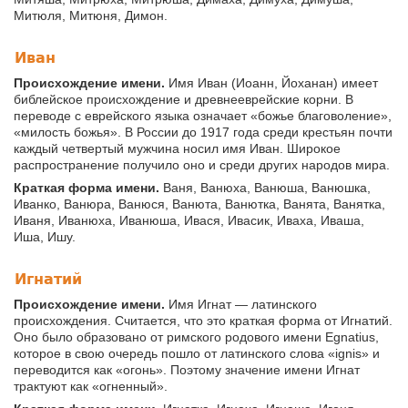
Митюля, Митюня, Димон.
Иван
Происхождение имени.
Имя Иван (Иоанн, Йоханан) имеет
библейское происхождение и древнееврейские корни. В
переводе с еврейского языка означает «божье благоволение»,
«милость божья». В России до 1917 года среди крестьян почти
каждый четвертый мужчина носил имя Иван. Широкое
распространение получило оно и среди других народов мира.
Краткая форма имени.
Ваня, Ванюха, Ванюша, Ванюшка,
Иванко, Ванюра, Ванюся, Ванюта, Ванютка, Ванята, Ванятка,
Иваня, Иванюха, Иванюша, Ивася, Ивасик, Иваха, Иваша,
Иша, Ишу.
Игнатий
Происхождение имени.
Имя Игнат — латинского
происхождения. Считается, что это краткая форма от Игнатий.
Оно было образовано от римского родового имени Egnatius,
которое в свою очередь пошло от латинского слова «ignis» и
переводится как «огонь». Поэтому значение имени Игнат
трактуют как «огненный».