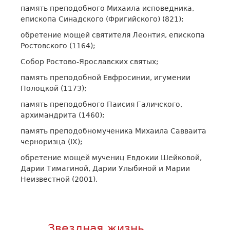
память преподобного Михаила исповедника,
епископа Синадского (Фригийского) (821);
обретение мощей святителя Леонтия, епископа
Ростовского (1164);
Собор Ростово-Ярославских святых;
память преподобной Евфросинии, игумении
Полоцкой (1173);
память преподобного Паисия Галичского,
архимандрита (1460);
память преподобномученика Михаила Савваита
черноризца (IX);
обретение мощей мучениц Евдокии Шейковой,
Дарии Тимагиной, Дарии Улыбиной и Марии
Неизвестной (2001).
Звездная жизнь