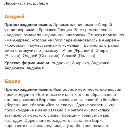
Лексейка, Лекса, Лекся
Андрей
Происхождение имени.
Происхождение имени Андрей
уходит корнями в Древнюю Грецию. В те времена слово
«андрос» означало «мужчина», «человек». От него произошло
имя Андреас, которое на Руси переименовалось в Андрея –
«храбрый», «мужественный», «смелый». Во многих странах
мира оно звучит по-разному – Анри (Франция), Эндрю
(Англия), Ондрей (Словакия), Анджей (Польша).
Краткая форма имени.
Андрейка, Андрюха, Андрюша,
Андрюшка, Андрюня.
Борис
Происхождение имени.
Имя Борис имеет несколько версий
происхождения. Некоторые считают, что оно образовано от
старославянского Борислав и означает «славный в борьбе»,
«борец» или «борющийся за славу». Другие уверены, что
происхождение имени связано с монголами, поскольку
возникло от тюркского слова «барыш» и трактуется как
«выгода». С древнего персидского языка имя Бариз
переводится как «наследник», а у арабов оно означает