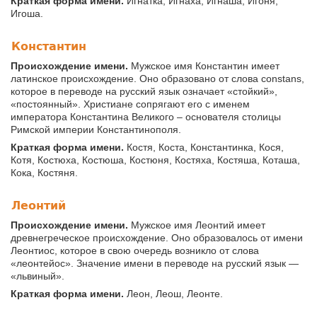
Краткая форма имени.
Игнатка, Игнаха, Игнаша, Игоня,
Игоша.
Константин
Происхождение имени.
Мужское имя Константин имеет
латинское происхождение. Оно образовано от слова constans,
которое в переводе на русский язык означает «стойкий»,
«постоянный». Христиане сопрягают его с именем
императора Константина Великого – основателя столицы
Римской империи Константинополя.
Краткая форма имени.
Костя, Коста, Константинка, Кося,
Котя, Костюха, Костюша, Костюня, Костяха, Костяша, Коташа,
Кока, Костяня.
Леонтий
Происхождение имени.
Мужское имя Леонтий имеет
древнегреческое происхождение. Оно образовалось от имени
Леонтиос, которое в свою очередь возникло от слова
«леонтейос». Значение имени в переводе на русский язык —
«львиный».
Краткая форма имени.
Леон, Леош, Леонте.