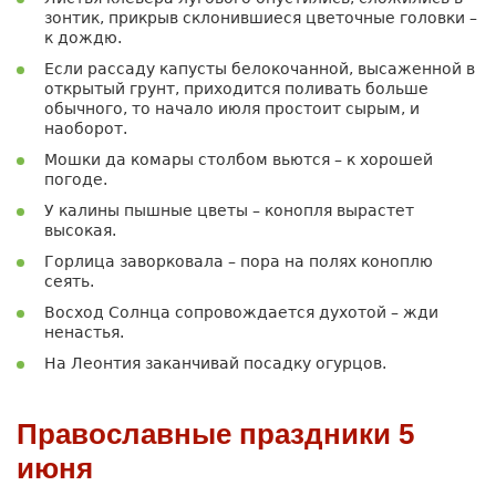
зонтик, прикрыв склонившиеся цветочные головки –
к дождю.
Если рассаду капусты белокочанной, высаженной в
открытый грунт, приходится поливать больше
обычного, то начало июля простоит сырым, и
наоборот.
Мошки да комары столбом вьются – к хорошей
погоде.
У калины пышные цветы – конопля вырастет
высокая.
Горлица заворковала – пора на полях коноплю
сеять.
Восход Солнца сопровождается духотой – жди
ненастья.
На Леонтия заканчивай посадку огурцов.
Православные праздники 5
июня