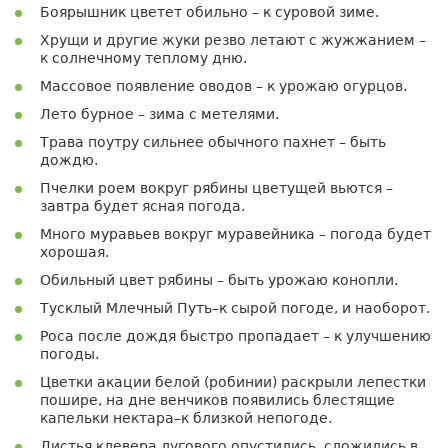
Боярышник цветет обильно – к суровой зиме.
Хрущи и другие жуки резво летают с жужжанием –
к солнечному теплому дню.
Массовое появление оводов – к урожаю огурцов.
Лето бурное – зима с метелями.
Трава поутру сильнее обычного пахнет – быть
дождю.
Пчелки роем вокруг рябины цветущей вьются –
завтра будет ясная погода.
Много муравьев вокруг муравейника – погода будет
хорошая.
Обильный цвет рябины – быть урожаю конопли.
Тусклый Млечный Путь–к сырой погоде, и наоборот.
Роса после дождя быстро пропадает – к улучшению
погоды.
Цветки акации белой (робинии) раскрыли лепестки
пошире, на дне венчиков появились блестящие
капельки нектара–к близкой непогоде.
Листья клевера лугового опустились, сложились в