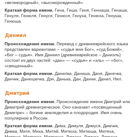
«великородный», «высокорожденный».
Краткая форма имени.
Гена, Геша, Геня, Геннаша, Генаша,
Генуля, Генюля, Генуся, Генюся, Генуха, Генюха, Генуша,
Генюша
Даниил
Происхождение имени.
Перевод с древнееврейского языка
представлен вариантами – «судья мне Бог», «суд Божий»,
«Бог – судья». Имя Даниил (древнееврейское – Даниэль)
состоит из двух частей: «дан» — «судья» и «эль» — «бог»,
«священный».
Краткая форма имени.
Данилка, Даниша, Даня, Данечка,
Данчик, Данюшечка, Дэн, Данька, Дан, Данни, Данил, Нил.
Дмитрий
Происхождение имени.
Происхождение имени Дмитрий или
Димитрий древнегреческое. Оно означает «посвященный
Деметре» – богине земледелия и плодородия. Имя очень
популярное в России.
Краткая форма имени.
Дима, Димуля, Димуся, Димчик,
Димка, Митя, Миха, Митяй, Митюха, Митюша, Митяха,
Митяша, Митрюха, Митрюша, Димаха, Димуха, Димуша,