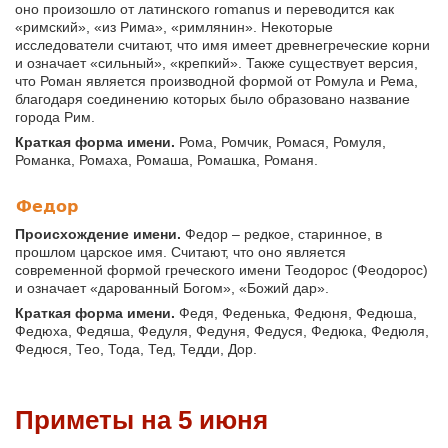
оно произошло от латинского romanus и переводится как
«римский», «из Рима», «римлянин». Некоторые
исследователи считают, что имя имеет древнегреческие корни
и означает «сильный», «крепкий». Также существует версия,
что Роман является производной формой от Ромула и Рема,
благодаря соединению которых было образовано название
города Рим.
Краткая форма имени.
Рома, Ромчик, Ромася, Ромуля,
Романка, Ромаха, Ромаша, Ромашка, Романя.
Федор
Происхождение имени.
Федор – редкое, старинное, в
прошлом царское имя. Считают, что оно является
современной формой греческого имени Теодорос (Феодорос)
и означает «дарованный Богом», «Божий дар».
Краткая форма имени.
Федя, Феденька, Федюня, Федюша,
Федюха, Федяша, Федуля, Федуня, Федуся, Федюка, Федюля,
Федюся, Тео, Тода, Тед, Тедди, Дор.
Приметы на 5 июня