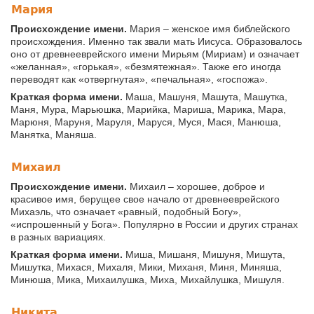
Мария
Происхождение имени.
Мария – женское имя библейского
происхождения. Именно так звали мать Иисуса. Образовалось
оно от древнееврейского имени Мирьям (Мириам) и означает
«желанная», «горькая», «безмятежная». Также его иногда
переводят как «отвергнутая», «печальная», «госпожа».
Краткая форма имени.
Маша, Машуня, Машута, Машутка,
Маня, Мура, Марьюшка, Марийка, Мариша, Марика, Мара,
Марюня, Маруня, Маруля, Маруся, Муся, Мася, Манюша,
Манятка, Маняша.
Михаил
Происхождение имени.
Михаил – хорошее, доброе и
красивое имя, берущее свое начало от древнееврейского
Михаэль, что означает «равный, подобный Богу»,
«испрошенный у Бога». Популярно в России и других странах
в разных вариациях.
Краткая форма имени.
Миша, Мишаня, Мишуня, Мишута,
Мишутка, Михася, Михаля, Мики, Миханя, Миня, Миняша,
Минюша, Мика, Михаилушка, Миха, Михайлушка, Мишуля.
Никита