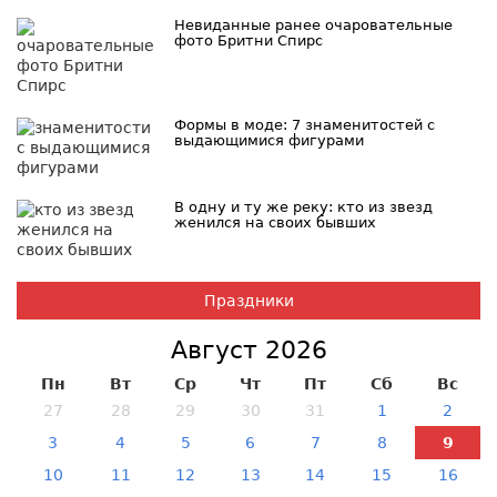
Невиданные ранее очаровательные
фото Бритни Спирс
Формы в моде: 7 знаменитостей с
выдающимися фигурами
В одну и ту же реку: кто из звезд
женился на своих бывших
Праздники
Август 2026
Пн
Вт
Ср
Чт
Пт
Сб
Вс
27
28
29
30
31
1
2
3
4
5
6
7
8
9
10
11
12
13
14
15
16