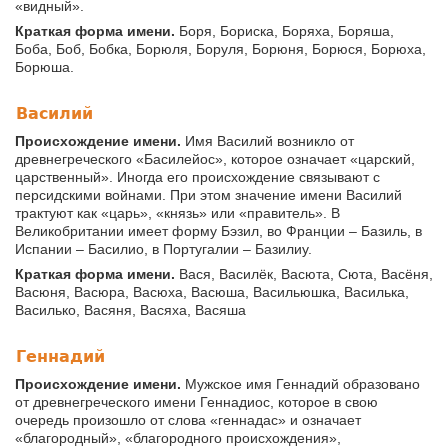
«видный».
Краткая форма имени.
Боря, Бориска, Боряха, Боряша,
Боба, Боб, Бобка, Борюля, Боруля, Борюня, Борюся, Борюха,
Борюша.
Василий
Происхождение имени.
Имя Василий возникло от
древнегреческого «Басилейос», которое означает «царский,
царственный». Иногда его происхождение связывают с
персидскими войнами. При этом значение имени Василий
трактуют как «царь», «князь» или «правитель». В
Великобритании имеет форму Бэзил, во Франции – Базиль, в
Испании – Басилио, в Португалии – Базилиу.
Краткая форма имени.
Вася, Василёк, Васюта, Сюта, Васёня,
Васюня, Васюра, Васюха, Васюша, Васильюшка, Василька,
Василько, Васяня, Васяха, Васяша
Геннадий
Происхождение имени.
Мужское имя Геннадий образовано
от древнегреческого имени Геннадиос, которое в свою
очередь произошло от слова «геннадас» и означает
«благородный», «благородного происхождения»,