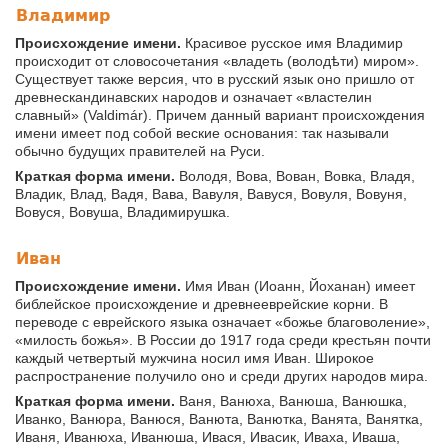
Владимир
Происхождение имени.
Красивое русское имя Владимир
происходит от словосочетания «владеть (володѣти) миром».
Существует также версия, что в русский язык оно пришло от
древнескандинавских народов и означает «властелин
славный» (Valdimár). Причем данный вариант происхождения
имени имеет под собой веские основания: так называли
обычно будущих правителей на Руси.
Краткая форма имени.
Володя, Вова, Вован, Вовка, Владя,
Владик, Влад, Вадя, Вава, Вавуля, Вавуся, Вовуля, Вовуня,
Вовуся, Вовуша, Владимирушка.
Иван
Происхождение имени.
Имя Иван (Иоанн, Йоханан) имеет
библейское происхождение и древнееврейские корни. В
переводе с еврейского языка означает «божье благоволение»,
«милость божья». В России до 1917 года среди крестьян почти
каждый четвертый мужчина носил имя Иван. Широкое
распространение получило оно и среди других народов мира.
Краткая форма имени.
Ваня, Ванюха, Ванюша, Ванюшка,
Иванко, Ванюра, Ванюся, Ванюта, Ванютка, Ванята, Ванятка,
Иваня, Иванюха, Иванюша, Ивася, Ивасик, Иваха, Иваша,