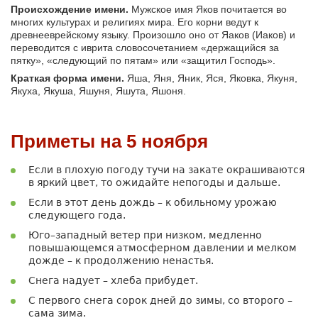
Происхождение имени.
Мужское имя Яков почитается во
многих культурах и религиях мира. Его корни ведут к
древнееврейскому языку. Произошло оно от Яаков (Иаков) и
переводится с иврита словосочетанием «держащийся за
пятку», «следующий по пятам» или «защитил Господь».
Краткая форма имени.
Яша, Яня, Яник, Яся, Яковка, Якуня,
Якуха, Якуша, Яшуня, Яшута, Яшоня.
Приметы на 5 ноября
Если в плохую погоду тучи на закате окрашиваются
в яркий цвет, то ожидайте непогоды и дальше.
Если в этот день дождь – к обильному урожаю
следующего года.
Юго–западный ветер при низком, медленно
повышающемся атмосферном давлении и мелком
дожде – к продолжению ненастья.
Снега надует – хлеба прибудет.
С первого снега сорок дней до зимы, со второго –
сама зима.