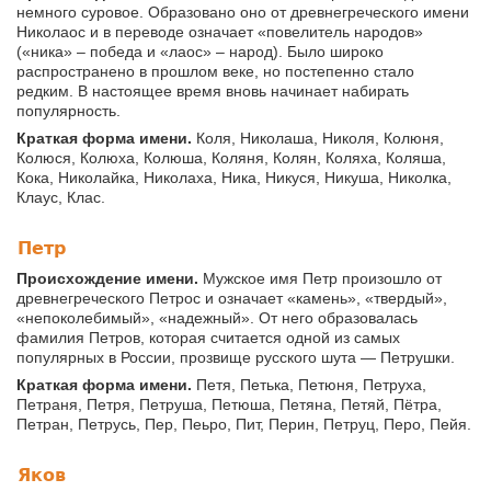
немного суровое. Образовано оно от древнегреческого имени
Николаос и в переводе означает «повелитель народов»
(«ника» – победа и «лаос» – народ). Было широко
распространено в прошлом веке, но постепенно стало
редким. В настоящее время вновь начинает набирать
популярность.
Краткая форма имени.
Коля, Николаша, Николя, Колюня,
Колюся, Колюха, Колюша, Коляня, Колян, Коляха, Коляша,
Кока, Николайка, Николаха, Ника, Никуся, Никуша, Николка,
Клаус, Клас.
Петр
Происхождение имени.
Мужское имя Петр произошло от
древнегреческого Петрос и означает «камень», «твердый»,
«непоколебимый», «надежный». От него образовалась
фамилия Петров, которая считается одной из самых
популярных в России, прозвище русского шута — Петрушки.
Краткая форма имени.
Петя, Петька, Петюня, Петруха,
Петраня, Петря, Петруша, Петюша, Петяна, Петяй, Пётра,
Петран, Петрусь, Пер, Пеьро, Пит, Перин, Петруц, Перо, Пейя.
Яков