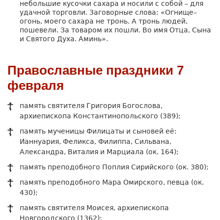
небольшие кусочки сахара и носили с собой – для
удачной торговли. Заговорные слова: «Огнище–
огонь, моего сахара не тронь. А тронь людей,
пошевели. За товаром их пошли. Во имя Отца, Сына
и Святого Духа. Аминь».
Православные праздники 7
февраля
память святителя Григория Богослова,
архиепископа Константинопольского (389);
память мученицы Филицаты и сыновей её:
Ианнуария, Феликса, Филиппа, Сильвана,
Александра, Виталия и Марциала (ок. 164);
память преподобного Поплия Сирийского (ок. 380);
память преподобного Мара Омирского, певца (ок.
430);
память святителя Моисея, архиепископа
Новгородского (1362);