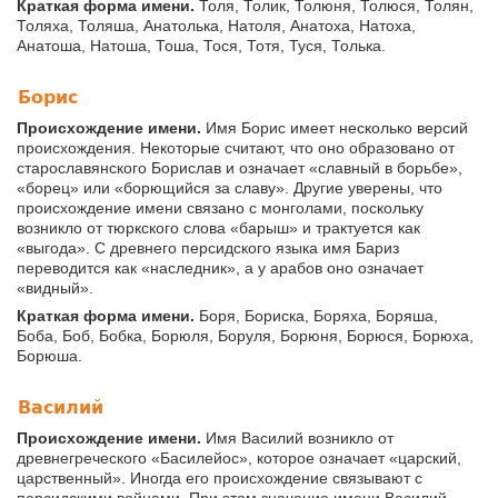
Краткая форма имени.
Толя, Толик, Толюня, Толюся, Толян,
Толяха, Толяша, Анатолька, Натоля, Анатоха, Натоха,
Анатоша, Натоша, Тоша, Тося, Тотя, Туся, Толька.
Борис
Происхождение имени.
Имя Борис имеет несколько версий
происхождения. Некоторые считают, что оно образовано от
старославянского Борислав и означает «славный в борьбе»,
«борец» или «борющийся за славу». Другие уверены, что
происхождение имени связано с монголами, поскольку
возникло от тюркского слова «барыш» и трактуется как
«выгода». С древнего персидского языка имя Бариз
переводится как «наследник», а у арабов оно означает
«видный».
Краткая форма имени.
Боря, Бориска, Боряха, Боряша,
Боба, Боб, Бобка, Борюля, Боруля, Борюня, Борюся, Борюха,
Борюша.
Василий
Происхождение имени.
Имя Василий возникло от
древнегреческого «Басилейос», которое означает «царский,
царственный». Иногда его происхождение связывают с
персидскими войнами. При этом значение имени Василий