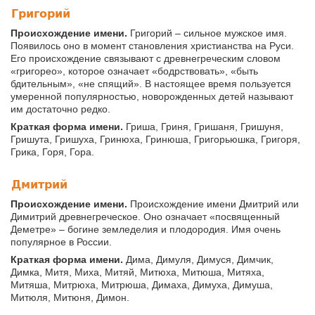
Григорий
Происхождение имени.
Григорий – сильное мужское имя.
Появилось оно в момент становления христианства на Руси.
Его происхождение связывают с древнегреческим словом
«григорео», которое означает «бодрствовать», «быть
бдительным», «не спящий». В настоящее время пользуется
умеренной популярностью, новорожденных детей называют
им достаточно редко.
Краткая форма имени.
Гриша, Гриня, Гришаня, Гришуня,
Гришута, Гришуха, Гринюха, Гринюша, Григорьюшка, Григоря,
Грика, Горя, Гора.
Дмитрий
Происхождение имени.
Происхождение имени Дмитрий или
Димитрий древнегреческое. Оно означает «посвященный
Деметре» – богине земледелия и плодородия. Имя очень
популярное в России.
Краткая форма имени.
Дима, Димуля, Димуся, Димчик,
Димка, Митя, Миха, Митяй, Митюха, Митюша, Митяха,
Митяша, Митрюха, Митрюша, Димаха, Димуха, Димуша,
Митюля, Митюня, Димон.