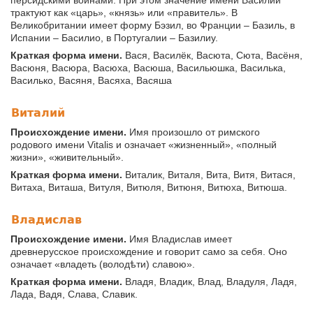
трактуют как «царь», «князь» или «правитель». В
Великобритании имеет форму Бэзил, во Франции – Базиль, в
Испании – Басилио, в Португалии – Базилиу.
Краткая форма имени.
Вася, Василёк, Васюта, Сюта, Васёня,
Васюня, Васюра, Васюха, Васюша, Васильюшка, Василька,
Василько, Васяня, Васяха, Васяша
Виталий
Происхождение имени.
Имя произошло от римского
родового имени Vitalis и означает «жизненный», «полный
жизни», «живительный».
Краткая форма имени.
Виталик, Виталя, Вита, Витя, Витася,
Витаха, Виташа, Витуля, Витюля, Витюня, Витюха, Витюша.
Владислав
Происхождение имени.
Имя Владислав имеет
древнерусское происхождение и говорит само за себя. Оно
означает «владеть (володѣти) славою».
Краткая форма имени.
Владя, Владик, Влад, Владуля, Ладя,
Лада, Вадя, Слава, Славик.