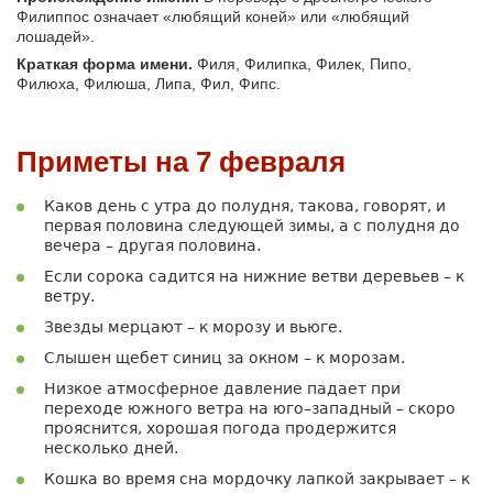
Филиппос означает «любящий коней» или «любящий
лошадей».
Краткая форма имени.
Филя, Филипка, Филек, Пипо,
Филюха, Филюша, Липа, Фил, Фипс.
Приметы на 7 февраля
Каков день с утра до полудня, такова, говорят, и
первая половина следующей зимы, а с полудня до
вечера – другая половина.
Если сорока садится на нижние ветви деревьев – к
ветру.
Звезды мерцают – к морозу и вьюге.
Слышен щебет синиц за окном – к морозам.
Низкое атмосферное давление падает при
переходе южного ветра на юго–западный – скоро
прояснится, хорошая погода продержится
несколько дней.
Кошка во время сна мордочку лапкой закрывает – к