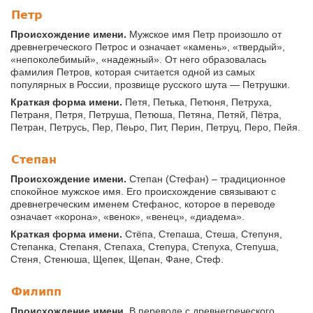
Петр
Происхождение имени.
Мужское имя Петр произошло от
древнегреческого Петрос и означает «камень», «твердый»,
«непоколебимый», «надежный». От него образовалась
фамилия Петров, которая считается одной из самых
популярных в России, прозвище русского шута — Петрушки.
Краткая форма имени.
Петя, Петька, Петюня, Петруха,
Петраня, Петря, Петруша, Петюша, Петяна, Петяй, Пётра,
Петран, Петрусь, Пер, Пеьро, Пит, Перин, Петруц, Перо, Пейя.
Степан
Происхождение имени.
Степан (Стефан) – традиционное
спокойное мужское имя. Его происхождение связывают с
древнегреческим именем Стефанос, которое в переводе
означает «корона», «венок», «венец», «диадема».
Краткая форма имени.
Стёпа, Степаша, Стеша, Степуня,
Степанка, Степаня, Степаха, Степура, Степуха, Степуша,
Стеня, Стенюша, Щепек, Щепан, Фане, Стеф.
Филипп
Происхождение имени.
В переводе с древнегреческого