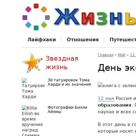
Лайфхаки
Отношения
Путешес
Главная
»
Май
»
12
Звездная
День эк
жизнь
30 татуировок Тома
Харди и их значения
12 мая
Россия 
образования
.
Фотографии Билли
науках и всех 
Айлиш
В этот день в 
которые носят 