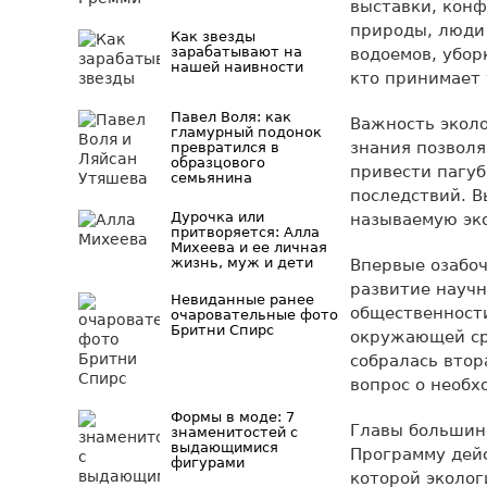
выставки, конф
природы, люди 
Как звезды
зарабатывают на
водоемов, убор
нашей наивности
кто принимает
Павел Воля: как
Важность эколо
гламурный подонок
знания позволя
превратился в
образцового
привести пагуб
семьянина
последствий. В
Дурочка или
называемую эк
притворяется: Алла
Михеева и ее личная
жизнь, муж и дети
Впервые озабоч
развитие научн
Невиданные ранее
общественност
очаровательные фото
Бритни Спирс
окружающей сре
собралась втор
вопрос о необх
Формы в моде: 7
Главы большинс
знаменитостей с
выдающимися
Программу дейс
фигурами
которой эколог