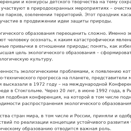
еренции и конкурсы детского творчества на тему сохр
участвуют в природоохранных мероприятиях – очистке
ке парков, озеленении территорий. Этот праздник каса
 участие в продвижении идеи защиты природы.
гического образования переоценить сложно. Именно э
ют человеку осознать, к каким катастрофически явлен
ные привычки в отношении природы; понять, как изб
ысшая цель экологического образования – сформироват
ологическую культуру.
енность экологическими проблемами, к появлению ко
о-технического прогресса на планете, представители 
и высказали в 1972 году – на международной Конфере
де в Стокгольме. Через 20 лет, в июне 1992 года, в 
ая подобная конференция, на которой в том числе под
одимости распространения экологического образования
тва стран мира, в том числе и России, приняли и одо
твий по реализации концепции устойчивого развития 
ическому образованию отводится важная роль.