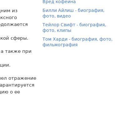
Вред кофеина
дним из
Билли Айлиш - биография,
фото, видео
ексного
родолжается
Тейлор Свифт - биография,
фото, клипы
кой сферы.
Том Харди - биография, фото,
фильмография
 а также при
ции.
шел отражение
гарантируется
ию о ее