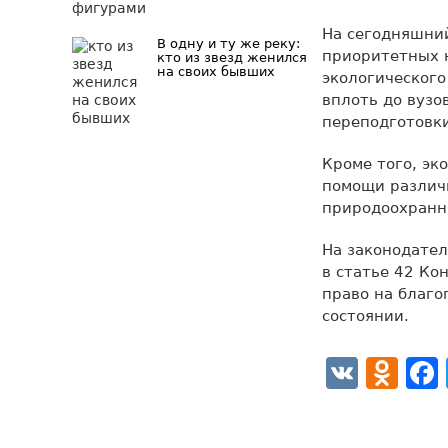
На сегодняшний
В одну и ту же реку:
приоритетных н
кто из звезд женился
на своих бывших
экологического
вплоть до вузо
переподготовк
Кроме того, эк
помощи различн
природоохранн
На законодател
в статье 42 Ко
право на благ
состоянии.
VK
Od