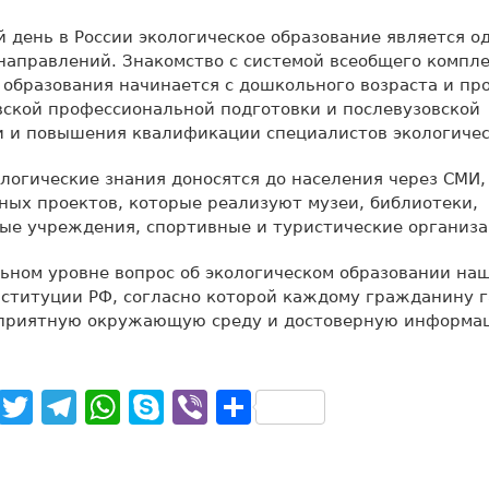
 день в России экологическое образование является о
аправлений. Знакомство с системой всеобщего компл
 образования начинается с дошкольного возраста и п
вской профессиональной подготовки и послевузовской
и и повышения квалификации специалистов экологичес
ологические знания доносятся до населения через СМИ,
ых проектов, которые реализуют музеи, библиотеки,
ые учреждения, спортивные и туристические организа
ьном уровне вопрос об экологическом образовании на
нституции РФ, согласно которой каждому гражданину 
оприятную окружающую среду и достоверную информац
noklassniki
Facebook
Twitter
Telegram
WhatsApp
Skype
Viber
Отправить