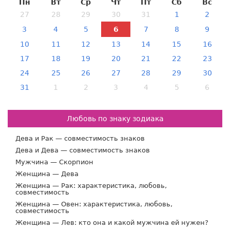
Пн
Вт
Ср
Чт
Пт
Сб
Вс
27
28
29
30
31
1
2
3
4
5
6
7
8
9
10
11
12
13
14
15
16
17
18
19
20
21
22
23
24
25
26
27
28
29
30
31
1
2
3
4
5
6
Любовь по знаку зодиака
Дева и Рак — совместимость знаков
Дева и Дева — совместимость знаков
Мужчина — Скорпион
Женщина — Дева
Женщина — Рак: характеристика, любовь,
совместимость
Женщина — Овен: характеристика, любовь,
совместимость
Женщина — Лев: кто она и какой мужчина ей нужен?