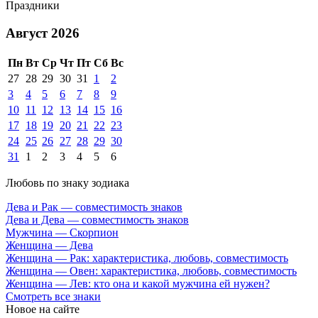
Праздники
Август 2026
Пн
Вт
Ср
Чт
Пт
Сб
Вс
27
28
29
30
31
1
2
3
4
5
6
7
8
9
10
11
12
13
14
15
16
17
18
19
20
21
22
23
24
25
26
27
28
29
30
31
1
2
3
4
5
6
Любовь по знаку зодиака
Дева и Рак — совместимость знаков
Дева и Дева — совместимость знаков
Мужчина — Скорпион
Женщина — Дева
Женщина — Рак: характеристика, любовь, совместимость
Женщина — Овен: характеристика, любовь, совместимость
Женщина — Лев: кто она и какой мужчина ей нужен?
Смотреть все знаки
Новое на сайте