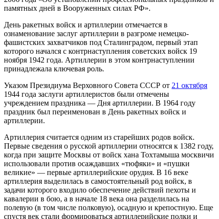
памятных дней в Вооруженных силах РФ».
День ракетных войск и артиллерии отмечается в
ознаменование заслуг артиллерии в разгроме немецко-
фашистских захватчиков под Сталинградом, первый этап
которого начался с контрнаступления советских войск 19
ноября 1942 года. Артиллерии в этом контрнаступлении
принадлежала ключевая роль.
Указом Президиума Верховного Совета СССР от
21 октября
1944 года заслуги артиллеристов были отмечены
учреждением праздника — Дня артиллерии. В 1964 году
праздник был переименован в День ракетных войск и
артиллерии.
Артиллерия считается одним из старейших родов войск.
Первые сведения о русской артиллерии относятся к 1382 году,
когда при защите Москвы от войск хана Тохтамыша москвичи
использовали против осаждавших «тюфяки» и «пушки
великие» — первые артиллерийские орудия. В 16 веке
артиллерия выделилась в самостоятельный род войск, в
задачи которого входило обеспечение действий пехоты и
кавалерии в бою, а в начале 18 века она разделилась на
полевую (в том числе полковую), осадную и крепостную. Еще
спустя век стали формироваться артиллерийские полки и