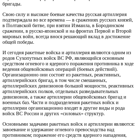
бригады.
Свою силу и высокие боевые качества русская артиллерия
подтверждала во все времена — в сражениях русских князей,
в Полтавской битве, при взятии Измаила, в Бородинском
сражении, в русско-японской и на фронтах Первой и Второй
мировых войн, всегда внося решающий вклад в достижение
общей победы.
И сегодня ракетные войска и артиллерия являются одним из
родов Сухопутных войск ВС РФ, являющийся основным
средством огневого и ядерного поражения противника в ходе
ведения общевойсковых операций (боевых действий).
Организационно они состоят из ракетных, реактивных,
артиллерийских бригад, в том числе смешанных,
артиллерийских дивизионов большой мощности, реактивных
артиллерийских полков, отдельных разведывательных
дивизионов, а также артиллерии общевойсковых бригад и
военных баз. Части и подразделения ракетных войск и
артиллерии организационно входят в другие виды и рода
войск ВС России и других «силовых» структур.
Основными задачами ракетных войск и артиллерии являются:
завоевание и удержание огневого превосходства над
противником; поражение его средств ядерного нападения,