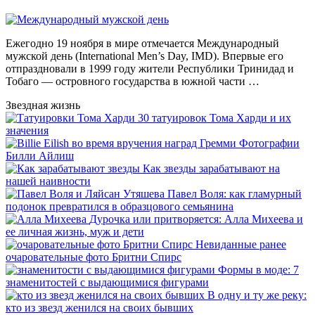
Ежегодно 19 ноября в мире отмечается Международный
мужской день (International Men’s Day, IMD). Впервые его
отпраздновали в 1999 году жители Республики Тринидад и
Тобаго — островного государства в южной части …
Звездная жизнь
30 татуировок Тома Харди и их
значения
Фотографии
Билли Айлиш
Как звезды зарабатывают на
нашей наивности
Павел Воля: как гламурный
подонок превратился в образцового семьянина
Дурочка или притворяется: Алла Михеева и
ее личная жизнь, муж и дети
Невиданные ранее
очаровательные фото Бритни Спирс
Формы в моде: 7
знаменитостей с выдающимися фигурами
В одну и ту же реку:
кто из звезд женился на своих бывших