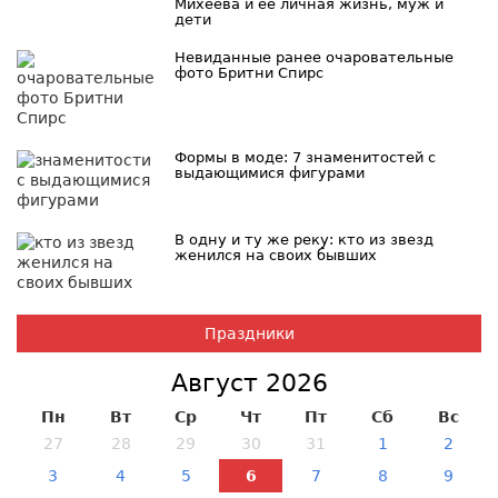
Михеева и ее личная жизнь, муж и
дети
Невиданные ранее очаровательные
фото Бритни Спирс
Формы в моде: 7 знаменитостей с
выдающимися фигурами
В одну и ту же реку: кто из звезд
женился на своих бывших
Праздники
Август 2026
Пн
Вт
Ср
Чт
Пт
Сб
Вс
27
28
29
30
31
1
2
3
4
5
6
7
8
9