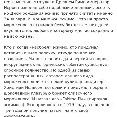
(есть мнение, что уже в Древнем Риме император
Нерон позволял себе подобный холодный десерт),
но Днем рождения эскимо принято считать именно
24 января. И, конечно же, эскимо – это не просто
мороженое, это символ беззаботных летних дней,
вкус детства, любовь к которому многие сохранили
на всю жизнь.
Кто и когда «изобрел» эскимо, кто придумал
вставить в него палочку, откуда пошло его
название… Мало кто знает, да и версий и споров
вокруг данных исторических событий существует
огромное количество. По одной из самых
распространенных, автором данного вида
мороженого является некий кулинар-кондитер
Христиан Нельсон, который и придумал покрыть
шоколадной глазурью брикет сливочного
мороженого. И назвал его «Eskimo Pie» (пирожок
эскимоса). Это произошло в 1919 году, а еще через
три года он получил патент на это своё
«изобретение».