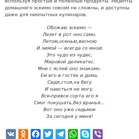
используя простые и полезные продукты. Рецепты
домашнего эскимо совсем не сложны, и доступны
даже для неопытных кулинаров.
Обожаю эскимо —
Лезет в рот оно само.
Летом,осенью,весною
И зимой — всегда со мною
Это чудо из чудес,
Мировой деликатес.
Мне с яслей оно знакомо.
Ем его в гостях и дома,
Сидя,стоя,на бегу
И наесться не могу.
Все-привсе сорта его я
Смог покушать,без вранья…
Вот оно уже седьмое
За сегодня у меня!
VK
Odnoklassniki
Facebook
Twitter
Telegram
WhatsApp
Skype
Viber