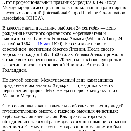
Этот профессиональный праздник учредила в 1995 году
Международная ассоциация по рационализации транспортно-
грузовых операций (International Cargo Handling Co-ordination
Association, ICHCA).
В качестве даты праздника выбрали 24 сентября — день
рождения известного британского мореплавателя и
навигатора 16–17 веков Уильяма Адамса (William Adams, 24
сентября 1564 —
16 мая
1620). Его считают первым
европейцем, достигшим берегов Японии. После своего
морского похода в 1597-1600 годах Уильям Адамс прожил в
Стране восходящего солнца 20 лет, сыграв большую роль в
развитии торговых отношений Японии с Англией и
Голландией.
По другой версии, Международный день караванщика
приурочен к окончанию Хиджры — праздника в честь
переселения пророка Мухаммеда и первых мусульман из
Мекки в Медину.
Само слово «караван» изначально обозначало группу людей,
путешествующих вместе, а также их вьючных животных:
верблюдов, лошадей, ослов. Как правило, торговцы
объединялись таким образом для взаимной помощи в опасной
местности. Самым известным караванным маршрутом был