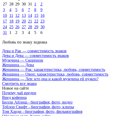
27
28
29
30
31
1
2
3
4
5
6
7
8
9
10
11
12
13
14
15
16
17
18
19
20
21
22
23
24
25
26
27
28
29
30
31
1
2
3
4
5
6
Любовь по знаку зодиака
Дева и Рак — совместимость знаков
Дева и Дева — совместимость знаков
Мужчина — Скорпион
Женщина — Дева
Женщина — Рак: характеристика, любовь, совместимость
Женщина — Овен: характеристика, любовь, совместимость
Женщина — Лев: кто она и какой мужчина ей нужен?
Смотреть все знаки
Новое на сайте
Почему чай вреден
Вред кофеина
Билли Айлиш - биография, фото, видео
Тейлор Свифт - биография, фото, клипы
Том Харди - биография, фото, фильмография