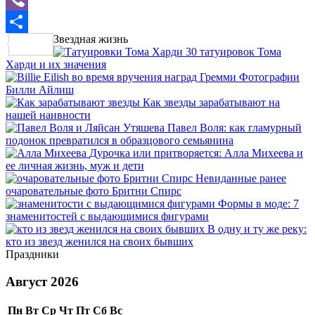
Viber
Звездная жизнь
Отправить
30 татуировок Тома
Харди и их значения
Фотографии
Билли Айлиш
Как звезды зарабатывают на
нашей наивности
Павел Воля: как гламурный
подонок превратился в образцового семьянина
Дурочка или притворяется: Алла Михеева и
ее личная жизнь, муж и дети
Невиданные ранее
очаровательные фото Бритни Спирс
Формы в моде: 7
знаменитостей с выдающимися фигурами
В одну и ту же реку:
кто из звезд женился на своих бывших
Праздники
Август 2026
Пн
Вт
Ср
Чт
Пт
Сб
Вс