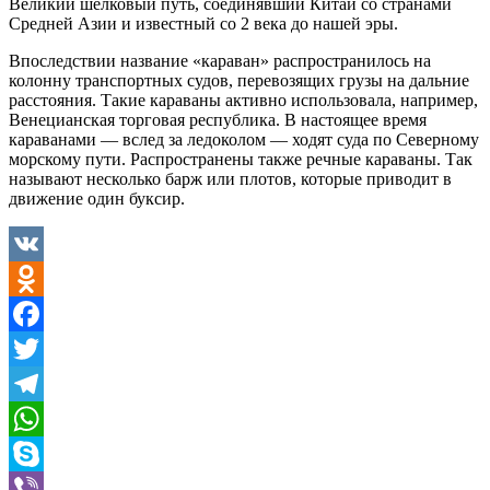
Великий шелковый путь, соединявший Китай со странами
Средней Азии и известный со 2 века до нашей эры.
Впоследствии название «караван» распространилось на
колонну транспортных судов, перевозящих грузы на дальние
расстояния. Такие караваны активно использовала, например,
Венецианская торговая республика. В настоящее время
караванами — вслед за ледоколом — ходят суда по Северному
морскому пути. Распространены также речные караваны. Так
называют несколько барж или плотов, которые приводит в
движение один буксир.
VK
Odnoklassniki
Facebook
Twitter
Telegram
WhatsApp
Skype