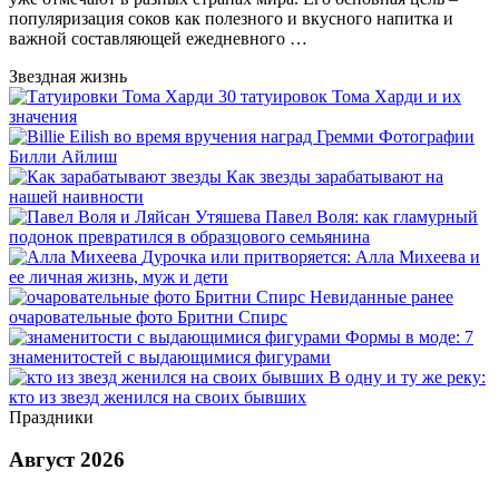
популяризация соков как полезного и вкусного напитка и
важной составляющей ежедневного …
Звездная жизнь
30 татуировок Тома Харди и их
значения
Фотографии
Билли Айлиш
Как звезды зарабатывают на
нашей наивности
Павел Воля: как гламурный
подонок превратился в образцового семьянина
Дурочка или притворяется: Алла Михеева и
ее личная жизнь, муж и дети
Невиданные ранее
очаровательные фото Бритни Спирс
Формы в моде: 7
знаменитостей с выдающимися фигурами
В одну и ту же реку:
кто из звезд женился на своих бывших
Праздники
Август 2026