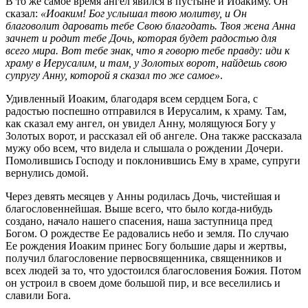
В то же самое время ангел явился в пустыне и Иоакиму. Он
сказал:
«Иоаким! Бог услышал твою молитву, и Он
благоволит даровать тебе Свою благодать. Твоя жена Анна
зачнет и родит тебе Дочь, которая будет радостью для
всего мира. Вот тебе знак, что я говорю тебе правду: иди к
храму в Иерусалим, и там, у Золотых ворот, найдешь свою
супругу Анну, которой я сказал то же самое»
.
Удивленный Иоаким, благодаря всем сердцем Бога, с
радостью поспешно отправился в Иерусалим, к храму. Там,
как сказал ему ангел, он увидел Анну, молящуюся Богу у
Золотых ворот, и рассказал ей об ангеле. Она также рассказала
мужу обо всем, что видела и слышала о рождении Дочери.
Помолившись Господу и поклонившись Ему в храме, супруги
вернулись домой.
Через девять месяцев у Анны родилась Дочь, чистейшая и
благословеннейшая. Выше всего, что было когда-нибудь
создано, начало нашего спасения, наша заступница пред
Богом. О рождестве Ее радовались небо и земля. По случаю
Ее рождения Иоаким принес Богу большие дары и жертвы,
получил благословение первосвященника, священников и
всех людей за то, что удостоился благословения Божия. Потом
он устроил в своем доме большой пир, и все веселились и
славили Бога.