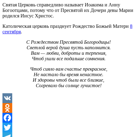
Святая Церковь справедливо называет Иоакима и Анну
Богоотцами, потому что от Пресвятой их Дочери девы Марии
родился Иисус Христос.
Католическая церковь празднует Рождество Божьей Матери
8
сентября
.
С Рождеством Пресвятой Богородицы!
Светлой верой душа пусть наполнится.
Вам — любви, доброты и терпения,
Чтоб ушли все подальше сомнения.
Чтоб сияло вам счастье прекрасное,
Не настало бы время ненастное.
И здоровы чтоб были все близкие,
Согревало бы солнце лучистое!
VK
Odnoklassniki
Facebook