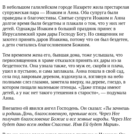
В небольшом галилейском городе Назарете жила престарелая
супружеская пара — Иоаким и Анна. Оба супруга были
праведны и благочестивы. Святые супруги Иоаким и Анна
долгое время были бездетны и плакали о том, что у них нет
детей. Однажды Иоаким в большой праздник принес в
Иерусалимский храм дары Господу Богу. Но священник не
захотел принять даров Иоакима, потому что он был бездетен,
а дети считались благословением Божиим.
Тем временем жена его, бывшая дома, тоже услышала, что
первосвященник в храме отказался принять их дары из-за
бездетности. Она узнала также, что муж ее, скорбя и плача,
ушел в пустыню, и сама заплакала. Анна пошла в свой сад,
села под лавровым деревом, вздохнула и, взглянув на небо
полными слез глазами, заметила вверху, на дереве, гнездо, в
котором пищали маленькие птенцы. «Даже птицы имеют
детей, а у нас нет такого утешения в старости», — подумала
Анна.
Внезапно ей явился ангел Господень. Он сказал:
«Ты зачнешь
и родишь Дочь, благословенную, превыше всех. Через Нее
получат благословение Божие и все земные народы. Через Нее
будет дано всем людям Спасение. Имя Ей будет Мария»
.