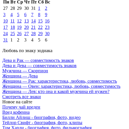
Пн
Вт
Ср
Чт
Пт
Сб
Вс
27
28
29
30
31
1
2
3
4
5
6
7
8
9
10
11
12
13
14
15
16
17
18
19
20
21
22
23
24
25
26
27
28
29
30
31
1
2
3
4
5
6
Любовь по знаку зодиака
Дева и Рак — совместимость знаков
Дева и Дева — совместимость знаков
Мужчина — Скорпион
Женщина — Дева
Женщина — Рак: характеристика, любовь, совместимость
Женщина — Овен: характеристика, любовь, совместимость
Женщина — Лев: кто она и какой мужчина ей нужен?
Смотреть все знаки
Новое на сайте
Почему чай вреден
Вред кофеина
Билли Айлиш - биография, фото, видео
Тейлор Свифт - биография, фото, клипы
Том Харди - биография, фото, фильмография