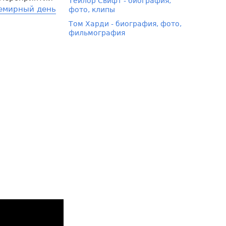
Тейлор Свифт - биография,
емирный день
фото, клипы
Том Харди - биография, фото,
фильмография