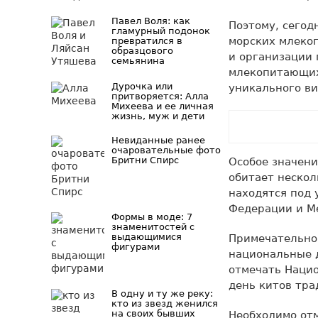
Павел Воля: как
Поэтому, сегод
гламурный подонок
морских млеко
превратился в
образцового
и организации 
семьянина
млекопитающих.
Дурочка или
уникального ви
притворяется: Алла
Михеева и ее личная
жизнь, муж и дети
Невиданные ранее
очаровательные фото
Бритни Спирс
Особое значени
обитает нескол
находятся под 
Федерации и М
Формы в моде: 7
знаменитостей с
выдающимися
Примечательно,
фигурами
национальные д
отмечать Наци
день китов тр
В одну и ту же реку:
кто из звезд женился
на своих бывших
Необходимо отм