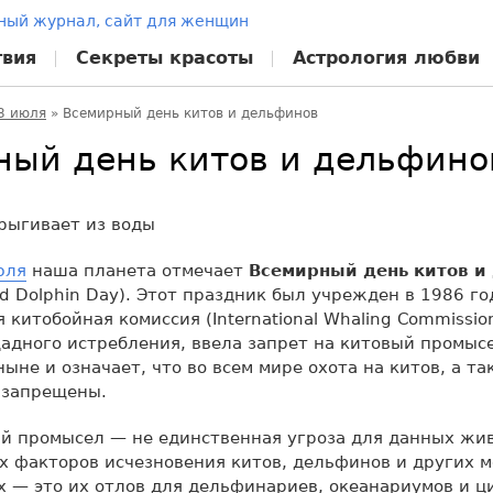
твия
Секреты красоты
Астрология любви
3 июля
»
Всемирный день китов и дельфинов
ный день китов и дельфино
юля
наша планета отмечает
Всемирный день китов и
nd Dolphin Day). Этот праздник был учрежден в 1986 го
китобойная комиссия (International Whaling Commission
адного истребления, ввела запрет на китовый промыс
ныне и означает, что во всем мире охота на китов, а т
 запрещены.
ый промысел — не единственная угроза для данных жи
х факторов исчезновения китов, дельфинов и других 
— это их отлов для дельфинариев, океанариумов и ц