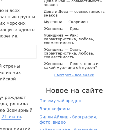
Дева и Рак — совместимость
знаков
о и всех
Дева и Дева — совместимость
знаков
хранные группы
Мужчина — Скорпион
их морских
Женщина — Дева
 защите одного
Женщина — Рак:
новение.
характеристика, любовь,
совместимость
Женщина — Овен:
характеристика, любовь,
совместимость
Женщина — Лев: кто она и
й страны
какой мужчина ей нужен?
ие из них
Смотреть все знаки
сийской
Новое на сайте
ы учреждают
Почему чай вреден
года, решила
Вред кофеина
ике Всемирный
—
21 июня
.
Билли Айлиш - биография,
фото, видео
 мероприятий