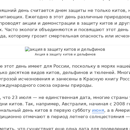
няшний день считается днем защиты не только китов, н
питающих. Ежегодно в этот день различные природоо
проводят акции и демонстрации в защиту китов и друг
 Часто экологи объединяются и посвящают этот день
да, которому грозит смертельная опасность или исчез
Акция в защиту китов и дельфинов
е этот день имеет для России, поскольку в морях наше
ько десятков видов китов, дельфинов и тюленей. Мног
угрозой исчезновения и занесены в Красную книгу Рос
еждународного союза охраны природы.
 что 23 июля — не единственная дата, многие стран
ни китов. Так, например, Австралия, начиная с 2008 
ональный день китов в первую субботу
июня
, а в Амер
адиционно отмечают в период летнего солнцестояния 
етить, что существует еще одна дата для проведения