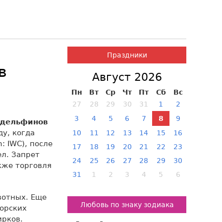
Праздники
в
Август 2026
Пн
Вт
Ср
Чт
Пт
Сб
Вс
27
28
29
30
31
1
2
3
4
5
6
7
8
9
 дельфинов
ду, когда
10
11
12
13
14
15
16
: IWC), после
17
18
19
20
21
22
23
ел. Запрет
24
25
26
27
28
29
30
акже торговля
31
1
2
3
4
5
6
вотных. Еще
Любовь по знаку зодиака
морских
ирков.