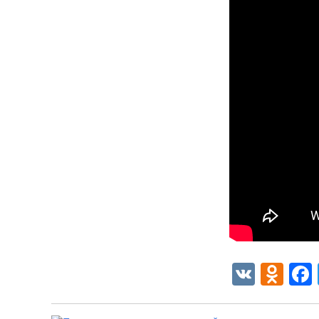
VK
Od