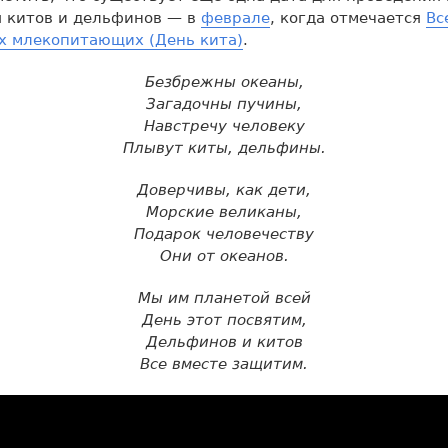
я китов и дельфинов — в
феврале
, когда отмечается
Вс
х млекопитающих (День кита)
.
Безбрежны океаны,
Загадочны пучины,
Навстречу человеку
Плывут киты, дельфины.
Доверчивы, как дети,
Морские великаны,
Подарок человечеству
Они от океанов.
Мы им планетой всей
День этот посвятим,
Дельфинов и китов
Все вместе защитим.