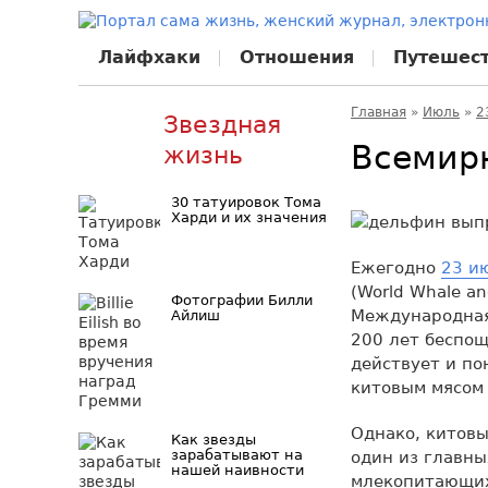
Лайфхаки
Отношения
Путешес
Главная
»
Июль
»
2
Звездная
Всемир
жизнь
30 татуировок Тома
Харди и их значения
Ежегодно
23 и
(World Whale a
Фотографии Билли
Международная 
Айлиш
200 лет беспощ
действует и по
китовым мясом
Однако, китов
Как звезды
зарабатывают на
один из главны
нашей наивности
млекопитающих 