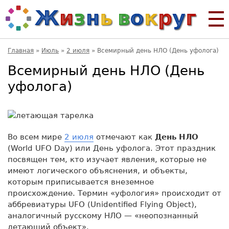
Главная
»
Июль
»
2 июля
»
Всемирный день НЛО (День уфолога)
Всемирный день НЛО (День
уфолога)
Во всем мире
2 июля
отмечают как
День НЛО
(World UFO Day) или День уфолога. Этот праздник
посвящен тем, кто изучает явления, которые не
имеют логического объяснения, и объекты,
которым приписывается внеземное
происхождение. Термин «уфология» происходит от
аббревиатуры UFO (Unidentified Flying Object),
аналогичный русскому НЛО — «неопознанный
летающий объект».