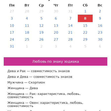
Пн
Вт
Ср
Чт
Пт
Сб
Вс
27
28
29
30
31
1
2
3
4
5
6
7
8
9
10
11
12
13
14
15
16
17
18
19
20
21
22
23
24
25
26
27
28
29
30
31
1
2
3
4
5
6
Любовь по знаку зодиака
Дева и Рак — совместимость знаков
Дева и Дева — совместимость знаков
Мужчина — Скорпион
Женщина — Дева
Женщина — Рак: характеристика, любовь,
совместимость
Женщина — Овен: характеристика, любовь,
совместимость