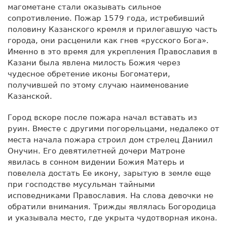
магометане стали оказывать сильное
сопротивление. Пожар 1579 года, истребивший
половину Казанского кремля и прилегавшую часть
города, они расценили как гнев «русского Бога».
Именно в это время для укрепления Православия в
Казани была явлена милость Божия через
чудесное обретение иконы Богоматери,
получившей по этому случаю наименование
Казанской.
Город вскоре после пожара начал вставать из
руин. Вместе с другими погорельцами, недалеко от
места начала пожара строил дом стрелец Даниил
Онучин. Его девятилетней дочери Матроне
явилась в сонном видении Божия Матерь и
повелела достать Ее икону, зарытую в земле еще
при господстве мусульман тайными
исповедниками Православия. На слова девочки не
обратили внимания. Трижды являлась Богородица
и указывала место, где укрыта чудотворная икона.