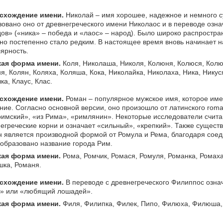
схождение имени.
Николай – имя хорошее, надежное и немного с
овано оно от древнегреческого имени Николаос и в переводе озна
ов» («ника» – победа и «лаос» – народ). Было широко распростр
 но постепенно стало редким. В настоящее время вновь начинает 
ярность.
кая форма имени.
Коля, Николаша, Николя, Колюня, Колюся, Кол
я, Колян, Коляха, Коляша, Кока, Николайка, Николаха, Ника, Никус
ка, Клаус, Клас.
схождение имени.
Роман – популярное мужское имя, которое име
ние. Согласно основной версии, оно произошло от латинского rom
римский», «из Рима», «римлянин». Некоторые исследователи счита
егреческие корни и означает «сильный», «крепкий». Также существ
 является производной формой от Ромула и Рема, благодаря сое
образовано название города Рим.
кая форма имени.
Рома, Ромчик, Ромася, Ромуля, Романка, Ромах
ка, Романя.
схождение имени.
В переводе с древнегреческого Филиппос озн
й» или «любящий лошадей».
кая форма имени.
Филя, Филипка, Филек, Пипо, Филюха, Филюша, 