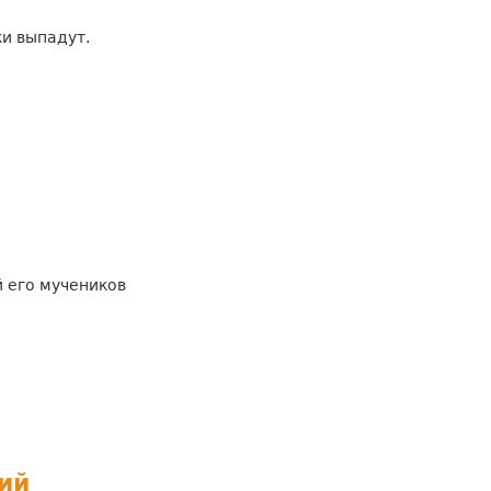
ки выпадут.
й его мучеников
ий