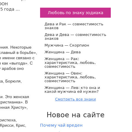
 ООН
15 года …
Любовь по знаку зодиака
Дева и Рак — совместимость
знаков
Дева и Дева — совместимость
знаков
Мужчина — Скорпион
ения. Некоторые
Женщина — Дева
славный в борьбе»,
е имени связано с
Женщина — Рак:
характеристика, любовь,
 как «выгода». С
совместимость
у арабов оно
Женщина — Овен:
характеристика, любовь,
совместимость
ка, Борюля,
Женщина — Лев: кто она и
какой мужчина ей нужен?
и. Это женская
Смотреть все знаки
христианка». В
енная Христу»,
Новое на сайте
Христюха,
Почему чай вреден
Крисси, Крис,