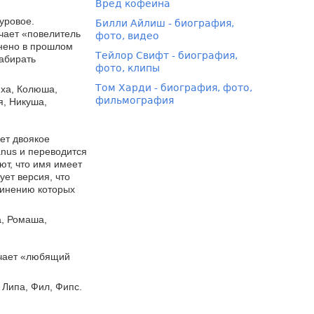
Вред кофеина
уровое.
Билли Айлиш - биография,
чает «повелитель
фото, видео
анено в прошлом
Тейлор Свифт - биография,
набирать
фото, клипы
Том Харди - биография, фото,
юха, Колюша,
фильмография
я, Никуша,
ет двоякое
anus и переводится
ют, что имя имеет
ует версия, что
динению которых
а, Ромаша,
ачает «любящий
Липа, Фил, Фипс.