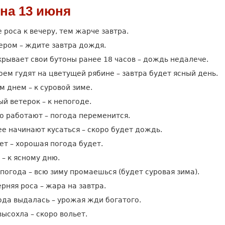
на 13 июня
 роса к вечеру, тем жарче завтра.
ером – ждите завтра дождя.
рывает свои бутоны ранее 18 часов – дождь недалече.
оем гудят на цветущей рябине – завтра будет ясный день.
м днем – к суровой зиме.
й ветерок – к непогоде.
о работают – погода переменится.
е начинают кусаться – скоро будет дождь.
ет – хорошая погода будет.
 – к ясному дню.
погода – всю зиму промаешься (будет суровая зима).
рняя роса – жара на завтра.
да выдалась – урожая жди богатого.
высохла – скоро вольет.