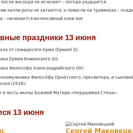
 после восхода не исчезает – погода ухудшится.
ьям капли росы не катаются, а повисли на травинках – осад
а – начинается интенсивный клев язя.
вные праздники 13 июня
ола от семидесяти Ерма (Ермия) (I);
ика Ермия Команского (II);
ика Философа Александрийского (III);
нномученика Филосо́фа Орна́тского, пресвитера, и сынове
олая (1918);
е в честь иконы Божией Матери «Нерушимая Стена».
лся 13 июня
нс
Сергей Маковецк