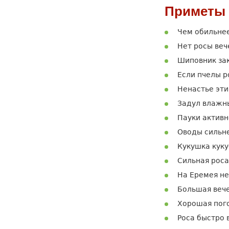
Приметы 
Чем обильнее
Нет росы веч
Шиповник зак
Если пчелы р
Ненастье эти
Задул влажны
Пауки активн
Оводы сильне
Кукушка куку
Сильная роса
На Еремея не
Большая вече
Хорошая пого
Роса быстро 