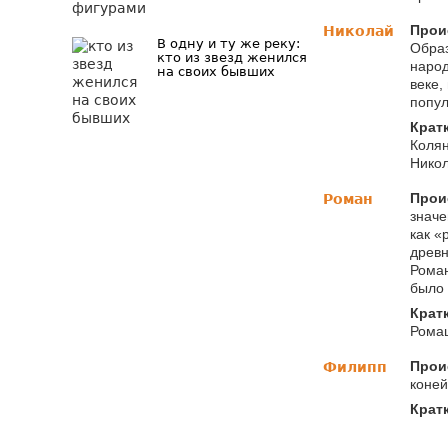
Прои
Николай
В одну и ту же реку:
Образ
кто из звезд женился
народ
на своих бывших
веке,
попул
Крат
Колян
Никол
Прои
Роман
значе
как «
древн
Роман
было 
Крат
Ромаш
Прои
Филипп
коне
Крат