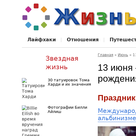
Лайфхаки
Отношения
Путешес
Главная
»
Июнь
»
1
Звездная
13 июня 
жизнь
рождени
30 татуировок Тома
Харди и их значения
Праздник
Фотографии Билли
Международ
Айлиш
альбинизме