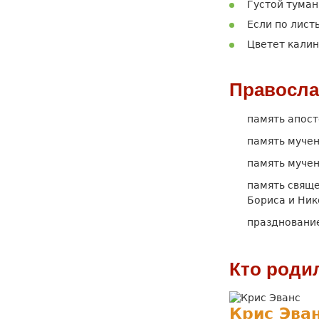
Густой туман
Если по лист
Цветет калин
Правосла
память апост
память мучен
память мучен
память свяще
Бориса и Ник
праздновани
Кто роди
Крис Эва