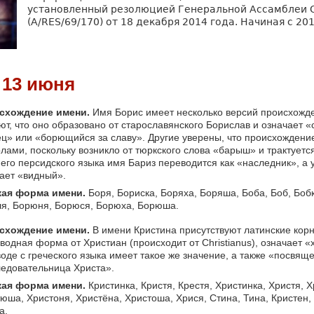
установленный резолюцией Генеральной Ассамблеи
(A/RES/69/170) от 18 декабря 2014 года. Начиная с 20
13 июня
схождение имени.
Имя Борис имеет несколько версий происхожд
ют, что оно образовано от старославянского Борислав и означает «
ц» или «борющийся за славу». Другие уверены, что происхождени
лами, поскольку возникло от тюркского слова «барыш» и трактуется
его персидского языка имя Бариз переводится как «наследник», а 
ает «видный».
кая форма имени.
Боря, Бориска, Боряха, Боряша, Боба, Боб, Боб
я, Борюня, Борюся, Борюха, Борюша.
схождение имени.
В имени Кристина присутствуют латинские корн
водная форма от Христиан (происходит от Christianus), означает «
оде с греческого языка имеет такое же значение, а также «посвящ
едовательница Христа».
кая форма имени.
Кристинка, Кристя, Крестя, Христинка, Христя, 
юша, Христоня, Христёна, Христоша, Хрися, Стина, Тина, Кристен, 
а.