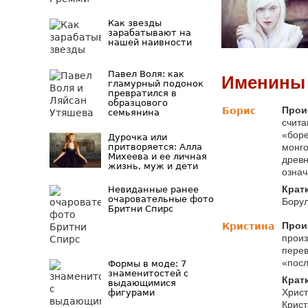
Как звезды
зарабатывают на
нашей наивности
Павел Воля: как
Именины 
гламурный подонок
превратился в
образцового
Прои
Борис
семьянина
счита
«боре
Дурочка или
притворяется: Алла
монго
Михеева и ее личная
древн
жизнь, муж и дети
означ
Крат
Невиданные ранее
очаровательные фото
Борул
Бритни Спирс
Прои
Кристина
произ
перев
«посл
Формы в моде: 7
знаменитостей с
Крат
выдающимися
Христ
фигурами
Крист