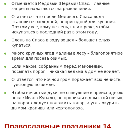
Отмечается Медовый (Первый) Спас. Главные
запреты налагаются на развлечения.
Считается, что после Медового Спаса вода
становится холодной, непригодной для купания.
Поэтому все, кому не лень, шли к реке, чтобы
искупаться в последний раз в этом году.
Олень на Спаса в воду вошел – больше нельзя
купаться.
Много крупных ягод малины в лесу – благоприятное
время для посева озимых.
Если маком, собранным перед Маковеями,
посыпать порог – никакая ведьма в дом не войдет.
Считается, что ночной гром поражает всю нечисть,
гуляющую по земле.
Чтобы нечистые духи, не сгинувшие в преисподнюю
после Ивана Купалы, не проникли в дом этой ночью,
на порог следует положить топор, а углы окурить
дымом крапивы или чертополоха.
Православные праздники 14