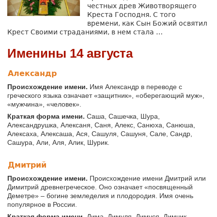
честных древ Животворящего
Креста Господня. С того
времени, как Сын Божий освятил
Крест Своими страданиями, в нем стала …
Именины 14 августа
Александр
Происхождение имени.
Имя Александр в переводе с
греческого языка означает «защитник», «оберегающий муж»,
«мужчина», «человек».
Краткая форма имени.
Саша, Сашечка, Шура,
Александрушка, Алексаня, Саня, Алекс, Санюха, Санюша,
Алексаха, Алексаша, Ася, Сашуля, Сашуня, Сале, Сандр,
Сашура, Али, Аля, Алик, Шурик.
Дмитрий
Происхождение имени.
Происхождение имени Дмитрий или
Димитрий древнегреческое. Оно означает «посвященный
Деметре» – богине земледелия и плодородия. Имя очень
популярное в России.
Краткая форма имени.
Дима, Димуля, Димуся, Димчик,