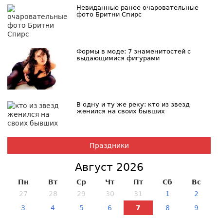
Невиданные ранее очаровательные
фото Бритни Спирс
Формы в моде: 7 знаменитостей с
выдающимися фигурами
В одну и ту же реку: кто из звезд
женился на своих бывших
Праздники
Август 2026
Пн
Вт
Ср
Чт
Пт
Сб
Вс
27
28
29
30
31
1
2
3
4
5
6
7
8
9