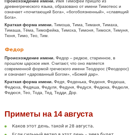
Происхождение имени.
Имя Тимофей пришло из
древнегреческого языка, образовано от имени Тимотеос и
означает «почитающий Бога», «богобоязненный», «славящий
Бога».
Краткая форма имени.
Тимоша, Тима, Тиманя, Тимаха,
Тимаша, Тёма, Тимофейка, Тимоха, Тимоня, Тимося, Тимуня,
Тюня, Тимо, Тео, Тим.
Федор
Происхождение имени.
Федор – редкое, старинное, в
прошлом царское имя. Считают, что оно является
современной формой греческого имени Теодорос (Феодорос)
и означает «дарованный Богом», «Божий дар».
Краткая форма имени.
Федя, Феденька, Федюня, Федюша,
Федюха, Федяша, Федуля, Федуня, Федуся, Федюка, Федюля,
Федюся, Тео, Тода, Тед, Тедди, Дор.
Приметы на 14 августа
Каков этот день, такой и 28 августа.
Если сильный ветер в этот день – зима будет