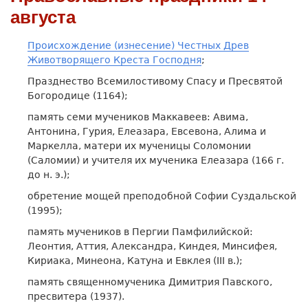
августа
Происхождение (изнесение) Честных Древ
Животворящего Креста Господня
;
Празднество Всемилостивому Спасу и Пресвятой
Богородице (1164);
память cеми мучеников Маккавеев: Авима,
Антонина, Гурия, Елеазара, Евсевона, Алима и
Маркелла, матери их мученицы Соломонии
(Саломии) и учителя их мученика Елеазара (166 г.
до н. э.);
обретение мощей преподобной Софии Суздальской
(1995);
память мучеников в Пергии Памфилийской:
Леонтия, Аттия, Александра, Киндея, Минсифея,
Кириака, Минеона, Катуна и Евклея (III в.);
память священномученика Димитрия Павского,
пресвитера (1937).