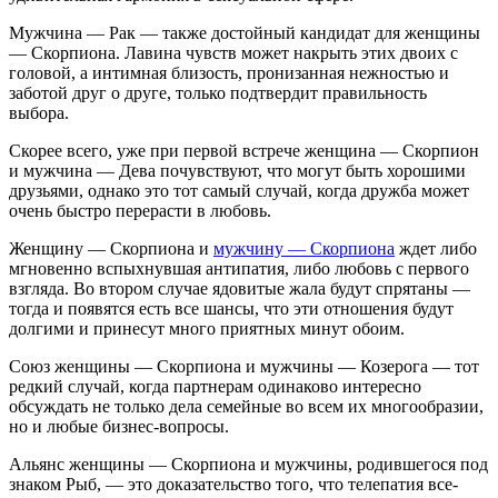
Мужчина — Рак — также достойный кандидат для женщины
— Скорпиона. Лавина чувств может накрыть этих двоих с
головой, а интимная близость, пронизанная нежностью и
заботой друг о друге, только подтвердит правильность
выбора.
Скорее всего, уже при первой встрече женщина — Скорпион
и мужчина — Дева почувствуют, что могут быть хорошими
друзьями, однако это тот самый случай, когда дружба может
очень быстро перерасти в любовь.
Женщину — Скорпиона и
мужчину — Скорпиона
ждет либо
мгновенно вспыхнувшая антипатия, либо любовь с первого
взгляда. Во втором случае ядовитые жала будут спрятаны —
тогда и появятся есть все шансы, что эти отношения будут
долгими и принесут много приятных минут обоим.
Союз женщины — Скорпиона и мужчины — Козерога — тот
редкий случай, когда партнерам одинаково интересно
обсуждать не только дела семейные во всем их многообразии,
но и любые бизнес-вопросы.
Альянс женщины — Скорпиона и мужчины, родившегося под
знаком Рыб, — это доказательство того, что телепатия все-