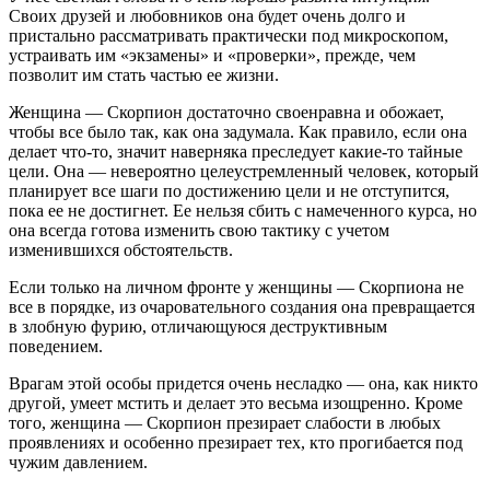
Своих друзей и любовников она будет очень долго и
пристально рассматривать практически под микроскопом,
устраивать им «экзамены» и «проверки», прежде, чем
позволит им стать частью ее жизни.
Женщина — Скорпион достаточно своенравна и обожает,
чтобы все было так, как она задумала. Как правило, если она
делает что-то, значит наверняка преследует какие-то тайные
цели. Она — невероятно целеустремленный человек, который
планирует все шаги по достижению цели и не отступится,
пока ее не достигнет. Ее нельзя сбить с намеченного курса, но
она всегда готова изменить свою тактику с учетом
изменившихся обстоятельств.
Если только на личном фронте у женщины — Скорпиона не
все в порядке, из очаровательного создания она превращается
в злобную фурию, отличающуюся деструктивным
поведением.
Врагам этой особы придется очень несладко — она, как никто
другой, умеет мстить и делает это весьма изощренно. Кроме
того, женщина — Скорпион презирает слабости в любых
проявлениях и особенно презирает тех, кто прогибается под
чужим давлением.