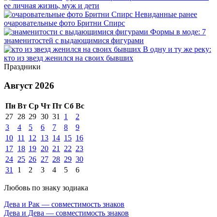
ее личная жизнь, муж и дети
Невиданные ранее
очаровательные фото Бритни Спирс
Формы в моде: 7
знаменитостей с выдающимися фигурами
В одну и ту же реку:
кто из звезд женился на своих бывших
Праздники
Август 2026
Пн
Вт
Ср
Чт
Пт
Сб
Вс
27
28
29
30
31
1
2
3
4
5
6
7
8
9
10
11
12
13
14
15
16
17
18
19
20
21
22
23
24
25
26
27
28
29
30
31
1
2
3
4
5
6
Любовь по знаку зодиака
Дева и Рак — совместимость знаков
Дева и Дева — совместимость знаков