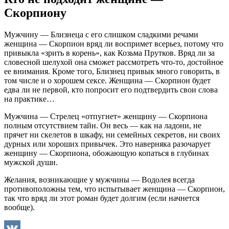
Скорпиону
Мужчину — Близнеца с его слишком сладкими речами
женщина — Скорпион вряд ли воспримет всерьез, потому что
привыкла «зрить в корень», как Козьма Прутков. Вряд ли за
словесной шелухой она сможет рассмотреть что-то, достойное
ее внимания. Кроме того, Близнец привык много говорить, в
том числе и о хорошем сексе. Женщина — Скорпион будет
едва ли не первой, кто попросит его подтвердить свои слова
на практике…
Мужчина — Стрелец «отпугнет» женщину — Скорпиона
полным отсутствием тайн. Он весь — как на ладони, не
прячет ни скелетов в шкафу, ни семейных секретов, ни своих
дурных или хороших привычек. Это наверняка разочарует
женщину — Скорпиона, обожающую копаться в глубинах
мужской души.
Желания, возникающие у мужчины — Водолея всегда
противоположны тем, что испытывает женщина — Скорпион,
так что вряд ли этот роман будет долгим (если начнется
вообще).