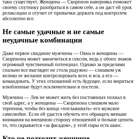
таки существует. Женщина — Скорпион наверняка поможет
своему спутнику разобраться в самом себе, а он даст ей урок
релаксации и отучит от привычки держать под контролем
абсолютно все.
Не самые удачные и не самые
неудачные комбинации
Даже первое свидание мужчины — Овна и женщины —
Скорпиона может закончиться в сексом, ведь у обоих знаков
огромный чувственный потенциал. Однако за пределами
спальни все выглядит не столь радужно — слишком уж
велико ее желание контролировать всех и вся, а его —
командовать. У этих отношений есть будущее, если мириться
влюбленные будут исключительно в постели.
Мужчина — Лев не может жить без постоянных похвал в
свой адрес, а у женщины — Скорпиона слишком мало
терпения, чтобы без конца «поглаживать» его мужское
самолюбие. Если ей удастся обучить его обращать меньше
внимания на внешнюю сторону отношений и больше ценить
то, что скрывается «за фасадом», у этой пары есть шанс.
Кто не подходит женщине —