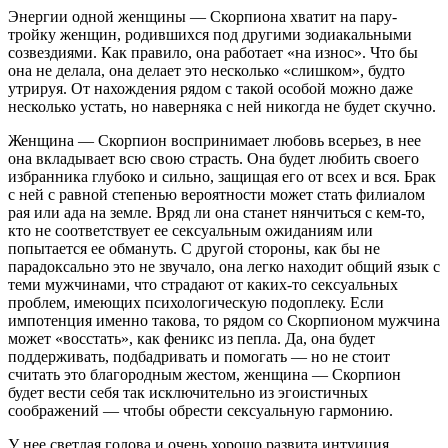
Энергии одной женщины — Скорпиона хватит на пару-
тройку женщин, родившихся под другими зодиакальными
созвездиями. Как правило, она работает «на износ». Что бы
она не делала, она делает это несколько «слишком», будто
утрируя. От нахождения рядом с такой особой можно даже
несколько устать, но наверняка с ней никогда не будет скучно.
Женщина — Скорпион воспринимает любовь всерьез, в нее
она вкладывает всю свою страсть. Она будет любить своего
избранника глубоко и сильно, защищая его от всех и вся. Брак
с ней с равной степенью вероятности может стать филиалом
рая или ада на земле. Вряд ли она станет нянчиться с кем-то,
кто не соответствует ее сексуальным ожиданиям или
попытается ее обмануть. С другой стороны, как бы не
парадоксально это не звучало, она легко находит общий язык с
теми мужчинами, что страдают от каких-то сексуальных
проблем, имеющих психологическую подоплеку. Если
импотенция именно такова, то рядом со Скорпионом мужчина
может «восстать», как феникс из пепла. Да, она будет
поддерживать, подбадривать и помогать — но не стоит
считать это благородным жестом, женщина — Скорпион
будет вести себя так исключительно из эгоистичных
соображений — чтобы обрести сексуальную гармонию.
У нее светлая голова и очень хорошо развита интуиция.