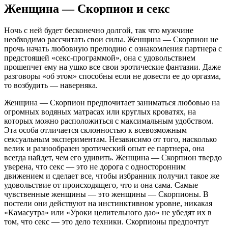
Женщина — Скорпион и секс
Ночь с ней будет бесконечно долгой, так что мужчине
необходимо рассчитать свои силы. Женщина — Скорпион не
прочь начать любовную прелюдию с ознакомления партнера с
предстоящей «секс-программой», она с удовольствием
прошепчет ему на ушко все свои эротические фантазии. Даже
разговоры «об этом» способны если не довести ее до оргазма,
то возбудить — наверняка.
Женщина — Скорпион предпочитает заниматься любовью на
огромных водяных матрасах или круглых кроватях, на
которых можно расположиться с максимальным удобством.
Эта особа отличается склонностью к всевозможным
сексуальным экспериментам. Независимо от того, насколько
велик и разнообразен эротический опыт ее партнера, она
всегда найдет, чем его удивить. Женщина — Скорпион твердо
уверена, что секс — это не дорога с односторонним
движением и сделает все, чтобы избранник получил такое же
удовольствие от происходящего, что и она сама. Самые
чувственные женщины — это женщины — Скорпионы. В
постели они действуют на инстинктивном уровне, никакая
«Камасутра» или «Уроки целительного дао» не убедят их в
том, что секс — это дело техники. Скорпионы предпочтут