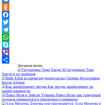
VK
Odnoklassniki
Facebook
Twitter
Telegram
WhatsApp
Skype
Viber
Звездная жизнь
Отправить
30 татуировок Тома
Харди и их значения
Фотографии
Билли Айлиш
Как звезды зарабатывают на
нашей наивности
Павел Воля: как гламурный
подонок превратился в образцового семьянина
Дурочка или притворяется: Алла Михеева и