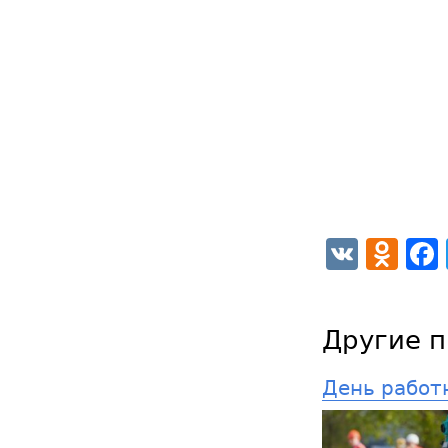
VK
Od
Другие п
День работ