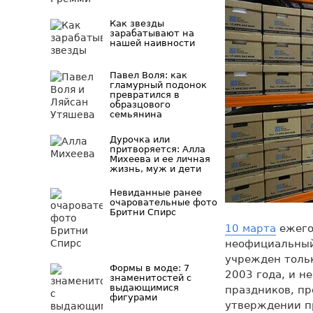
Как звезды
зарабатывают на
нашей наивности
Павел Воля: как
гламурный подонок
превратился в
образцового
семьянина
Дурочка или
притворяется: Алла
Михеева и ее личная
жизнь, муж и дети
Невиданные ранее
очаровательные фото
Бритни Спирс
10 марта
ежего
неофициальный
учрежден толь
Формы в моде: 7
2003 года, и 
знаменитостей с
выдающимися
праздников, пр
фигурами
утверждении п