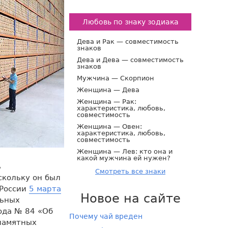
Любовь по знаку зодиака
Дева и Рак — совместимость
знаков
Дева и Дева — совместимость
знаков
Мужчина — Скорпион
Женщина — Дева
Женщина — Рак:
характеристика, любовь,
совместимость
Женщина — Овен:
характеристика, любовь,
совместимость
Женщина — Лев: кто она и
какой мужчина ей нужен?
ь
Смотреть все знаки
скольку он был
 России
5 марта
Новое на сайте
льных
ода № 84 «Об
Почему чай вреден
памятных