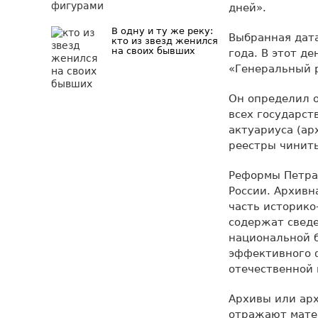
дней».
В одну и ту же реку:
Выбранная дата
кто из звезд женился
на своих бывших
года. В этот д
«Генеральный р
Он определил о
всех государст
актуариуса (ар
реестры чинит
Реформы Петра
России. Архивн
часть историко
содержат сведе
национальной б
эффективного 
отечественной 
Архивы или ар
отражают мате