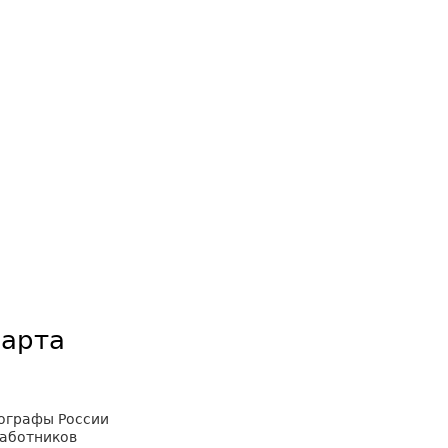
марта
тографы России
работников