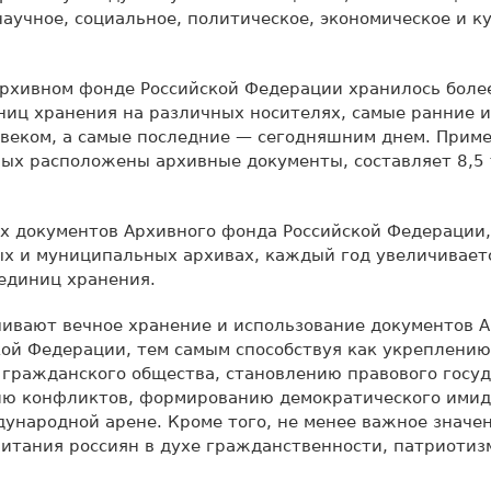
научное, социальное, политическое, экономическое и к
Архивном фонде Российской Федерации хранилось боле
иц хранения на различных носителях, самые ранние и
 веком, а самые последние — сегодняшним днем. Прим
рых расположены архивные документы, составляет 8,5
х документов Архивного фонда Российской Федерации,
ых и муниципальных архивах, каждый год увеличивает
единиц хранения.
ивают вечное хранение и использование документов 
ой Федерации, тем самым способствуя как укреплени
ражданского общества, становлению правового госуда
ю конфликтов, формированию демократического ими
ународной арене. Кроме того, не менее важное значе
итания россиян в духе гражданственности, патриотиз