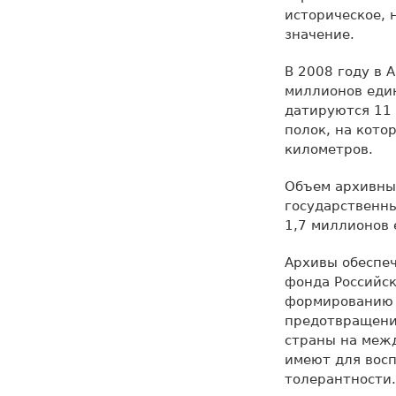
историческое, 
значение.
В 2008 году в 
миллионов един
датируются 11
полок, на кото
километров.
Объем архивны
государственн
1,7 миллионов 
Архивы обеспеч
фонда Российск
формированию г
предотвращени
страны на межд
имеют для восп
толерантности.