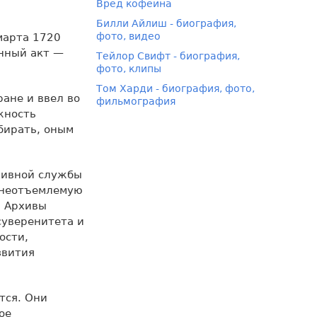
Вред кофеина
Билли Айлиш - биография,
фото, видео
марта 1720
енный акт —
Тейлор Свифт - биография,
фото, клипы
Том Харди - биография, фото,
ане и ввел во
фильмография
жность
бирать, оным
хивной службы
и неотъемлемую
. Архивы
суверенитета и
ости,
звития
тся. Они
ое