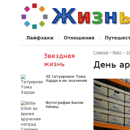
Лайфхаки
Отношения
Путешес
Главная
»
Март
»
1
Звездная
День ар
жизнь
30 татуировок Тома
Харди и их значения
Фотографии Билли
Айлиш