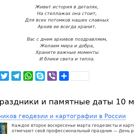
Живет история в деталях,
На стеллажах она стоит,
Для всех потомков наших славных
Архив ее всегда хранит.
Вас с днем архивов поздравляем,
Желаем мира и добра,
Храните важные моменты
И блики света и тепла.
noklassniki
Facebook
Twitter
Telegram
WhatsApp
Skype
Viber
Отправить
раздники и памятные даты 10 
ников геодезии и картографии в России
Каждое второе воскресенье марта геодезисты и кар
отмечают свой профессиональный праздник — День 