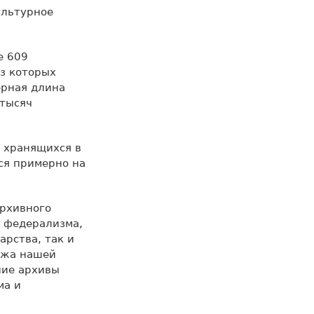
ультурное
е 609
з которых
ерная длина
 тысяч
 хранящихся в
ся примерно на
Архивного
ю федерализма,
рства, так и
джа нашей
ние архивы
ма и