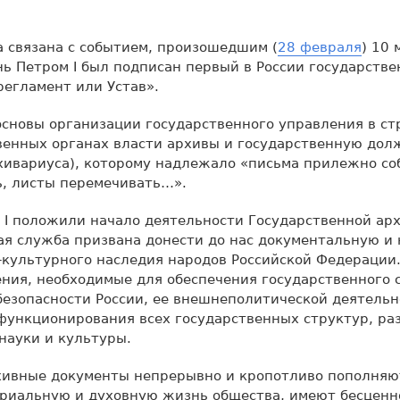
 связана с событием, произошедшим (
28 февраля
) 10 
ень Петром I был подписан первый в России государств
егламент или Устав».
сновы организации государственного управления в стр
венных органах власти архивы и государственную дол
хивариуса), которому надлежало «письма прилежно со
ь, листы перемечивать…».
 I положили начало деятельности Государственной ар
ая служба призвана донести до нас документальную 
-культурного наследия народов Российской Федерации
ния, необходимые для обеспечения государственного 
езопасности России, ее внешнеполитической деятельн
функционирования всех государственных структур, ра
науки и культуры.
хивные документы непрерывно и кропотливо пополняю
риальную и духовную жизнь общества, имеют бесценн