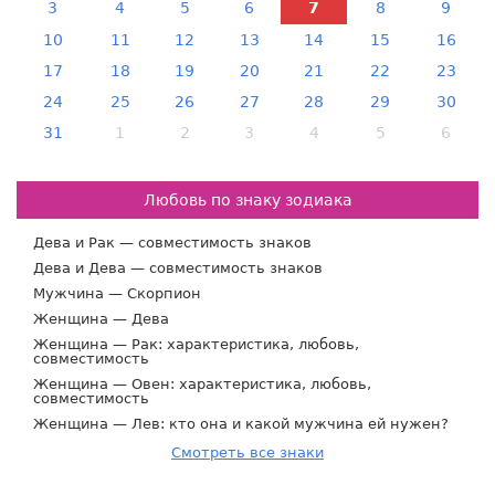
3
4
5
6
7
8
9
10
11
12
13
14
15
16
17
18
19
20
21
22
23
24
25
26
27
28
29
30
31
1
2
3
4
5
6
Любовь по знаку зодиака
Дева и Рак — совместимость знаков
Дева и Дева — совместимость знаков
Мужчина — Скорпион
Женщина — Дева
Женщина — Рак: характеристика, любовь,
совместимость
Женщина — Овен: характеристика, любовь,
совместимость
Женщина — Лев: кто она и какой мужчина ей нужен?
Смотреть все знаки