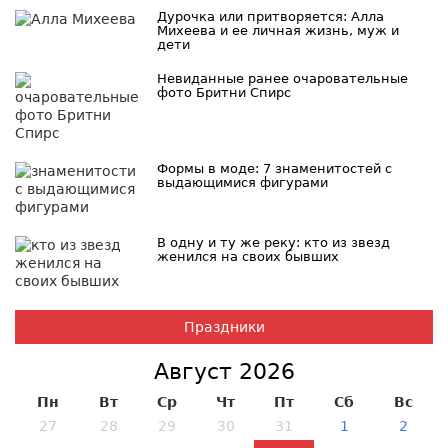
Дурочка или притворяется: Алла
Михеева и ее личная жизнь, муж и
дети
Невиданные ранее очаровательные
фото Бритни Спирс
Формы в моде: 7 знаменитостей с
выдающимися фигурами
В одну и ту же реку: кто из звезд
женился на своих бывших
Праздники
Август 2026
Пн
Вт
Ср
Чт
Пт
Сб
Вс
27
28
29
30
31
1
2