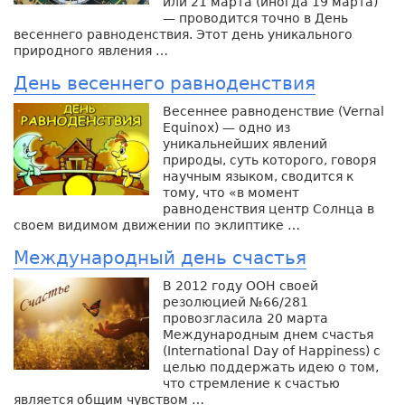
или 21 марта (иногда 19 марта)
— проводится точно в День
весеннего равноденствия. Этот день уникального
природного явления …
День весеннего равноденствия
Весеннее равноденствие (Vernal
Equinox) — одно из
уникальнейших явлений
природы, суть которого, говоря
научным языком, сводится к
тому, что «в момент
равноденствия центр Солнца в
своем видимом движении по эклиптике …
Международный день счастья
В 2012 году ООН своей
резолюцией №66/281
провозгласила 20 марта
Международным днем счастья
(International Day of Happiness) с
целью поддержать идею о том,
что стремление к счастью
является общим чувством …