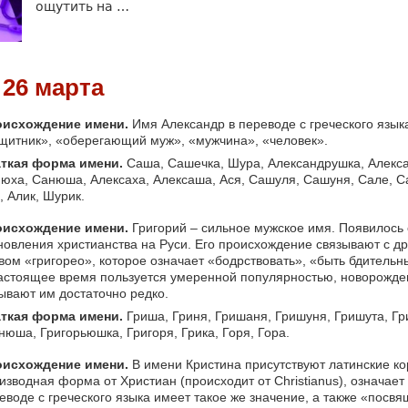
ощутить на …
26 марта
исхождение имени.
Имя Александр в переводе с греческого язык
щитник», «оберегающий муж», «мужчина», «человек».
ткая форма имени.
Саша, Сашечка, Шура, Александрушка, Алекса
юха, Санюша, Алексаха, Алексаша, Ася, Сашуля, Сашуня, Сале, С
, Алик, Шурик.
исхождение имени.
Григорий – сильное мужское имя. Появилось
новления христианства на Руси. Его происхождение связывают с д
вом «григорео», которое означает «бодрствовать», «быть бдитель
астоящее время пользуется умеренной популярностью, новорожде
ывают им достаточно редко.
ткая форма имени.
Гриша, Гриня, Гришаня, Гришуня, Гришута, Гр
нюша, Григорьюшка, Григоря, Грика, Горя, Гора.
оисхождение имени.
В имени Кристина присутствуют латинские ко
изводная форма от Христиан (происходит от Christianus), означает
еводе с греческого языка имеет такое же значение, а также «посв