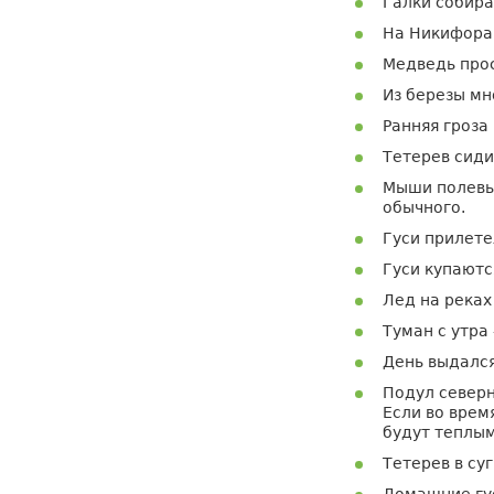
Галки собира
На Никифора 
Медведь прос
Из березы мн
Ранняя гроза
Тетерев сиди
Мыши полевые
обычного.
Гуси прилете
Гуси купаютс
Лед на реках 
Туман с утра
День выдался
Подул северн
Если во врем
будут теплым
Тетерев в су