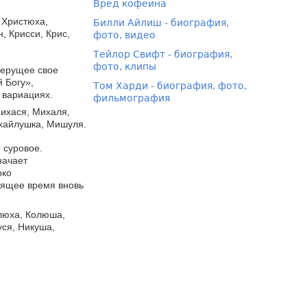
Вред кофеина
, Христюха,
Билли Айлиш - биография,
, Крисси, Крис,
фото, видео
Тейлор Свифт - биография,
фото, клипы
берущее свое
 Богу»,
Том Харди - биография, фото,
 вариациях.
фильмография
ихася, Михаля,
хайлушка, Мишуля.
 суровое.
начает
око
оящее время вновь
люха, Колюша,
уся, Никуша,