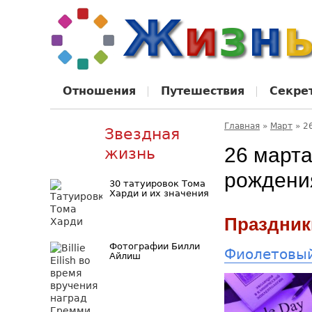
Отношения
Путешествия
Секре
Главная
»
Март
»
2
Звездная
26 марта
жизнь
рождени
30 татуировок Тома
Харди и их значения
Праздник
Фотографии Билли
Фиолетовый
Айлиш