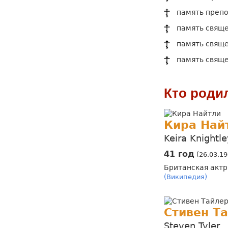
память препо
память свяще
память свяще
память свяще
Кто роди
Кира Най
Keira Knightle
41 год
(26.03.19
Британская актр
(Википедия)
Стивен Т
Steven Tyler