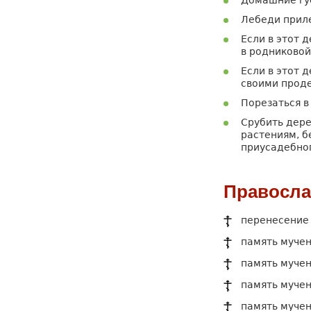
Домашние гу
Лебеди приле
Если в этот 
в родниковой
Если в этот 
своими прод
Порезаться в 
Срубить дере
растениям, б
приусадебног
Правосла
перенесение 
память мучен
память мучени
память мучен
память мучен