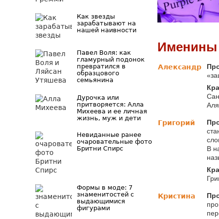
Как звезды
зарабатывают на
нашей наивности
Именины 
Павел Воля: как
гламурный подонок
превратился в
Про
Александр
образцового
«за
семьянина
Кра
Сан
Дурочка или
притворяется: Алла
Аля
Михеева и ее личная
жизнь, муж и дети
Про
Григорий
ста
Невиданные ранее
сло
очаровательные фото
Бритни Спирс
В н
наз
Кра
Гри
Формы в моде: 7
знаменитостей с
Пр
Кристина
выдающимися
про
фигурами
пер