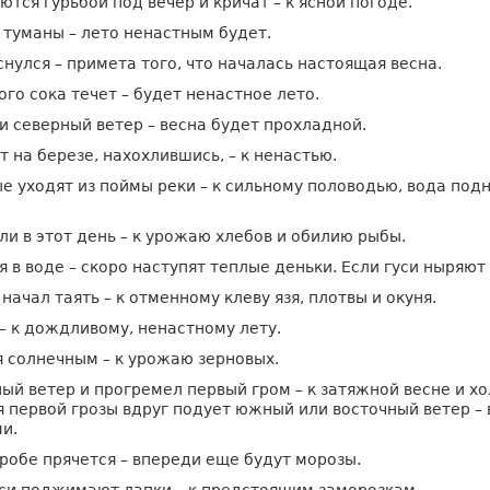
ются гурьбой под вечер и кричат – к ясной погоде.
туманы – лето ненастным будет.
нулся – примета того, что началась настоящая весна.
ого сока течет – будет ненастное лето.
 и северный ветер – весна будет прохладной.
т на березе, нахохлившись, – к ненастью.
 уходят из поймы реки – к сильному половодью, вода под
ли в этот день – к урожаю хлебов и обилию рыбы.
я в воде – скоро наступят теплые деньки. Если гуси ныряют
начал таять – к отменному клеву язя, плотвы и окуня.
 – к дождливому, ненастному лету.
 солнечным – к урожаю зерновых.
ый ветер и прогремел первый гром – к затяжной весне и х
я первой грозы вдруг подует южный или восточный ветер – 
и.
гробе прячется – впереди еще будут морозы.