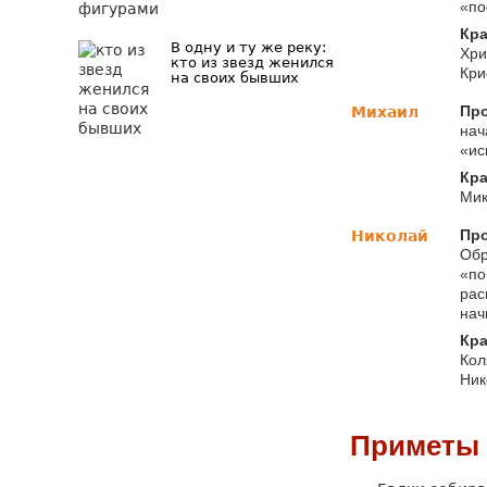
«по
Кра
В одну и ту же реку:
Хри
кто из звезд женился
Кри
на своих бывших
Про
Михаил
нач
«ис
Кра
Мик
Про
Николай
Обр
«по
рас
нач
Кра
Кол
Ник
Приметы 