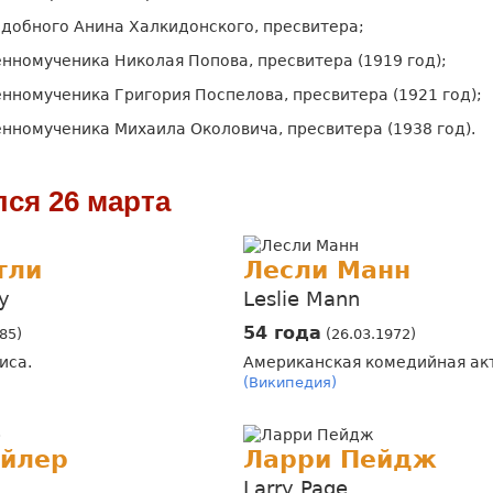
добного Анина Халкидонского, пресвитера;
нномученика Николая Попова, пресвитера (1919 год);
нномученика Григория Поспелова, пресвитера (1921 год);
нномученика Михаила Околовича, пресвитера (1938 год).
лся 26 марта
тли
Лесли Манн
y
Leslie Mann
54 года
85)
(26.03.1972)
иса.
Американская комедийная ак
(Википедия)
айлер
Ларри Пейдж
Larry Page