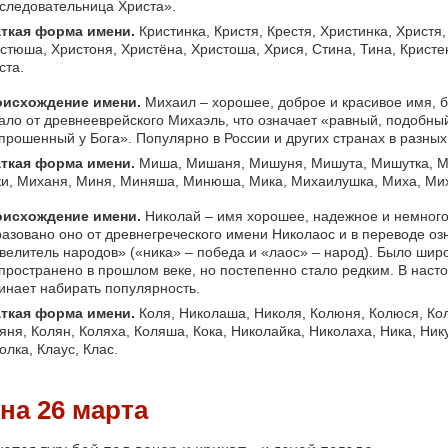
следовательница Христа».
ткая форма имени.
Кристинка, Кристя, Крестя, Христинка, Христя
стюша, Христоня, Христёна, Христоша, Хрися, Стина, Тина, Кристен
ста.
исхождение имени.
Михаил – хорошее, доброе и красивое имя, 
ало от древнееврейского Михаэль, что означает «равный, подобный
прошенный у Бога». Популярно в России и других странах в разных
ткая форма имени.
Миша, Мишаня, Мишуня, Мишута, Мишутка, М
и, Миханя, Миня, Миняша, Минюша, Мика, Михаилушка, Миха, Ми
исхождение имени.
Николай – имя хорошее, надежное и немного
азовано оно от древнегреческого имени Николаос и в переводе оз
велитель народов» («ника» – победа и «лаос» – народ). Было шир
пространено в прошлом веке, но постепенно стало редким. В наст
инает набирать популярность.
ткая форма имени.
Коля, Николаша, Николя, Колюня, Колюся, Ко
яня, Колян, Коляха, Коляша, Кока, Николайка, Николаха, Ника, Ник
олка, Клаус, Клас.
на 26 марта