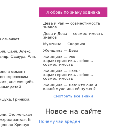
Любовь по знаку зодиака
Дева и Рак — совместимость
знаков
Дева и Дева — совместимость
знаков
а означает
Мужчина — Скорпион
Женщина — Дева
ня, Саня, Алекс,
андр, Сашура, Али,
Женщина — Рак:
характеристика, любовь,
совместимость
Женщина — Овен:
 оно в момент
характеристика, любовь,
ревнегреческим
совместимость
ным», «не спящий».
Женщина — Лев: кто она и
нных детей
какой мужчина ей нужен?
Смотреть все знаки
ишуха, Гринюха,
Новое на сайте
рни. Это женская
 «христианка». В
Почему чай вреден
ященная Христу»,