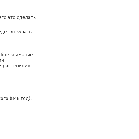
его это сделать
удет докучать
собое внимание
ли
и растениями.
го (846 год);