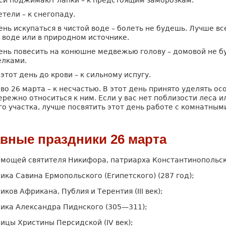
си поджимают лапки – к предстоящим заморозкам.
тели – к снегопаду.
день искупаться в чистой воде – болеть не будешь. Лучше вс
 воде или в природном источнике.
день повесить на конюшне медвежью голову – домовой не б
елками.
этот день до крови – к сильному испугу.
во 26 марта – к несчастью. В этот день принято уделять о
ережно относиться к ним. Если у вас нет поблизости леса и
о участка, лучше посвятить этот день работе с комнатным
вные праздники 26 марта
мощей святителя Никифора, патриарха Константинопольско
ика Савина Ермопольского (Египетского) (287 год);
ков Африкана, Публия и Терентия (III век);
ика Александра Пиднского (305—311);
ицы Христины Персидской (IV век);