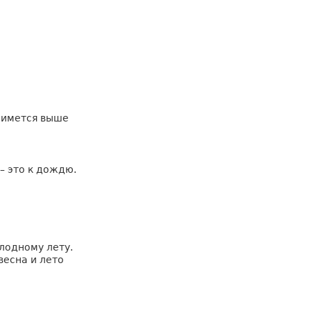
нимется выше
 – это к дождю.
олодному лету.
весна и лето